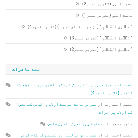
محبتِ الہٰی (تقریر نمبر2)
محبتِ الہٰی (تقریر نمبر1)
” مَنۡطِقَ الطَّیۡرِ “ (از روئے قرآن کریم ) (تقریر نمبر4)
” مَنۡطِقَ الطَّیۡرِ “ (تقریر نمبر3)
” مَنۡطِقَ الطَّیۡرِ “ (تقریر نمبر2)
نئے تاثرات
محمد اسماعیل گوہیل
از
ایمان کی ستّر شاخوں میں سے کچھ کا
تذکرہ (تقریر نمبر4)
نعیم احمد رضا
از
تقریر بابت تربیتِ اولاد والدین کے تقویٰ
کے اولاد پراثرات
منیر مسعود
از
محترم پیر معین الدین صاحب
نعیم احمد رضا
از
تصویریں بولتی اور تبلیغ کا کام کرتی