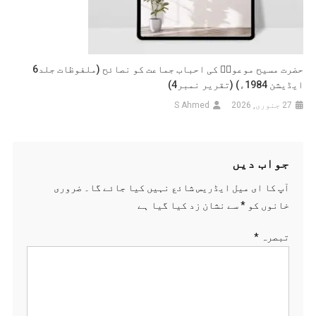
حضرت مسیح موعودؑ کی احباب جماعت کو نصائح (ملفوظات جلد6
ایڈیشن 1984ء) (تقریر نمبر4)
27 جنوری, 2026
S Ahmed
جواب دیں
آپ کا ای میل ایڈریس شائع نہیں کیا جائے گا۔
ضروری
خانوں کو
*
سے نشان زد کیا گیا ہے
تبصرہ
*