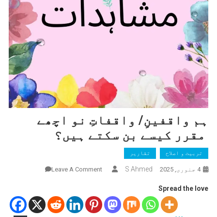
ہم واقفینِ/ واقفاتِ نو اچھے
مقرر کیسے بن سکتے ہیں؟
تربیت و اصلاح
تقاریر
On
S Ahmed
4 جنوری, 2025
Leave A Comment
ہم
Spread the love
واقفینِ/
واقفاتِ
نو