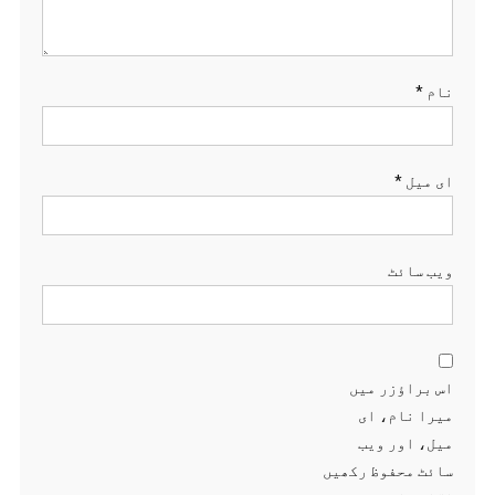
نام
*
ای میل
*
ویب‌ سائٹ
اس براؤزر میں
میرا نام، ای
میل، اور ویب
سائٹ محفوظ رکھیں