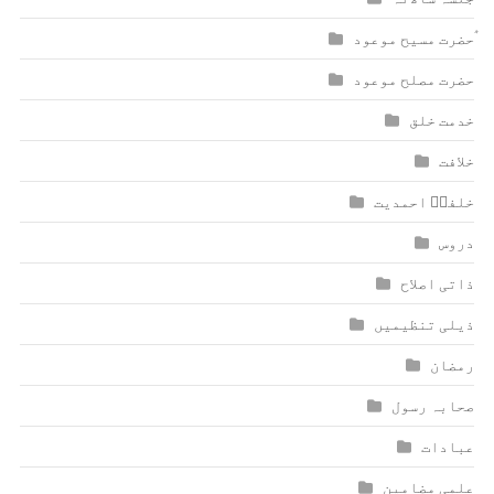
ٰؑحضرت مسیح موعود
حضرت مصلح موعود
خدمت خلق
خلافت
خلفاؑ احمدیت
دروس
ذاتی اصلاح
ذیلی تنظیمیں
رمضان
صحابہ رسول
عبادات
علمی مضامین