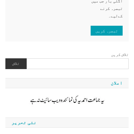
اگلی بار جب میں
تبصرہ کرنے
کےلیے۔
تلاش کریں
تلاش
اعلان
نئی تحریر