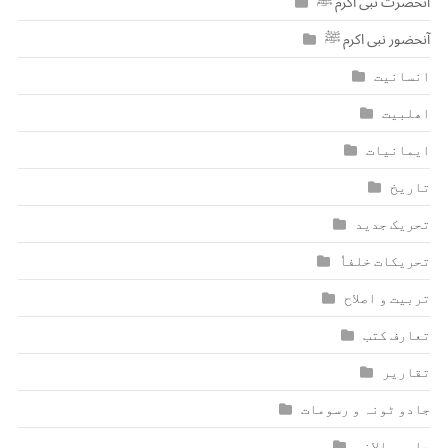
آنحضرت نبی اکرم ﷺ
آنحضور نبی اکرم ﷺ
انسانیت
اھلبیت
ایمانیات
تاریخ
تحریک جدید
تحریکات خلفاٗ
تربیت و اصلاح
تعارف کتب
تقاریر
جادو ٹونہ و رسومات
جلسہ سالانہ