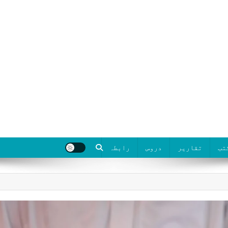
تب
تقاریر
دروس
رابطہ