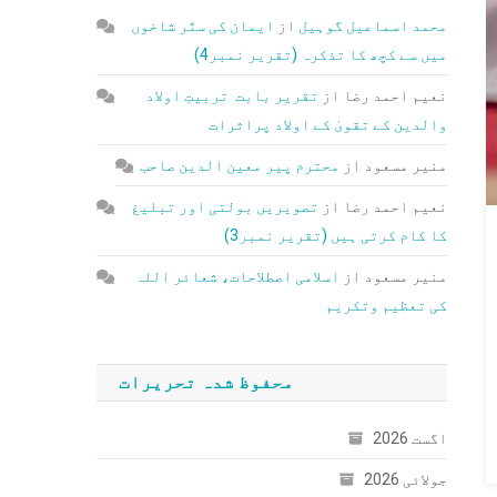
محمد اسماعیل گوہیل
از
ایمان کی ستّر شاخوں
میں سے کچھ کا تذکرہ (تقریر نمبر4)
نعیم احمد رضا
از
تقریر بابت تربیتِ اولاد
والدین کے تقویٰ کے اولاد پراثرات
منیر مسعود
از
محترم پیر معین الدین صاحب
نعیم احمد رضا
از
تصویریں بولتی اور تبلیغ
کا کام کرتی ہیں (تقریر نمبر3)
منیر مسعود
از
اسلامی اصطلاحات، شعائر اللہ
کی تعظیم وتکریم
محفوظ شدہ تحریرات
اگست 2026
جولائی 2026