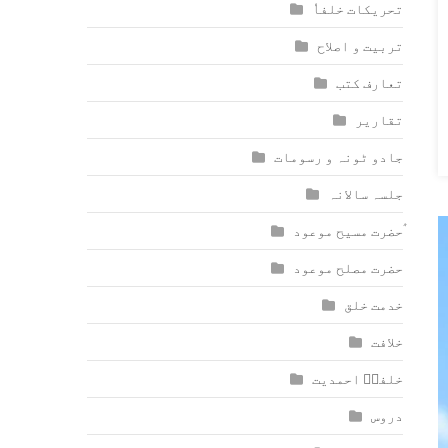
تحریکات خلفاٗ
تربیت و اصلاح
تعارف کتب
تقاریر
جادو ٹونہ و رسومات
جلسہ سالانہ
ٰؑحضرت مسیح موعود
حضرت مصلح موعود
خدمت خلق
خلافت
خلفاؑ احمدیت
دروس