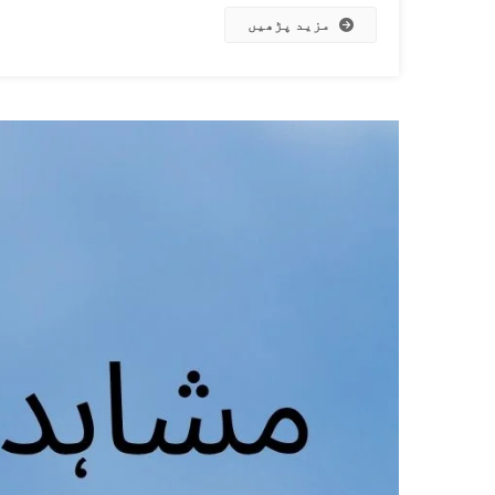
مزید پڑھیں