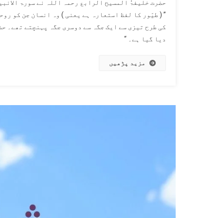
حضرت خلیفۃُ المسیح الرابع رحمہ اللہ نے سورۃ الانبیاء آیت 80 کے تحت فٹ نوٹ میں تحریر 
مَ
” ( طیّور کا لفظ استعارہ ہے یعنی ) وہ انسان جن کو رو
ال
کی طرح تیزی سے ایک جگہ سے دوسری جگہ پہنچتے تھے۔ حض
“
دیا گیا ہے۔ “
(
ر
ق
مزید پڑھیں
ک
)
(
نم