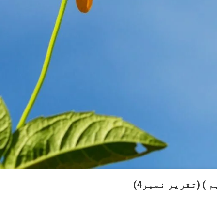
م ) (تقریر نمبر4)
O