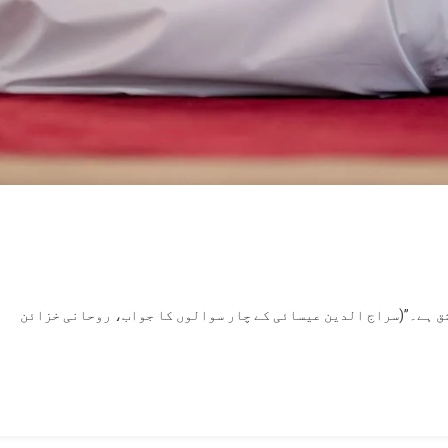
O
بتِ
ہٰی
عشق ہے۔”(سراج الدین عیسائی کے چار سوالوں کا جواب، روحانی خزائن
تقریر
بر2)