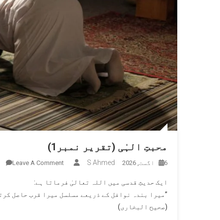
محبتِ الہٰی (تقریر نمبر1)
n
S Ahmed
6 اگست, 2026
Leave A Comment
مح
ایک حدیثِ قدسی میں اللہ تعالیٰ فرماتا ہے:
ال
”میرا بندہ نوافل کے ذریعے مسلسل میرا قرب حاصل کرتا
(
(صحیح البخاری)
نم