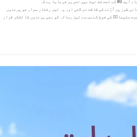
فرمایا ہے کہ
نۡطِقَ
حانی طور پر اُڑنے کی طاقت دی گئی اور وہ تیز رفتار سوار جو پرندوں
طَّیۡرِ
رت سلیمانؑ کی فوج کے سب سے تیز رسالہ کو بھی پرندوں کا لشکر قرار
از
وئے
رآن
ریم
تقریر
بر4)