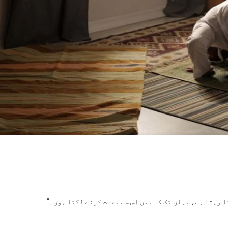
O
بتِ
ہٰی
 رہتا ہے، یہاں تک کہ مَیں اس سے محبت کرنے لگتا ہوں۔“
تقریر
بر1)