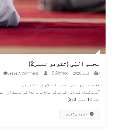
محبتِ الہٰی (تقریر نمبر2)
n
S Ahmed
7 اگست, 2026
Leave A Comment
مح
حضرت مسیح موعود علیہ السلام فرماتے ہیں:
ال
”غرض گناہ کے دور کرنے کا علاج صرف خدا کی محبت اور 
(
جلد 12 صفحہ 330)
نم
مزید پڑھیں