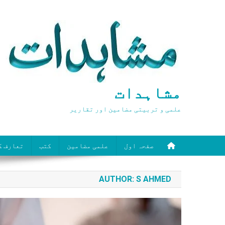
Ski
t
conten
مشاہدات
علمی و تربیتی مضامین اور تقاریر
صفحہ اول
علمی مضامین
کتب
تعارف ک
AUTHOR:
S AHMED