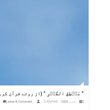
” مَنۡطِقَ الطَّیۡرِ “ (از روئے قرآن کری
n
S Ahmed
5 اگست, 2026
Leave A Comment
”