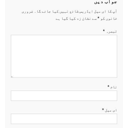
جواب دیں
آپ کا ای میل ایڈریس شائع نہیں کیا جائے گا۔
ضروری
خانوں کو
*
سے نشان زد کیا گیا ہے
تبصرہ
*
نام
*
ای میل
*