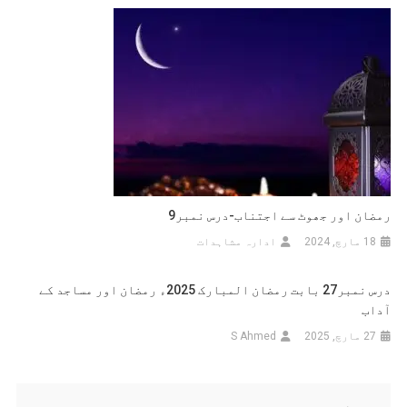
رمضان اور جھوٹ سے اجتناب-درس نمبر9
18 مارچ, 2024
ادارہ مشاہدات
درس نمبر27 بابت رمضان المبارک 2025ء رمضان اور مساجد کے
آداب
27 مارچ, 2025
S Ahmed