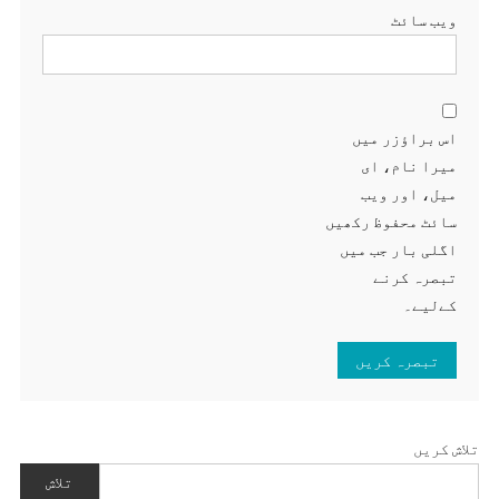
ویب‌ سائٹ
اس براؤزر میں
میرا نام، ای
میل، اور ویب
سائٹ محفوظ رکھیں
اگلی بار جب میں
تبصرہ کرنے
کےلیے۔
تلاش کریں
تلاش