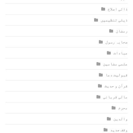
ذاتی اصلاح
ذیلی تنظیمیں
رمضان
صحابہ رسول
عبادات
علمی مضامین
قبولیت دعا
قرآن و حدیث
مالی قربانی
محرم
والدین
وقف جدید