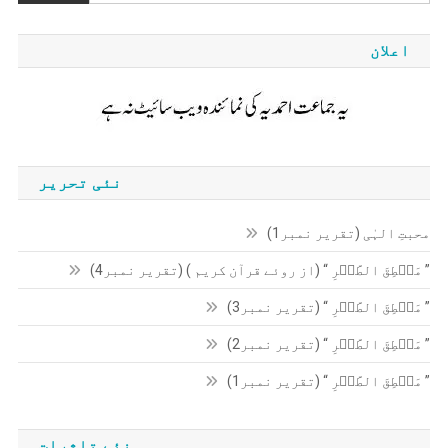
اعلان
نئی تحریر
محبتِ الہٰی (تقریر نمبر1)
” مَنۡطِقَ الطَّیۡرِ “ (از روئے قرآن کریم ) (تقریر نمبر4)
” مَنۡطِقَ الطَّیۡرِ “ (تقریر نمبر3)
” مَنۡطِقَ الطَّیۡرِ “ (تقریر نمبر2)
” مَنۡطِقَ الطَّیۡرِ “ (تقریر نمبر1)
نئے تاثرات