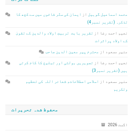
محمد اسماعیل گوہیل
از
ایمان کی ستّر شاخوں میں سے کچھ کا
تذکرہ (تقریر نمبر4)
نعیم احمد رضا
از
تقریر بابت تربیتِ اولاد والدین کے تقویٰ
کے اولاد پراثرات
منیر مسعود
از
محترم پیر معین الدین صاحب
نعیم احمد رضا
از
تصویریں بولتی اور تبلیغ کا کام کرتی
ہیں (تقریر نمبر3)
منیر مسعود
از
اسلامی اصطلاحات، شعائر اللہ کی تعظیم
وتکریم
محفوظ شدہ تحریرات
اگست 2026