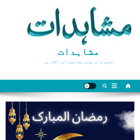
Ski
t
conten
مشاہدات
علمی و تربیتی مضامین اور تقاریر