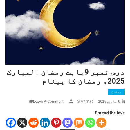
درس نمبر 9بابت رمضان المبارک
2025ء رمضان کا پیغام
رمضان
On
S Ahmed
9 مارچ, 2025
Leave A Comment
درس
Spread the love
نمبر
9بابت
رمضان