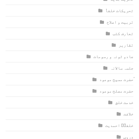
تحریکات خلفاٗ
تربیت و اصلاح
تعارف کتب
تقاریر
جادو ٹونہ و رسومات
جلسہ سالانہ
ٰؑحضرت مسیح موعود
حضرت مصلح موعود
خدمت خلق
خلافت
خلفاؑ احمدیت
دروس