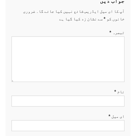
جواب دیں
آپ کا ای میل ایڈریس شائع نہیں کیا جائے گا۔
ضروری
خانوں کو
*
سے نشان زد کیا گیا ہے
تبصرہ
*
نام
*
ای میل
*