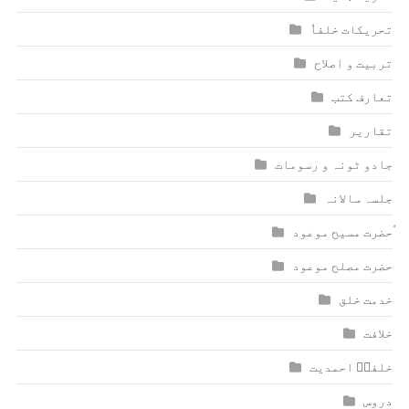
تحریکات خلفاٗ
تربیت و اصلاح
تعارف کتب
تقاریر
جادو ٹونہ و رسومات
جلسہ سالانہ
ٰؑحضرت مسیح موعود
حضرت مصلح موعود
خدمت خلق
خلافت
خلفاؑ احمدیت
دروس