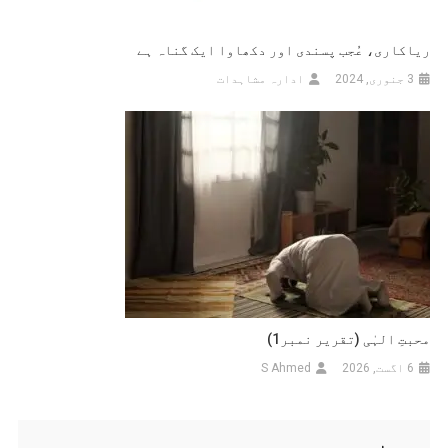
ریاکاری، عُجب پسندی اور دکھاوا ایک گناہ ہے
3 جنوری, 2024
ادارہ مشاہدات
محبتِ الہٰی (تقریر نمبر1)
6 اگست, 2026
S Ahmed