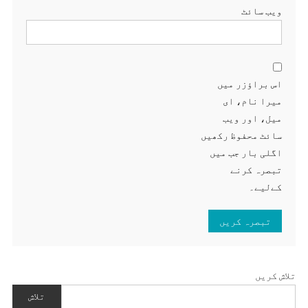
ویب‌ سائٹ
اس براؤزر میں
میرا نام، ای
میل، اور ویب
سائٹ محفوظ رکھیں
اگلی بار جب میں
تبصرہ کرنے
کےلیے۔
تلاش کریں
تلاش