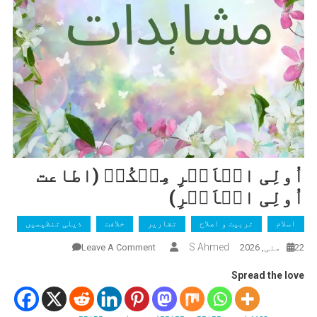
اُولِی الۡاَمۡرِ مِنۡکُمۡ (اطاعت
اُولِی الۡاَمۡرِ)
اسلام
تربیت و اصلاح
تقاریر
خلافت
ذیلی تنظیمیں
On
S Ahmed
22 مئی, 2026
Leave A Comment
اُولِی
Spread the love
الۡاَمۡرِ
مِنۡکُمۡ
(اطاعت