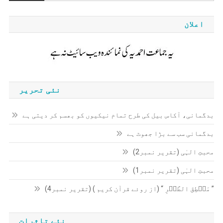
اعلان
نئی تحریر
بدگمانی، آکاس بیل کی طرح تمام نیکیوں کو بھسم کر دیتی ہے
بدگمانی سب سے بڑا جھوٹ ہے
محبتِ الہٰی (تقریر نمبر2)
محبتِ الہٰی (تقریر نمبر1)
” مَنۡطِقَ الطَّیۡرِ “ (از روئے قرآن کریم ) (تقریر نمبر4)
نئے تاثرات