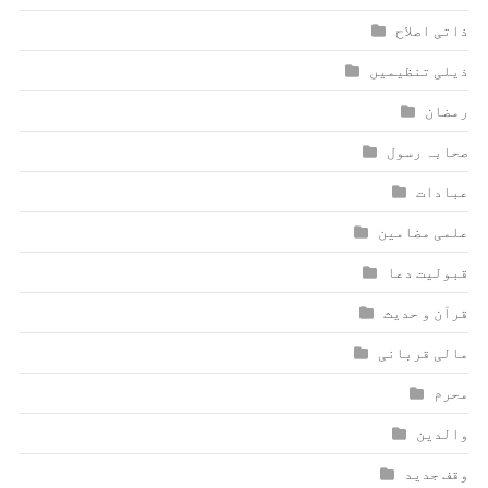
ذاتی اصلاح
ذیلی تنظیمیں
رمضان
صحابہ رسول
عبادات
علمی مضامین
قبولیت دعا
قرآن و حدیث
مالی قربانی
محرم
والدین
وقف جدید