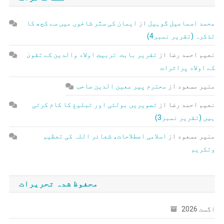
محمد اسماعیل گوہیل
از
ایمان کی ستّر شاخوں میں سے کچھ کا
تذکرہ (تقریر نمبر4)
نعیم احمد رضا
از
تقریر بابت تربیتِ اولاد والدین کے تقویٰ
کے اولاد پراثرات
منیر مسعود
از
محترم پیر معین الدین صاحب
نعیم احمد رضا
از
تصویریں بولتی اور تبلیغ کا کام کرتی
ہیں (تقریر نمبر3)
منیر مسعود
از
اسلامی اصطلاحات، شعائر اللہ کی تعظیم
وتکریم
محفوظ شدہ تحریرات
اگست 2026