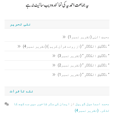
نئی تحریر
محبتِ الہٰی (تقریر نمبر1)
” مَنۡطِقَ الطَّیۡرِ “ (از روئے قرآن کریم ) (تقریر نمبر4)
” مَنۡطِقَ الطَّیۡرِ “ (تقریر نمبر3)
” مَنۡطِقَ الطَّیۡرِ “ (تقریر نمبر2)
” مَنۡطِقَ الطَّیۡرِ “ (تقریر نمبر1)
نئے تاثرات
محمد اسماعیل گوہیل
از
ایمان کی ستّر شاخوں میں سے کچھ کا
تذکرہ (تقریر نمبر4)