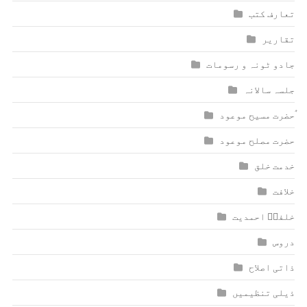
تعارف کتب
تقاریر
جادو ٹونہ و رسومات
جلسہ سالانہ
ٰؑحضرت مسیح موعود
حضرت مصلح موعود
خدمت خلق
خلافت
خلفاؑ احمدیت
دروس
ذاتی اصلاح
ذیلی تنظیمیں