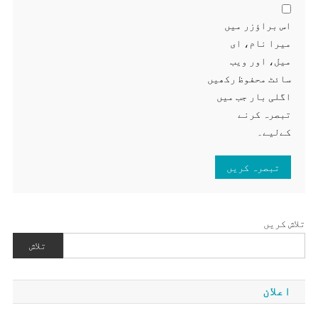
اس براؤزر میں
میرا نام، ای
میل، اور ویب
سائٹ محفوظ رکھیں
اگلی بار جب میں
تبصرہ کرنے
کےلیے۔
تلاش کریں
تلاش
اعلان