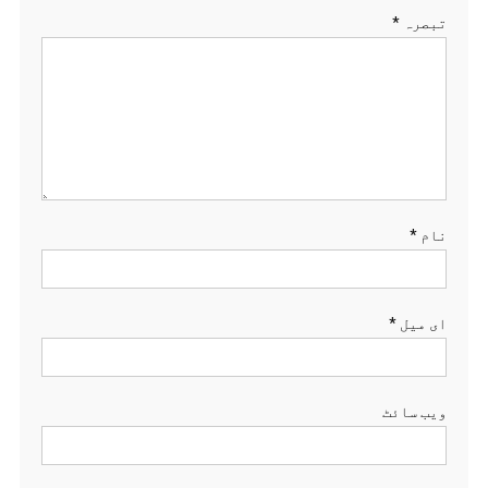
تبصرہ
*
نام
*
ای میل
*
ویب‌ سائٹ