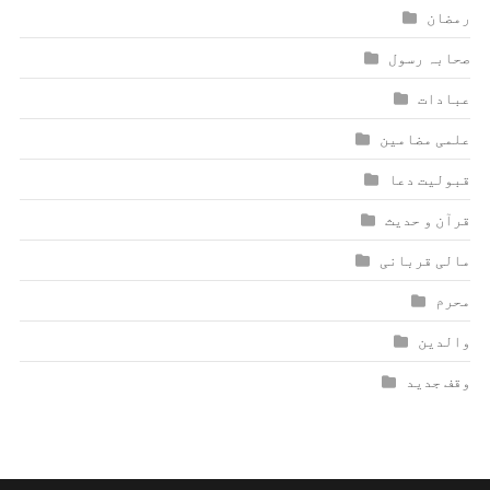
رمضان
صحابہ رسول
عبادات
علمی مضامین
قبولیت دعا
قرآن و حدیث
مالی قربانی
محرم
والدین
وقف جدید