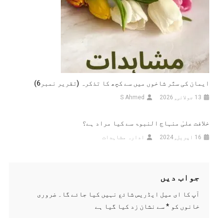
ایمان کی ستّر شاخوں میں سے کچھ کا تذکرہ (تقریر نمبر6)
13 جولائی, 2026
S Ahmed
خلافت علیٰ منہاج النبوۃ سے کیا مراد ہے؟
16 اپریل, 2024
ادارہ مشاہدات
جواب دیں
آپ کا ای میل ایڈریس شائع نہیں کیا جائے گا۔
ضروری
خانوں کو
*
سے نشان زد کیا گیا ہے