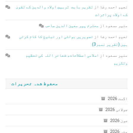
نعیم احمد رضا
از
تقریر بابت تربیتِ اولاد والدین کے تقویٰ
کے اولاد پراثرات
منیر مسعود
از
محترم پیر معین الدین صاحب
نعیم احمد رضا
از
تصویریں بولتی اور تبلیغ کا کام کرتی
ہیں (تقریر نمبر3)
منیر مسعود
از
اسلامی اصطلاحات، شعائر اللہ کی تعظیم
وتکریم
محفوظ شدہ تحریرات
اگست 2026
جولائی 2026
جون 2026
مئی 2026