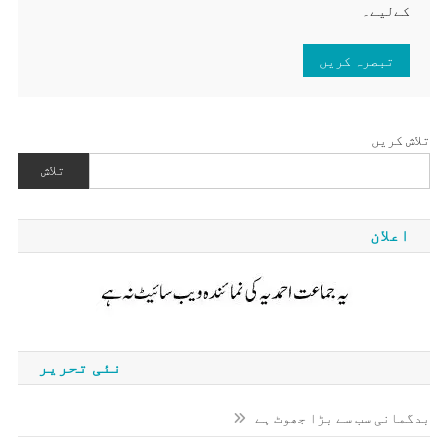
کےلیے۔
تلاش کریں
تلاش
اعلان
نئی تحریر
بدگمانی سب سے بڑا جھوٹ ہے