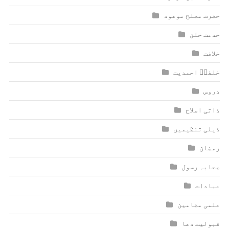
حضرت مصلح موعود
خدمت خلق
خلافت
خلفاؑ احمدیت
دروس
ذاتی اصلاح
ذیلی تنظیمیں
رمضان
صحابہ رسول
عبادات
علمی مضامین
قبولیت دعا