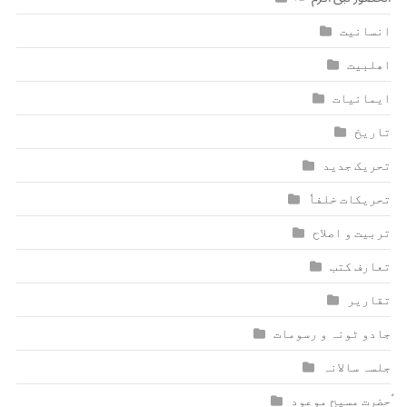
انسانیت
اھلبیت
ایمانیات
تاریخ
تحریک جدید
تحریکات خلفاٗ
تربیت و اصلاح
تعارف کتب
تقاریر
جادو ٹونہ و رسومات
جلسہ سالانہ
ٰؑحضرت مسیح موعود