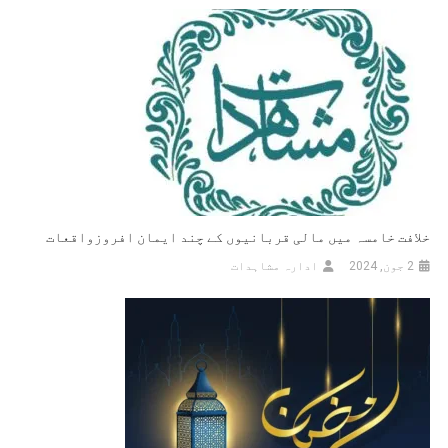
خلافت خامسہ میں مالی قربانیوں کے چند ایمان افروزواقعات
2 جون, 2024
ادارہ مشاہدات