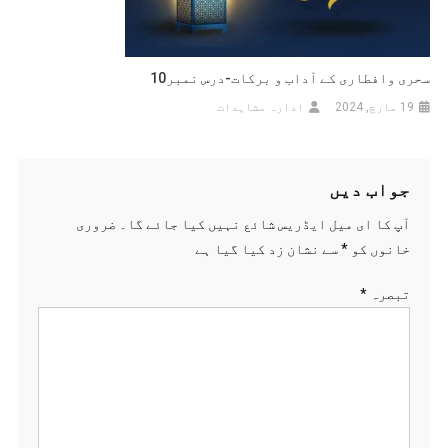
سحری وافطاری کے آداب و برکات-درس نمبر10
19 مارچ, 2024
ادارہ مشاہدات
جواب دیں
آپ کا ای میل ایڈریس شائع نہیں کیا جائے گا۔
ضروری
خانوں کو
*
سے نشان زد کیا گیا ہے
تبصرہ
*