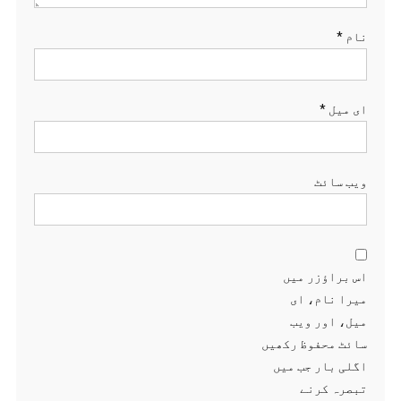
نام
*
ای میل
*
ویب‌ سائٹ
اس براؤزر میں
میرا نام، ای
میل، اور ویب
سائٹ محفوظ رکھیں
اگلی بار جب میں
تبصرہ کرنے