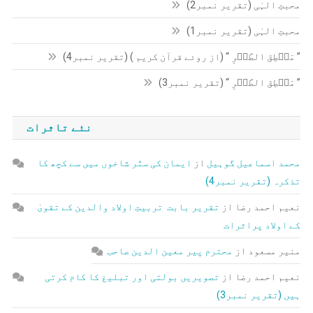
محبتِ الہٰی (تقریر نمبر2)
محبتِ الہٰی (تقریر نمبر1)
” مَنۡطِقَ الطَّیۡرِ “ (از روئے قرآن کریم ) (تقریر نمبر4)
” مَنۡطِقَ الطَّیۡرِ “ (تقریر نمبر3)
نئے تاثرات
محمد اسماعیل گوہیل
از
ایمان کی ستّر شاخوں میں سے کچھ کا
تذکرہ (تقریر نمبر4)
نعیم احمد رضا
از
تقریر بابت تربیتِ اولاد والدین کے تقویٰ
کے اولاد پراثرات
منیر مسعود
از
محترم پیر معین الدین صاحب
نعیم احمد رضا
از
تصویریں بولتی اور تبلیغ کا کام کرتی
ہیں (تقریر نمبر3)