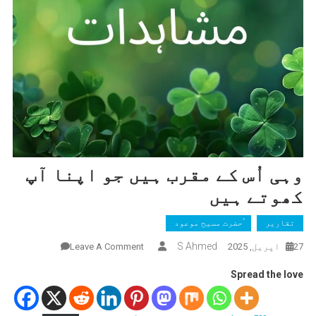
وہی اُس کے مقرب ہیں جو اپنا آپ
کھوتے ہیں
تقاریر
ٰؑحضرت مسیح موعود
On
S Ahmed
27 اپریل, 2025
Leave A Comment
وہی
Spread the love
اُس
کے
مقرب