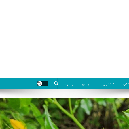
تب
تقاریر
دروس
رابطہ