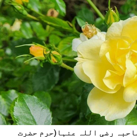
صاحبہ رضی اللہ عنہا(حرم حضرت