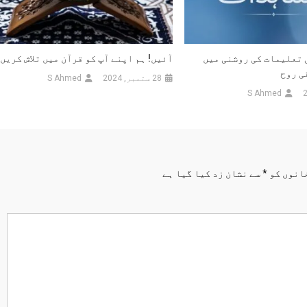
)
 تعلیمات کی روشنی میں
آئیں! ہم اپنے آپ کو قرآن میں تلاش کریں
ی روح
28 ستمبر, 2024
S Ahmed
S Ahmed
انوں کو
*
سے نشان زد کیا گیا ہے