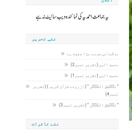
نئی تحریر
بدگمانی سب سے بڑا جھوٹ ہے
محبتِ الہٰی (تقریر نمبر2)
محبتِ الہٰی (تقریر نمبر1)
” مَنۡطِقَ الطَّیۡرِ “ (از روئے قرآن کریم ) (تقریر
نمبر4)
” مَنۡطِقَ الطَّیۡرِ “ (تقریر نمبر3)
نئے تاثرات