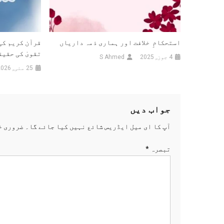
عنہ
استحکامِ خلافت اور ہماری ذمہ داریاں
قرآن کریم کی
تقویٰ کی حقیق
4 جون, 2025
S Ahmed
25 مئی, 2026
جواب دیں
آپ کا ای میل ایڈریس شائع نہیں کیا جائے گا۔
ضروری خ
تبصرہ
*