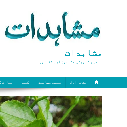
Ski
t
conten
مشاہدات
علمی و تربیتی مضامین اور تقاریر
صفحہ اول
علمی مضامین
کتب
تعارف ک