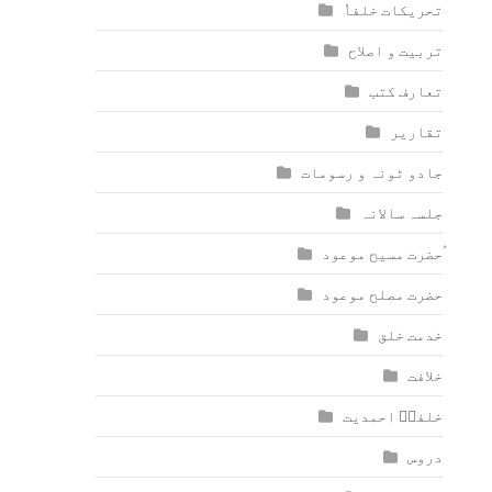
تحریکات خلفاٗ
تربیت و اصلاح
تعارف کتب
تقاریر
جادو ٹونہ و رسومات
جلسہ سالانہ
ٰؑحضرت مسیح موعود
حضرت مصلح موعود
خدمت خلق
خلافت
خلفاؑ احمدیت
دروس