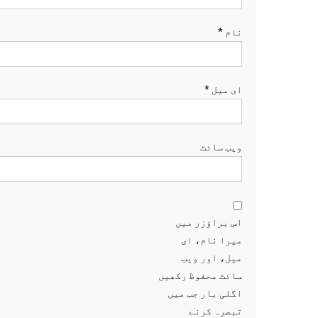
نام
*
ای میل
*
ویب‌ سائٹ
اس براؤزر میں
میرا نام، ای
میل، اور ویب
سائٹ محفوظ رکھیں
اگلی بار جب میں
تبصرہ کرنے