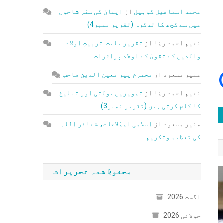
محمد اسماعیل گوہیل
از
ایمان کی ستّر شاخوں
میں سے کچھ کا تذکرہ (تقریر نمبر4)
نعیم احمد رضا
از
تقریر بابت تربیتِ اولاد
والدین کے تقویٰ کے اولاد پراثرات
منیر مسعود
از
محترم پیر معین الدین صاحب
نعیم احمد رضا
از
تصویریں بولتی اور تبلیغ
کا کام کرتی ہیں (تقریر نمبر3)
منیر مسعود
از
اسلامی اصطلاحات، شعائر اللہ
کی تعظیم وتکریم
محفوظ شدہ تحریرات
اگست 2026
جولائی 2026