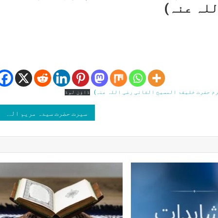
لہ عنہ)
ت
ت
ہ
ڈاؤن لوڈ
ئی
بہ
سیرت حضرت سیدہ مریم النساء بیگم صاحبہ رضی اللہ عنہا(حرم حضرت خلیفۃ المسیح الثانی رضی اللہ عنہ)
ہ
ا(حرم
ت
فۃ
سیح
انی
ہ