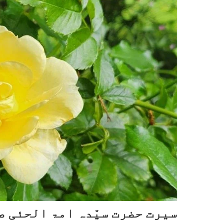
سیرت حضرت سیّدہ امۃ الحئی 