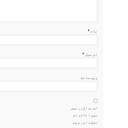
نام
*
ای میل
*
ویب‌ سائٹ
اس براؤزر میں
میرا نام، ای
میل، اور ویب