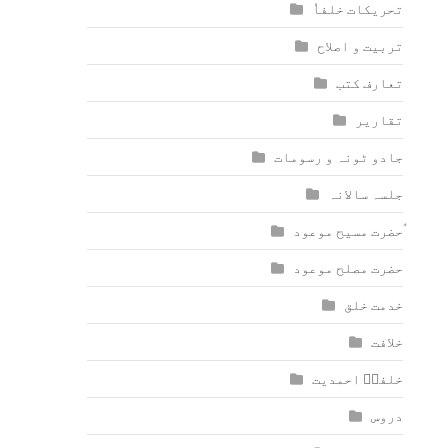
تحریکات خلفاٗ
تربیت و اصلاح
تعارف کتب
تقاریر
جادو ٹونہ و رسومات
جلسہ سالانہ
ٰؑحضرت مسیح موعود
حضرت مصلح موعود
خدمت خلق
خلافت
خلفاؑ احمدیت
دروس