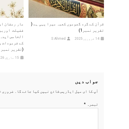
قرآن کے گرد گھوموں کعبہ میرا یہی ہے (
ماہِ رمضان ا
تقریر نمبر1)
فضیلت اوربرک
الخامس ایدہ 
14 فروری, 2025
S Ahmed
کے فرمودات و
(تقریر نمبر 1)
15 مارچ, 2026
جواب دیں
آپ کا ای میل ایڈریس شائع نہیں کیا جائے گا۔
ضروری خ
تبصرہ
*