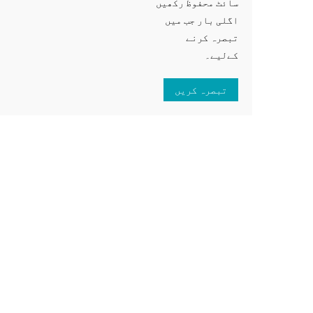
سائٹ محفوظ رکھیں
اگلی بار جب میں
تبصرہ کرنے
کےلیے۔