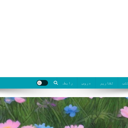
تب
تقاریر
دروس
رابطہ