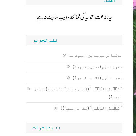
نئی تحریر
بدگمانی سب سے بڑا جھوٹ ہے
محبتِ الہٰی (تقریر نمبر2)
محبتِ الہٰی (تقریر نمبر1)
” مَنۡطِقَ الطَّیۡرِ “ (از روئے قرآن کریم ) (تقریر
نمبر4)
” مَنۡطِقَ الطَّیۡرِ “ (تقریر نمبر3)
نئے تاثرات