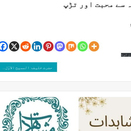
 سے محبت اور تڑپ
On
خلفائے
احمدیت
کی
امتِ
ن لوڈ
مسلمہ
سے
حضرت خلیفۃ المسیح الاوّل رضی اللہ عنہ(سیرت و سوانح)
محبت
اور
تڑپ