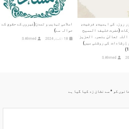
ور روزہ کی اہمیت، فرضیت،
اسلامی تہذیب و تمدن(غیروں کے حقوق کے
ات (حضرت خلیفۃ المسیح
حوالہ سے)
اللہ تعالیٰ بنصرہ العزیز
18 اگست, 2024
S Ahmed
 إرشادات کی روشنی میں)
S Ahmed
انوں کو
*
سے نشان زد کیا گیا ہے