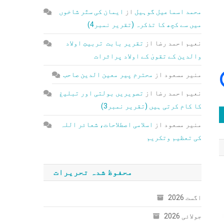
محمد اسماعیل گوہیل
از
ایمان کی ستّر شاخوں
میں سے کچھ کا تذکرہ (تقریر نمبر4)
نعیم احمد رضا
از
تقریر بابت تربیتِ اولاد
والدین کے تقویٰ کے اولاد پراثرات
منیر مسعود
از
محترم پیر معین الدین صاحب
نعیم احمد رضا
از
تصویریں بولتی اور تبلیغ
کا کام کرتی ہیں (تقریر نمبر3)
منیر مسعود
از
اسلامی اصطلاحات، شعائر اللہ
کی تعظیم وتکریم
محفوظ شدہ تحریرات
اگست 2026
جولائی 2026