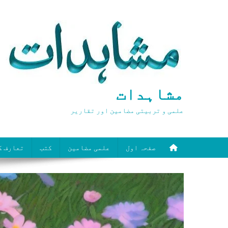
Ski
t
conten
مشاہدات
علمی و تربیتی مضامین اور تقاریر
صفحہ اول
علمی مضامین
کتب
تعارف ک