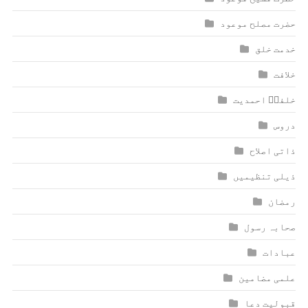
حضرت مصلح موعود
خدمت خلق
خلافت
خلفاؑ احمدیت
دروس
ذاتی اصلاح
ذیلی تنظیمیں
رمضان
صحابہ رسول
عبادات
علمی مضامین
قبولیت دعا