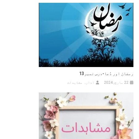
رمضان اور دُعا-درس نمبر13
22 مارچ, 2024
ادارہ مشاہدات