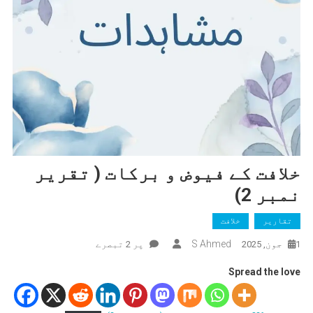
خلافت کے فیوض و برکات ( تقریر
نمبر 2)
تقاریر
خلافت
S Ahmed
خلافت
1 جون, 2025
پر 2 تبصرے
کے
Spread the love
فیوض
و
برکات