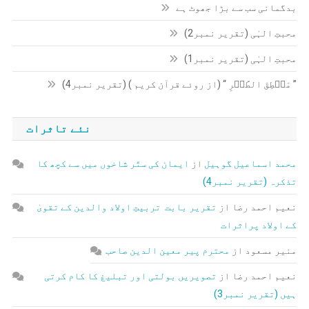
بدگمانی سب سے بڑا جھوٹ ہے
محبتِ الہٰی (تقریر نمبر2)
محبتِ الہٰی (تقریر نمبر1)
” مَنۡطِقَ الطَّیۡرِ “ (از روئے قرآن کریم ) (تقریر نمبر4)
نئے تاثرات
محمد اسماعیل گوہیل
از
ایمان کی ستّر شاخوں میں سے کچھ کا
تذکرہ (تقریر نمبر4)
نعیم احمد رضا
از
تقریر بابت تربیتِ اولاد والدین کے تقویٰ
کے اولاد پراثرات
منیر مسعود
از
محترم پیر معین الدین صاحب
نعیم احمد رضا
از
تصویریں بولتی اور تبلیغ کا کام کرتی
ہیں (تقریر نمبر3)