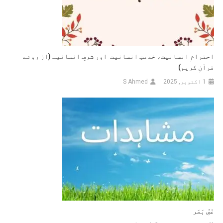
کی
دو
خوبصورتیاں
ہیں)
احترامِ انسانیت، خدمتِ انسانیت اور شرفِ انسانیت (از روئے
قرآنِ کریم)
1 اکتوبر, 2025
S Ahmed
غَضِّ بَصَر