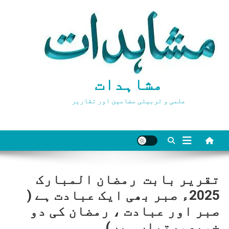
Ski
t
conten
مشاہدات
علمی و تربیتی مضامین اور تقاریر
تقریر بابت رمضان المبارک
2025ء صبر بھی ایک عبادت ہے (
صبر اور عبادت ، رمضان کی دو
خوبصورتیاں ہیں)