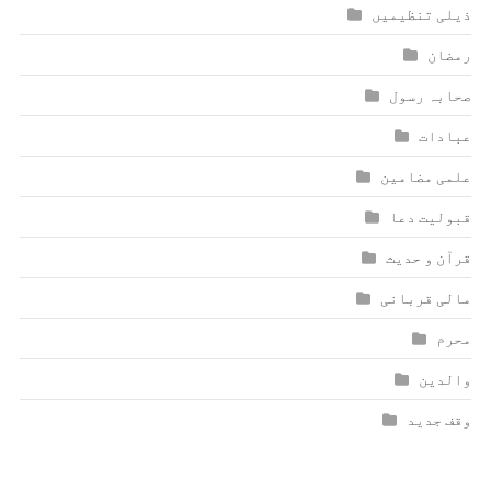
ذیلی تنظیمیں
رمضان
صحابہ رسول
عبادات
علمی مضامین
قبولیت دعا
قرآن و حدیث
مالی قربانی
محرم
والدین
وقف جدید