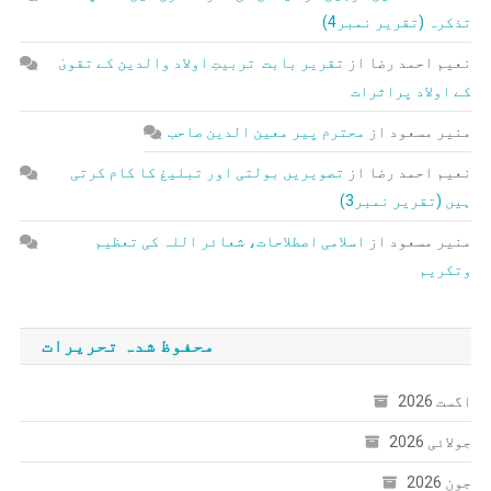
تذکرہ (تقریر نمبر4)
نعیم احمد رضا
از
تقریر بابت تربیتِ اولاد والدین کے تقویٰ
کے اولاد پراثرات
منیر مسعود
از
محترم پیر معین الدین صاحب
نعیم احمد رضا
از
تصویریں بولتی اور تبلیغ کا کام کرتی
ہیں (تقریر نمبر3)
منیر مسعود
از
اسلامی اصطلاحات، شعائر اللہ کی تعظیم
وتکریم
محفوظ شدہ تحریرات
اگست 2026
جولائی 2026
جون 2026