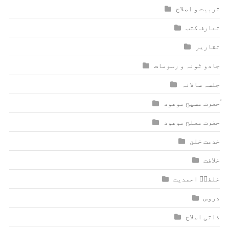
تربیت و اصلاح
تعارف کتب
تقاریر
جادو ٹونہ و رسومات
جلسہ سالانہ
ٰؑحضرت مسیح موعود
حضرت مصلح موعود
خدمت خلق
خلافت
خلفاؑ احمدیت
دروس
ذاتی اصلاح