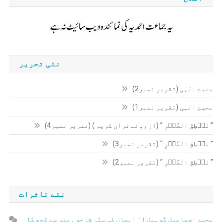
نئی تحریر
محبتِ الہٰی (تقریر نمبر2)
محبتِ الہٰی (تقریر نمبر1)
” مَنۡطِقَ الطَّیۡرِ “ (از روئے قرآن کریم ) (تقریر نمبر4)
” مَنۡطِقَ الطَّیۡرِ “ (تقریر نمبر3)
” مَنۡطِقَ الطَّیۡرِ “ (تقریر نمبر2)
نئے تاثرات
محمد اسماعیل گوہیل
از
ایمان کی ستّر شاخوں میں سے کچھ کا