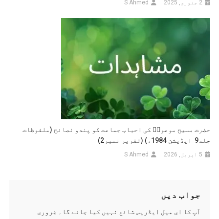
2 جنوری, 2025
S Ahmed
حضرت مسیح موعودؑ کی احباب جماعت کو پندو نصائح (ملفوظات
جلد9 ایڈیشن 1984ء) (تقریر نمبر2)
5 اپریل, 2026
S Ahmed
جواب دیں
آپ کا ای میل ایڈریس شائع نہیں کیا جائے گا۔
ضروری