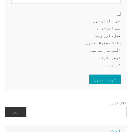
اس براؤزر میں
میرا نام، ای
میل، اور ویب
سائٹ محفوظ رکھیں
اگلی بار جب میں
تبصرہ کرنے
کےلیے۔
تلاش کریں
تلاش
اعلان