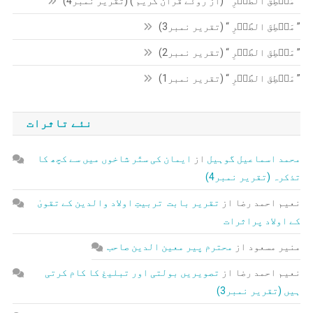
” مَنۡطِقَ الطَّیۡرِ “ (از روئے قرآن کریم ) (تقریر نمبر4)
” مَنۡطِقَ الطَّیۡرِ “ (تقریر نمبر3)
” مَنۡطِقَ الطَّیۡرِ “ (تقریر نمبر2)
” مَنۡطِقَ الطَّیۡرِ “ (تقریر نمبر1)
نئے تاثرات
محمد اسماعیل گوہیل
از
ایمان کی ستّر شاخوں میں سے کچھ کا
تذکرہ (تقریر نمبر4)
نعیم احمد رضا
از
تقریر بابت تربیتِ اولاد والدین کے تقویٰ
کے اولاد پراثرات
منیر مسعود
از
محترم پیر معین الدین صاحب
نعیم احمد رضا
از
تصویریں بولتی اور تبلیغ کا کام کرتی
ہیں (تقریر نمبر3)