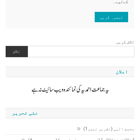
کےلیے۔
تلاش کریں
تلاش
اعلان
نئی تحریر
محبتِ الہٰی (تقریر نمبر1)