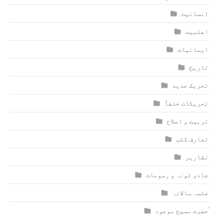
انسانیت
اھلبیت
ایمانیات
تاریخ
تحریک جدید
تحریکات خلفاٗ
تربیت و اصلاح
تعارف کتب
تقاریر
جادو ٹونہ و رسومات
جلسہ سالانہ
ٰؑحضرت مسیح موعود