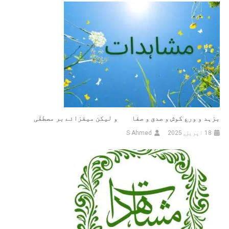
بزہد و ورع کوش و صدق و صفا و لیکن میفزائے بر مصطفٰی
18 اپریل, 2025
S Ahmed