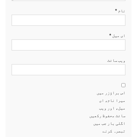
نام
*
ای میل
*
ویب‌ سائٹ
اس براؤزر میں
میرا نام، ای
میل، اور ویب
سائٹ محفوظ رکھیں
اگلی بار جب میں
تبصرہ کرنے