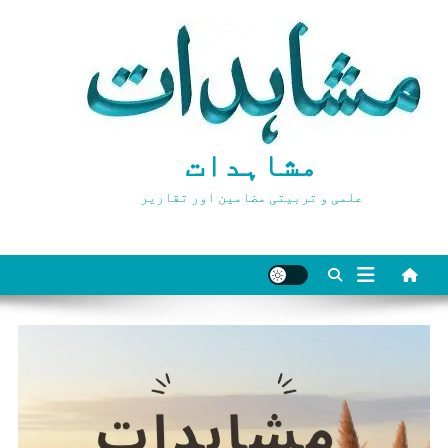
Ski
t
conten
مشاہدات
علمی و تربیتی مضامین اور تقاریر