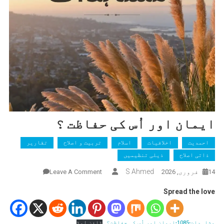
ایمان اور اُس کی حفاظت ؟
احمدیت
اخلاقیات
اسلام
تربیت و اصلاح
تقاریر
ذاتی اصلاح
ذیلی تنظیمیں
On
S Ahmed
14 فروری, 2026
Leave A Comment
ایمان
Spread the love
اور
اُس
کی
مشاہدات-1085-ایمان اور اُس کی حفاظت؟
ڈاؤن لوڈ