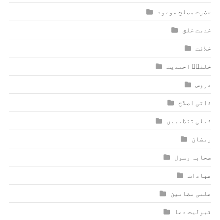
حضرت مصلح موعود
خدمت خلق
خلافت
خلفاؑ احمدیت
دروس
ذاتی اصلاح
ذیلی تنظیمیں
رمضان
صحابہ رسول
عبادات
علمی مضامین
قبولیت دعا