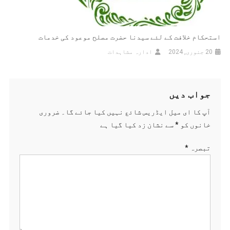
استحکام خلافت کے لئے سیدنا حضرت مصلح موعود کی خدمات
20 جنوری, 2024
ادارہ مشاہدات
جواب دیں
آپ کا ای میل ایڈریس شائع نہیں کیا جائے گا۔
ضروری
خانوں کو
*
سے نشان زد کیا گیا ہے
تبصرہ
*