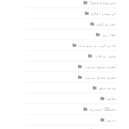
تحریکات خلفاٗ
تربیت و اصلاح
تعارف کتب
تقاریر
جادو ٹونہ و رسومات
جلسہ سالانہ
ٰؑحضرت مسیح موعود
حضرت مصلح موعود
خدمت خلق
خلافت
خلفاؑ احمدیت
دروس