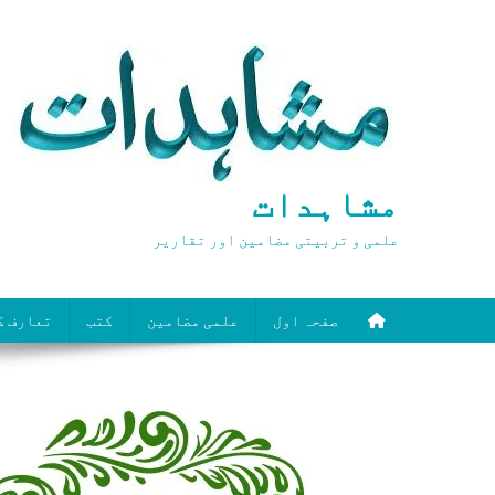
Ski
t
conten
مشاہدات
علمی و تربیتی مضامین اور تقاریر
صفحہ اول
علمی مضامین
کتب
تعارف ک