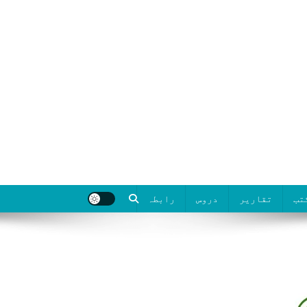
تب
تقاریر
دروس
رابطہ