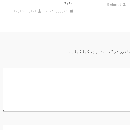
حقیقت
S Ahmed
9 فروری, 2025
ادارہ مشاہدات
انوں کو
*
سے نشان زد کیا گیا ہے