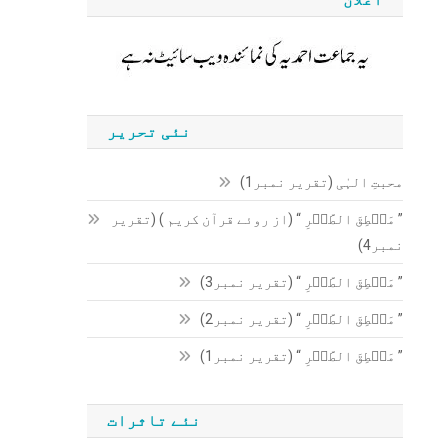
نئی تحریر
محبتِ الہٰی (تقریر نمبر1)
” مَنۡطِقَ الطَّیۡرِ “ (از روئے قرآن کریم ) (تقریر
نمبر4)
” مَنۡطِقَ الطَّیۡرِ “ (تقریر نمبر3)
” مَنۡطِقَ الطَّیۡرِ “ (تقریر نمبر2)
” مَنۡطِقَ الطَّیۡرِ “ (تقریر نمبر1)
نئے تاثرات