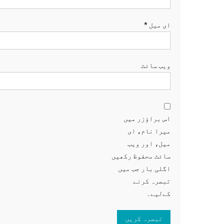
ای میل
*
ویب‌ سائٹ
اس براؤزر میں
میرا نام، ای
میل، اور ویب
سائٹ محفوظ رکھیں
اگلی بار جب میں
تبصرہ کرنے
کےلیے۔