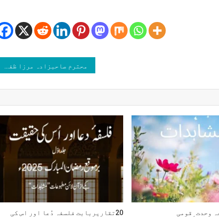
لام
ک
مل
بطہ
ات
محترم صاحبزادہ مرزا ظفر احمد صاحب اور زوجہ محترمہ صاحبزادی سیدہ نصیرہ بیگم صاحبہ
ہ وحدت ِقومی
20تقاریربابت فلسفہ دُعا اور اس کی