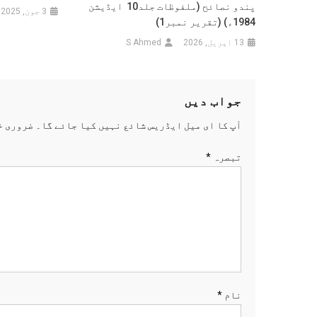
پندو نصائح (ملفوظات جلد10 ایڈیشن
3 جون, 2025
1984ء) (تقریر نمبر1)
13 اپریل, 2026
S Ahmed
جواب دیں
آپ کا ای میل ایڈریس شائع نہیں کیا جائے گا۔
ضروری خ
تبصرہ
*
نام
*