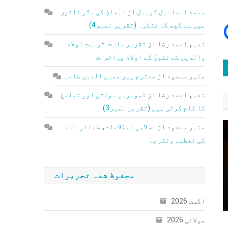
محمد اسماعیل گوہیل
از
ایمان کی ستّر شاخوں
میں سے کچھ کا تذکرہ (تقریر نمبر4)
نعیم احمد رضا
از
تقریر بابت تربیتِ اولاد
والدین کے تقویٰ کے اولاد پراثرات
منیر مسعود
از
محترم پیر معین الدین صاحب
نعیم احمد رضا
از
تصویریں بولتی اور تبلیغ
کا کام کرتی ہیں (تقریر نمبر3)
منیر مسعود
از
اسلامی اصطلاحات، شعائر اللہ
کی تعظیم وتکریم
محفوظ شدہ تحریرات
اگست 2026
جولائی 2026