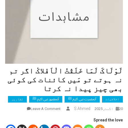
لَوْلَاکَ لَمَا خَلَقْتُ الْاَفْلاکْ اگر تم
نہ ہوتے تو مَیں کائنات کی کوئی
بھی چیز پیدا نہ کرتا
اخلاقیات
آنحضرت نبی اکرم ﷺ
آنحضور نبی اکرم ﷺ
تقاریر
On
S Ahmed
20 اگست, 2025
Leave A Comment
لَوْلَاکَ
Spread the love
لَمَا