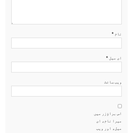
نام
*
ای میل
*
ویب‌ سائٹ
اس براؤزر میں
میرا نام، ای
میل، اور ویب