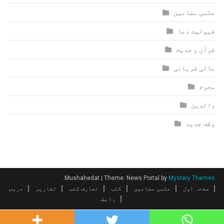
علمی مضامین
قبولیت دعا
قرآن و حدیث
مالی قربانی
محرم
والدین
وقف جدید
.
Mushahedat
|
Theme: News Portal by
Mystery Themes
صفحہ اول
علمی مضامین
کتب
تعارف کتب
تقاریر
دروس
رابطہ