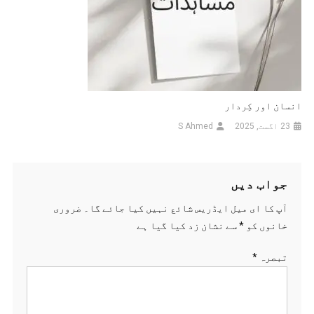
انسان اور کِردار
23 اگست, 2025
S Ahmed
جواب دیں
آپ کا ای میل ایڈریس شائع نہیں کیا جائے گا۔
ضروری
خانوں کو
*
سے نشان زد کیا گیا ہے
تبصرہ
*