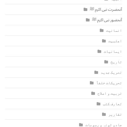
آنحضرت نبی اکرم ﷺ
آنحضور نبی اکرم ﷺ
انسانیت
اھلبیت
ایمانیات
تاریخ
تحریک جدید
تحریکات خلفاٗ
تربیت و اصلاح
تعارف کتب
تقاریر
جادو ٹونہ و رسومات