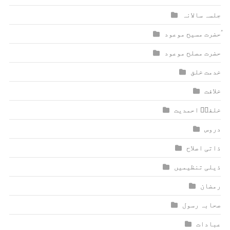
جلسہ سالانہ
ٰؑحضرت مسیح موعود
حضرت مصلح موعود
خدمت خلق
خلافت
خلفاؑ احمدیت
دروس
ذاتی اصلاح
ذیلی تنظیمیں
رمضان
صحابہ رسول
عبادات