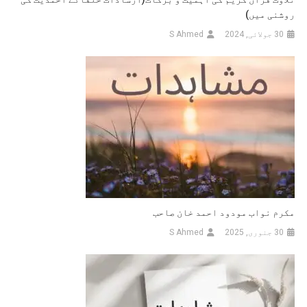
روشنی میں)
30 جولائی, 2024
S Ahmed
مکرم نواب مودود احمد خان صاحب
30 جنوری, 2025
S Ahmed