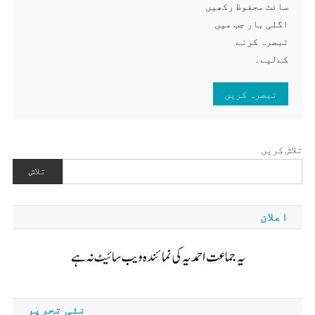
سائٹ محفوظ رکھیں
اگلی بار جب میں
تبصرہ کرنے
کےلیے۔
تلاش کریں
تلاش
اعلان
نئی تحریر