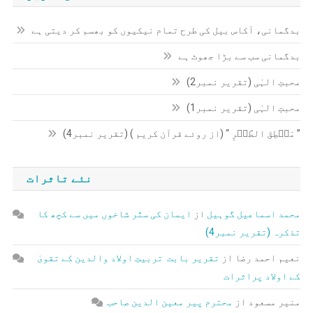
بدگمانی، آکاس بیل کی طرح تمام نیکیوں کو بھسم کر دیتی ہے
بدگمانی سب سے بڑا جھوٹ ہے
محبتِ الہٰی (تقریر نمبر2)
محبتِ الہٰی (تقریر نمبر1)
” مَنۡطِقَ الطَّیۡرِ “ (از روئے قرآن کریم ) (تقریر نمبر4)
نئے تاثرات
محمد اسماعیل گوہیل
از
ایمان کی ستّر شاخوں میں سے کچھ کا
تذکرہ (تقریر نمبر4)
نعیم احمد رضا
از
تقریر بابت تربیتِ اولاد والدین کے تقویٰ
کے اولاد پراثرات
منیر مسعود
از
محترم پیر معین الدین صاحب