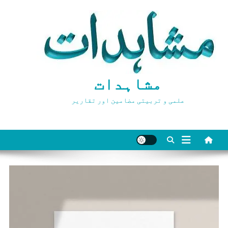
Ski
t
conten
مشاہدات
علمی و تربیتی مضامین اور تقاریر