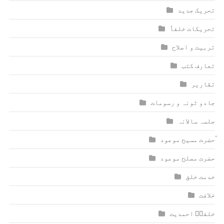
تحریک جدید
تحریکات خلفاٗ
تربیت و اصلاح
تعارف کتب
تقاریر
جادو ٹونہ و رسومات
جلسہ سالانہ
ٰؑحضرت مسیح موعود
حضرت مصلح موعود
خدمت خلق
خلافت
خلفاؑ احمدیت