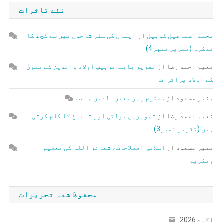
نئے تاثرات
محمد اسماعیل گوہیل
از
ایمان کی ستّر شاخوں میں سے کچھ کا
تذکرہ (تقریر نمبر4)
نعیم احمد رضا
از
تقریر بابت تربیتِ اولاد والدین کے تقویٰ
کے اولاد پراثرات
منیر مسعود
از
محترم پیر معین الدین صاحب
نعیم احمد رضا
از
تصویریں بولتی اور تبلیغ کا کام کرتی
ہیں (تقریر نمبر3)
منیر مسعود
از
اسلامی اصطلاحات، شعائر اللہ کی تعظیم
وتکریم
محفوظ شدہ تحریرات
اگست 2026