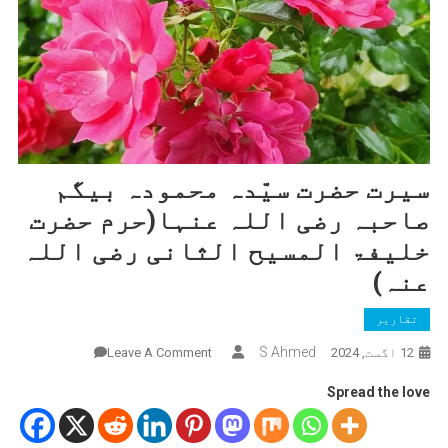
سیرت حضرت سیّدہ محمودہ بیگم
صاحبہ رضی اللہ عنہا(حرم حضرت
خلیفۃ المسیح الثانی رضی اللہ
عنہ)
تقاریر
On
S Ahmed
12 اگست, 2024
Leave A Comment
سیرت
Spread the love
حضرت
سیّدہ
محمودہ