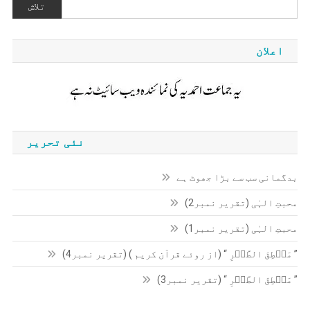
تلاش
اعلان
نئی تحریر
بدگمانی سب سے بڑا جھوٹ ہے
محبتِ الہٰی (تقریر نمبر2)
محبتِ الہٰی (تقریر نمبر1)
” مَنۡطِقَ الطَّیۡرِ “ (از روئے قرآن کریم ) (تقریر نمبر4)
” مَنۡطِقَ الطَّیۡرِ “ (تقریر نمبر3)