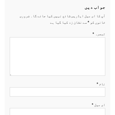
جواب دیں
آپ کا ای میل ایڈریس شائع نہیں کیا جائے گا۔
ضروری
خانوں کو
*
سے نشان زد کیا گیا ہے
تبصرہ
*
نام
*
ای میل
*