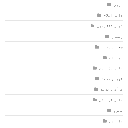
دروس
ذاتی اصلاح
ذیلی تنظیمیں
رمضان
صحابہ رسول
عبادات
علمی مضامین
قبولیت دعا
قرآن و حدیث
مالی قربانی
محرم
والدین