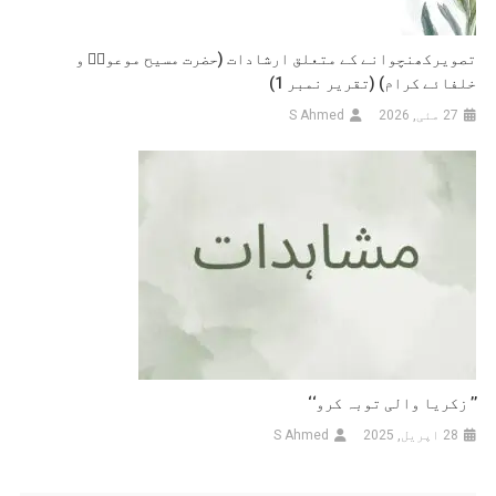
تصویرکھنچوانے کے متعلق ارشادات (حضرت مسیح موعودؑ و
خلفائے کرام) (تقریر نمبر 1)
27 مئی, 2026
S Ahmed
’’ زکریا والی توبہ کرو‘‘
28 اپریل, 2025
S Ahmed