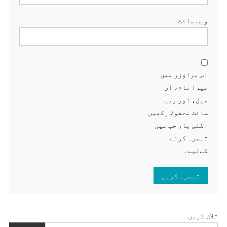
ویب‌ سائٹ
اس براؤزر میں
میرا نام، ای
میل، اور ویب
سائٹ محفوظ رکھیں
اگلی بار جب میں
تبصرہ کرنے
کےلیے۔
تلاش کریں