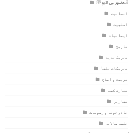
آنحضور نبی اکرم ﷺ
انسانیت
اھلبیت
ایمانیات
تاریخ
تحریک جدید
تحریکات خلفاٗ
تربیت و اصلاح
تعارف کتب
تقاریر
جادو ٹونہ و رسومات
جلسہ سالانہ