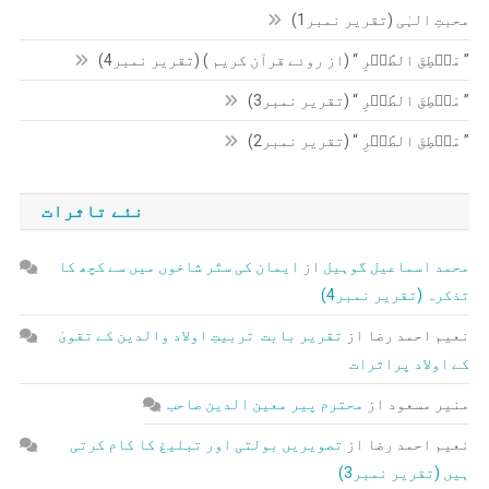
محبتِ الہٰی (تقریر نمبر1)
” مَنۡطِقَ الطَّیۡرِ “ (از روئے قرآن کریم ) (تقریر نمبر4)
” مَنۡطِقَ الطَّیۡرِ “ (تقریر نمبر3)
” مَنۡطِقَ الطَّیۡرِ “ (تقریر نمبر2)
نئے تاثرات
محمد اسماعیل گوہیل
از
ایمان کی ستّر شاخوں میں سے کچھ کا
تذکرہ (تقریر نمبر4)
نعیم احمد رضا
از
تقریر بابت تربیتِ اولاد والدین کے تقویٰ
کے اولاد پراثرات
منیر مسعود
از
محترم پیر معین الدین صاحب
نعیم احمد رضا
از
تصویریں بولتی اور تبلیغ کا کام کرتی
ہیں (تقریر نمبر3)