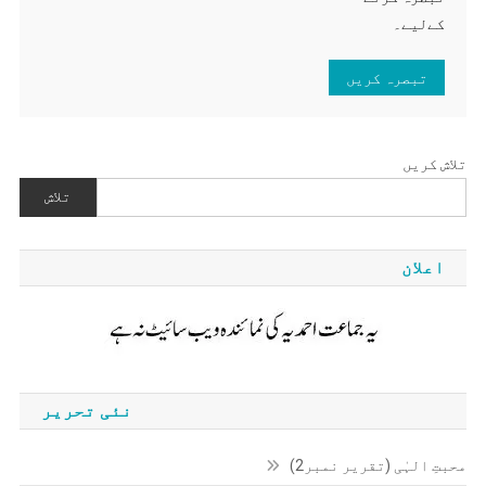
کےلیے۔
تلاش کریں
تلاش
اعلان
نئی تحریر
محبتِ الہٰی (تقریر نمبر2)