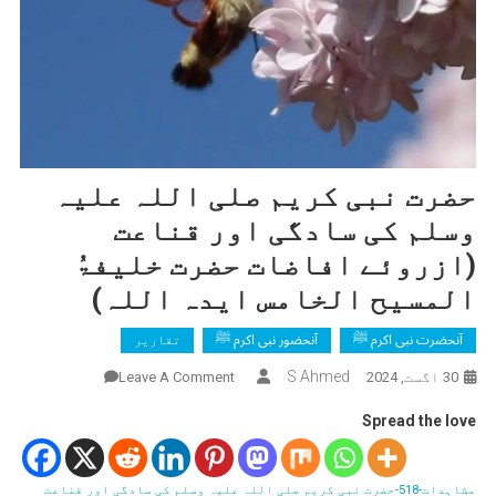
حضرت نبی کریم صلی اللہ علیہ
وسلم کی سادگی اور قناعت
(ازروئے افاضات حضرت خلیفۃُ
المسیح الخامس ایدہ اللہ)
آنحضرت نبی اکرم ﷺ
آنحضور نبی اکرم ﷺ
تقاریر
On
S Ahmed
30 اگست, 2024
Leave A Comment
حضرت
Spread the love
نبی
کریم
صلی
مشاہدات-518-حضرت نبی کریم صلی اللہ علیہ وسلم کی سادگی اور قناعت