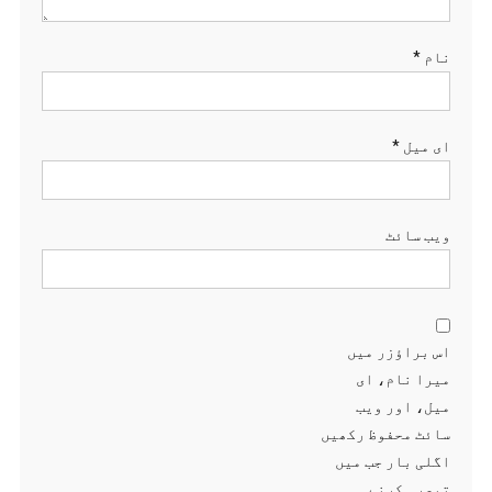
نام
*
ای میل
*
ویب‌ سائٹ
اس براؤزر میں
میرا نام، ای
میل، اور ویب
سائٹ محفوظ رکھیں
اگلی بار جب میں
تبصرہ کرنے