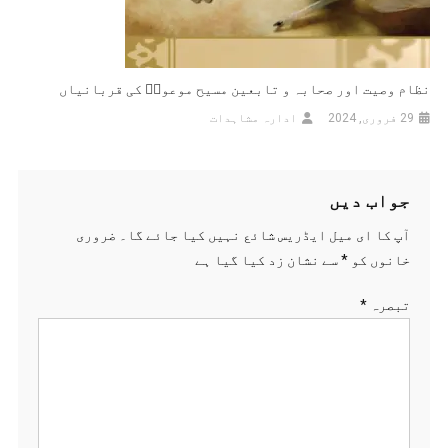
نظام وصیت اور صحابہ و تابعین مسیح موعودؑ کی قربانیاں
29 فروری, 2024
ادارہ مشاہدات
جواب دیں
آپ کا ای میل ایڈریس شائع نہیں کیا جائے گا۔
ضروری
خانوں کو
*
سے نشان زد کیا گیا ہے
تبصرہ
*