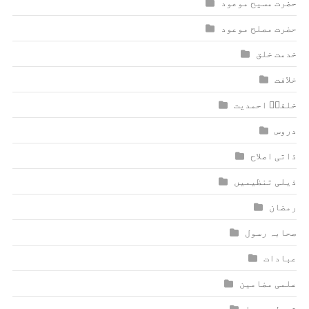
ٰؑحضرت مسیح موعود
حضرت مصلح موعود
خدمت خلق
خلافت
خلفاؑ احمدیت
دروس
ذاتی اصلاح
ذیلی تنظیمیں
رمضان
صحابہ رسول
عبادات
علمی مضامین
قبولیت دعا