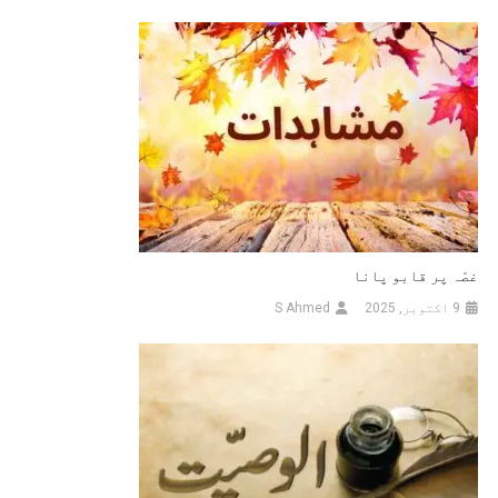
غصّہ پر قابو پانا
9 اکتوبر, 2025
S Ahmed