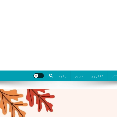
تب
تقاریر
دروس
رابطہ