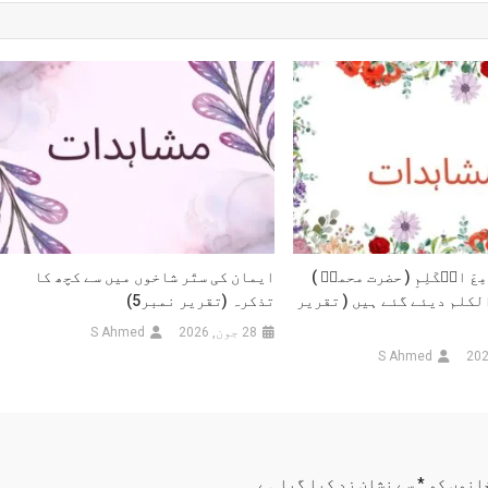
دالستار
ہ
حبؓ
مِعَ الۡکَلِمِ ( حضرت محمدؐ )
ایمان کی ستّر شاخوں میں سے کچھ کا
لکلم دیئے گئے ہیں ( تقریر
تذکرہ (تقریر نمبر5)
28 جون, 2026
S Ahmed
S Ahmed
انوں کو
*
سے نشان زد کیا گیا ہے