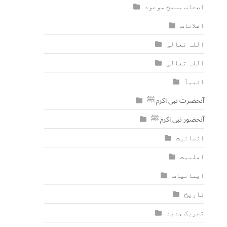
اصحاب مسیح موعود
اعلانات
اللہ تعالیٰ
اللہ تعالیٰ
انبیاٗ
آنحضرت نبی اکرم ﷺ
آنحضور نبی اکرم ﷺ
انسانیت
اھلبیت
ایمانیات
تاریخ
تحریک جدید