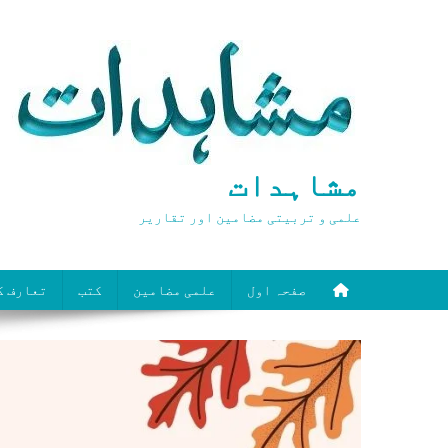
Ski
t
conten
مشاہدات
علمی و تربیتی مضامین اور تقاریر
صفحہ اول
علمی مضامین
کتب
تعارف ک