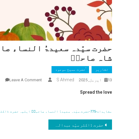
حضرت سیّدہ سعیدۃُ النساء ص
شاہ صاحبؓ
تقاریر
ٰؑحضرت مسیح موعود
On
S Ahmed
13 اپریل, 2025
Leave A Comment
حض
Spread the love
سی
سع
ال
مشاہدات-775-حضرت سیّدہ سعیدۃُ النساء صاحبہؓ اہلیہ حضرت ڈاکٹر عبدالستار شاہ صاحبؓ
صا
پوسٹوں
او
حضرت ڈاکٹر سیّد عبدالستار شاہ صاحبؓ
حض
کی
ڈا