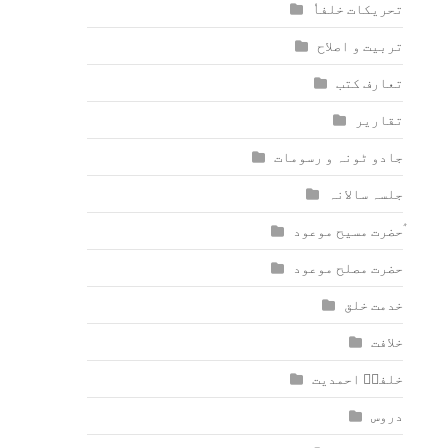
تحریکات خلفاٗ
تربیت و اصلاح
تعارف کتب
تقاریر
جادو ٹونہ و رسومات
جلسہ سالانہ
ٰؑحضرت مسیح موعود
حضرت مصلح موعود
خدمت خلق
خلافت
خلفاؑ احمدیت
دروس