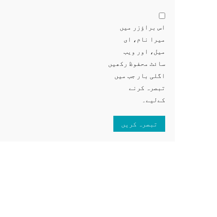
اس براؤزر میں
میرا نام، ای
میل، اور ویب
سائٹ محفوظ رکھیں
اگلی بار جب میں
تبصرہ کرنے
کےلیے۔