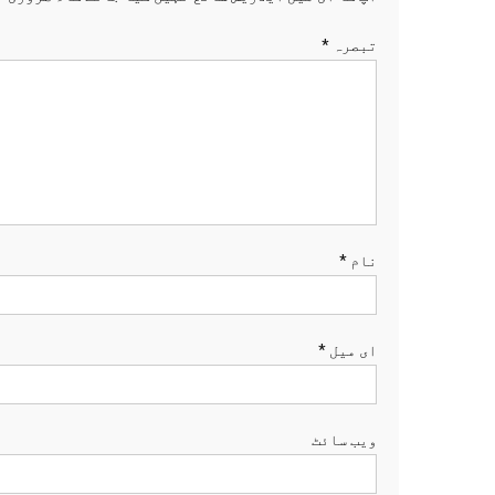
تبصرہ
*
نام
*
ای میل
*
ویب‌ سائٹ