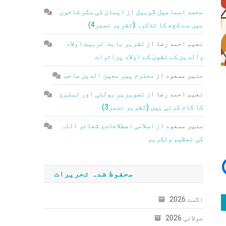
محمد اسماعیل گوہیل
از
ایمان کی ستّر شاخوں
میں سے کچھ کا تذکرہ (تقریر نمبر4)
نعیم احمد رضا
از
تقریر بابت تربیتِ اولاد
والدین کے تقویٰ کے اولاد پراثرات
منیر مسعود
از
محترم پیر معین الدین صاحب
نعیم احمد رضا
از
تصویریں بولتی اور تبلیغ
کا کام کرتی ہیں (تقریر نمبر3)
منیر مسعود
از
اسلامی اصطلاحات، شعائر اللہ
کی تعظیم وتکریم
محفوظ شدہ تحریرات
اگست 2026
جولائی 2026