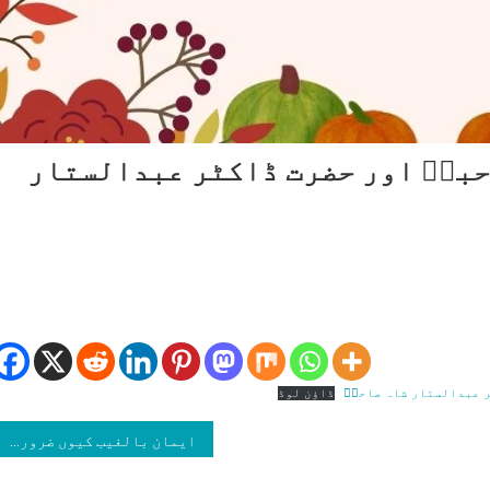
احبہؓ اور حضرت ڈاکٹر عبدالستار
رت
ّدہ
یدۃُ
نساء
ڈاؤن لوڈ
حبہؓ
ر
ایمان بالغیب کیوں ضروری ہے؟
رت
کٹر