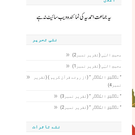
نئی تحریر
محبتِ الہٰی (تقریر نمبر2)
محبتِ الہٰی (تقریر نمبر1)
” مَنۡطِقَ الطَّیۡرِ “ (از روئے قرآن کریم ) (تقریر
نمبر4)
” مَنۡطِقَ الطَّیۡرِ “ (تقریر نمبر3)
” مَنۡطِقَ الطَّیۡرِ “ (تقریر نمبر2)
نئے تاثرات