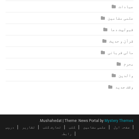
عبادات
علمی مضامین
قبولیت دعا
قرآن و حدیث
مالی قربانی
محرم
والدین
وقف جدید
.
Mushahedat
|
Theme: News Portal by
Mystery Themes
صفحہ اول
علمی مضامین
کتب
تعارف کتب
تقاریر
دروس
رابطہ