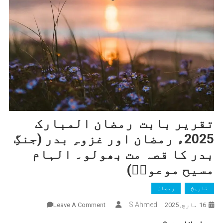
تقریر بابت رمضان المبارک
2025ء رمضان اور غزوہِ بدر (جنگِ
بدر کا قصہ مت بھولو۔ الہام
مسیح موعودؑ)
تاریخ
رمضان
On
S Ahmed
16 مارچ, 2025
Leave A Comment
تقریر