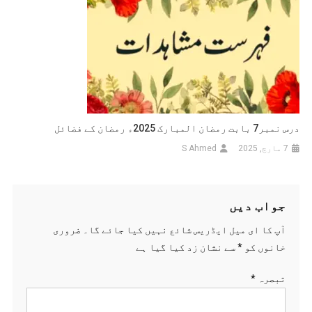
درس نمبر7 بابت رمضان المبارک 2025ء رمضان کے فضائل
7 مارچ, 2025
S Ahmed
جواب دیں
آپ کا ای میل ایڈریس شائع نہیں کیا جائے گا۔
ضروری
خانوں کو
*
سے نشان زد کیا گیا ہے
تبصرہ
*