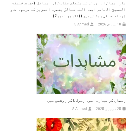
ماہِ رمضان اور روزہ کے متعلق فتاویٰ اور مسائل (حضرت خلیفۃ
المسیح الخامس ایدہ اللہ تعالیٰ بنصرہ العزیز کے فرمودات و
إرشادات کی روشنی میں) (تقریر نمبر2)
18 مارچ, 2026
S Ahmed
رمضان کی تیاری اسوہ رسولؐ کی روشنی میں
25 فروری, 2025
S Ahmed