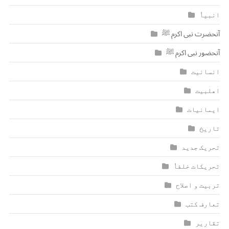
انبیاٗ
آنحضرت نبی اکرم ﷺ
آنحضور نبی اکرم ﷺ
انسانیت
اھلبیت
ایمانیات
تاریخ
تحریک جدید
تحریکات خلفاٗ
تربیت و اصلاح
تعارف کتب
تقاریر