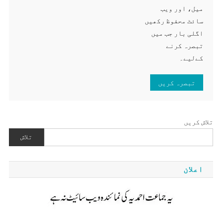
میل، اور ویب
سائٹ محفوظ رکھیں
اگلی بار جب میں
تبصرہ کرنے
کےلیے۔
تلاش کریں
تلاش
اعلان