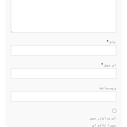
نام
*
ای میل
*
ویب‌ سائٹ
اس براؤزر میں
میرا نام، ای