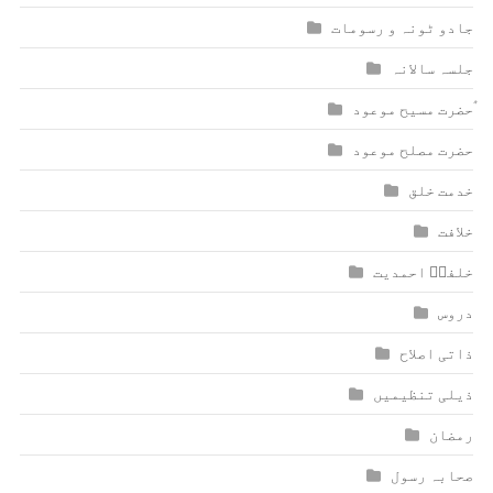
جادو ٹونہ و رسومات
جلسہ سالانہ
ٰؑحضرت مسیح موعود
حضرت مصلح موعود
خدمت خلق
خلافت
خلفاؑ احمدیت
دروس
ذاتی اصلاح
ذیلی تنظیمیں
رمضان
صحابہ رسول