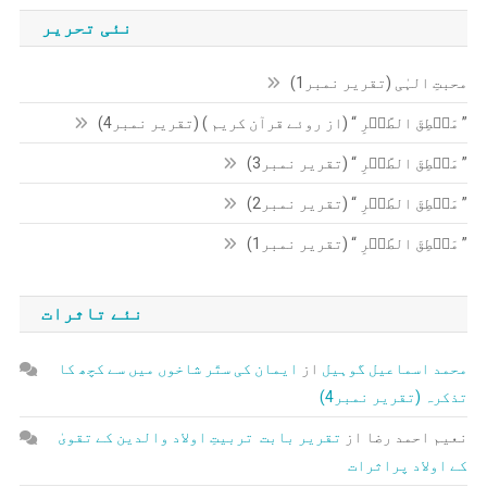
نئی تحریر
محبتِ الہٰی (تقریر نمبر1)
” مَنۡطِقَ الطَّیۡرِ “ (از روئے قرآن کریم ) (تقریر نمبر4)
” مَنۡطِقَ الطَّیۡرِ “ (تقریر نمبر3)
” مَنۡطِقَ الطَّیۡرِ “ (تقریر نمبر2)
” مَنۡطِقَ الطَّیۡرِ “ (تقریر نمبر1)
نئے تاثرات
محمد اسماعیل گوہیل
از
ایمان کی ستّر شاخوں میں سے کچھ کا
تذکرہ (تقریر نمبر4)
نعیم احمد رضا
از
تقریر بابت تربیتِ اولاد والدین کے تقویٰ
کے اولاد پراثرات