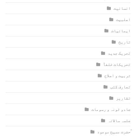
انسانیت
اھلبیت
ایمانیات
تاریخ
تحریک جدید
تحریکات خلفاٗ
تربیت و اصلاح
تعارف کتب
تقاریر
جادو ٹونہ و رسومات
جلسہ سالانہ
ٰؑحضرت مسیح موعود