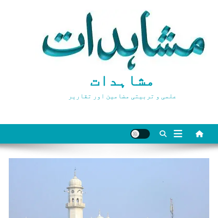
Ski
t
conten
مشاہدات
علمی و تربیتی مضامین اور تقاریر