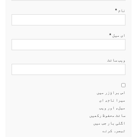
نام
*
ای میل
*
ویب‌ سائٹ
اس براؤزر میں
میرا نام، ای
میل، اور ویب
سائٹ محفوظ رکھیں
اگلی بار جب میں
تبصرہ کرنے