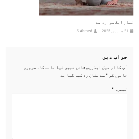
نماز ایک سواری ہے
21 جنوری, 2025
S Ahmed
جواب دیں
آپ کا ای میل ایڈریس شائع نہیں کیا جائے گا۔
ضروری
خانوں کو
*
سے نشان زد کیا گیا ہے
تبصرہ
*