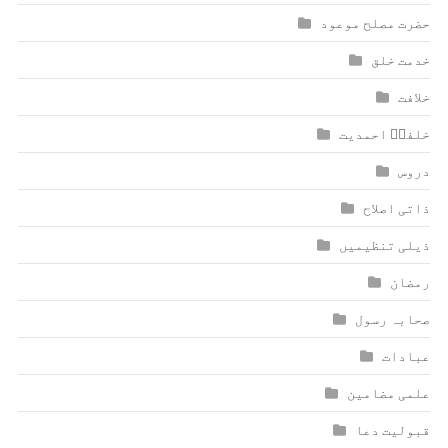
حضرت مصلح موعود
خدمت خلق
خلافت
خلفاؑ احمدیت
دروس
ذاتی اصلاح
ذیلی تنظیمیں
رمضان
صحابہ رسول
عبادات
علمی مضامین
قبولیت دعا