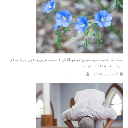
مطالعہ کتب حضرت مسیح موعودؑ کی اہمیت،ضرورت اور برکات از
ارشادات خلفائے کرام
10 جنوری, 2024
ادارہ مشاہدات