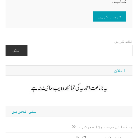
کےلیے۔
تلاش کریں
تلاش
اعلان
نئی تحریر
بدگمانی سب سے بڑا جھوٹ ہے
محبتِ الہٰی (تقریر نمبر2)