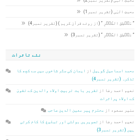
محبتِ الہٰی (تقریر نمبر1)
” مَنۡطِقَ الطَّیۡرِ “ (از روئے قرآن کریم ) (تقریر نمبر4)
” مَنۡطِقَ الطَّیۡرِ “ (تقریر نمبر3)
نئے تاثرات
محمد اسماعیل گوہیل
از
ایمان کی ستّر شاخوں میں سے کچھ کا
تذکرہ (تقریر نمبر4)
نعیم احمد رضا
از
تقریر بابت تربیتِ اولاد والدین کے تقویٰ
کے اولاد پراثرات
منیر مسعود
از
محترم پیر معین الدین صاحب
نعیم احمد رضا
از
تصویریں بولتی اور تبلیغ کا کام کرتی
ہیں (تقریر نمبر3)