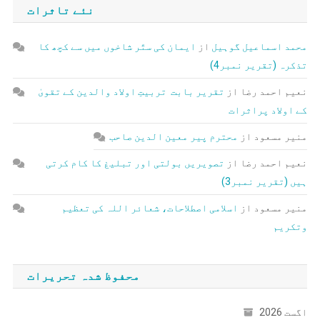
نئے تاثرات
محمد اسماعیل گوہیل
از
ایمان کی ستّر شاخوں میں سے کچھ کا
تذکرہ (تقریر نمبر4)
نعیم احمد رضا
از
تقریر بابت تربیتِ اولاد والدین کے تقویٰ
کے اولاد پراثرات
منیر مسعود
از
محترم پیر معین الدین صاحب
نعیم احمد رضا
از
تصویریں بولتی اور تبلیغ کا کام کرتی
ہیں (تقریر نمبر3)
منیر مسعود
از
اسلامی اصطلاحات، شعائر اللہ کی تعظیم
وتکریم
محفوظ شدہ تحریرات
اگست 2026