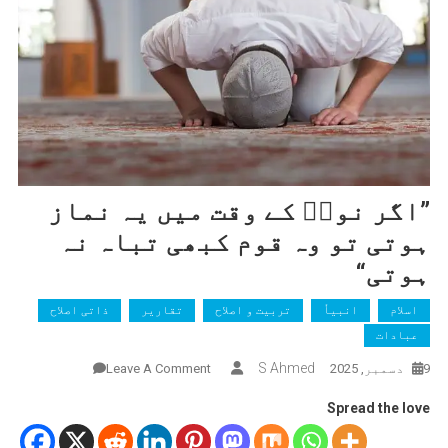
”اگر نوحؑ کے وقت میں یہ نماز
ہوتی تو وہ قوم کبھی تباہ نہ
ہوتی“
اسلام
انبیاٗ
تربیت و اصلاح
تقاریر
ذاتی اصلاح
عبادات
On
S Ahmed
9 دسمبر, 2025
Leave A Comment
”اگر
Spread the love
نوحؑ
کے