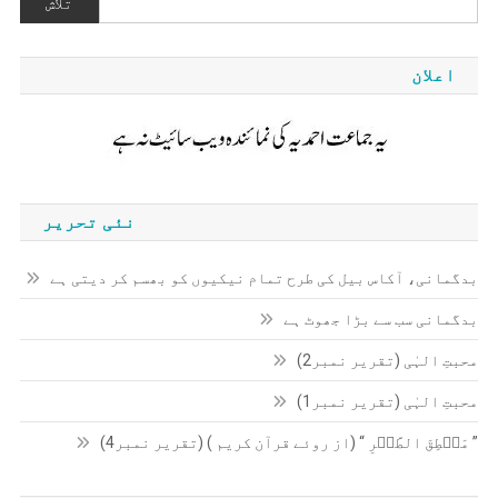
تلاش
اعلان
نئی تحریر
بدگمانی، آکاس بیل کی طرح تمام نیکیوں کو بھسم کر دیتی ہے
بدگمانی سب سے بڑا جھوٹ ہے
محبتِ الہٰی (تقریر نمبر2)
محبتِ الہٰی (تقریر نمبر1)
” مَنۡطِقَ الطَّیۡرِ “ (از روئے قرآن کریم ) (تقریر نمبر4)