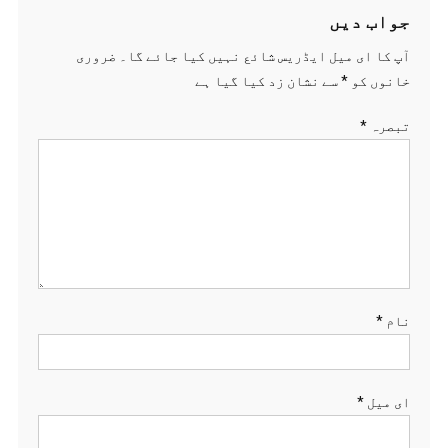
جواب دیں
آپ کا ای میل ایڈریس شائع نہیں کیا جائے گا۔
ضروری
خانوں کو
*
سے نشان زد کیا گیا ہے
تبصرہ
*
نام
*
ای میل
*