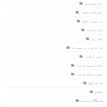
تحریک جدید
تحریکات خلفاٗ
تربیت و اصلاح
تعارف کتب
تقاریر
جادو ٹونہ و رسومات
جلسہ سالانہ
ٰؑحضرت مسیح موعود
حضرت مصلح موعود
خدمت خلق
خلافت
خلفاؑ احمدیت