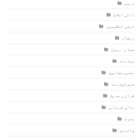
دروس
ذاتی اصلاح
ذیلی تنظیمیں
رمضان
صحابہ رسول
عبادات
علمی مضامین
قبولیت دعا
قرآن و حدیث
مالی قربانی
محرم
والدین