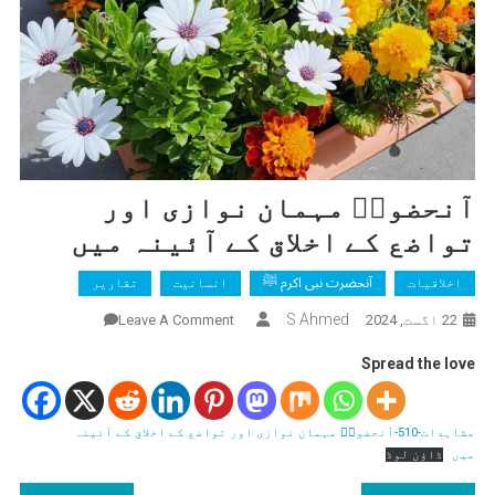
آنحضورؐ مہمان نوازی اور
تواضع کے اخلاق کے آئینہ میں
اخلاقیات
آنحضرت نبی اکرم ﷺ
انسانیت
تقاریر
On
S Ahmed
22 اگست, 2024
Leave A Comment
آنحضورؐ
Spread the love
مہمان
نوازی
اور
مشاہدات-510-آنحضورؐ مہمان نوازی اور تواضع کے اخلاق کے آئینہ
تواضع
میں
ڈاؤن لوڈ
کے