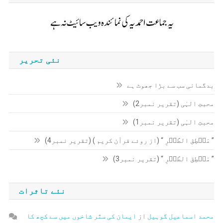
نئی تحریر
بدگمانی سب سے بڑا جھوٹ ہے
محبتِ الہٰی (تقریر نمبر2)
محبتِ الہٰی (تقریر نمبر1)
” مَنۡطِقَ الطَّیۡرِ “ (از روئے قرآن کریم ) (تقریر نمبر4)
” مَنۡطِقَ الطَّیۡرِ “ (تقریر نمبر3)
نئے تاثرات
محمد اسماعیل گوہیل
از
ایمان کی ستّر شاخوں میں سے کچھ کا