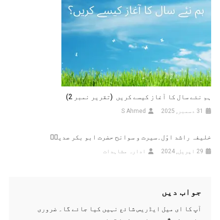
ہم نئے سال کا آغاز کیسے کریں (تقریر نمبر 2)
31 دسمبر, 2025
S Ahmed
خلیفہ راشد اوّل۔سیرت و سوانح حضرت ابو بکر صدیقؓ
29 اپریل, 2024
ادارہ مشاہدات
جواب دیں
آپ کا ای میل ایڈریس شائع نہیں کیا جائے گا۔
ضروری