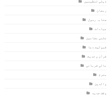
ذیلی تنظیمیں
رمضان
صحابہ رسول
عبادات
علمی مضامین
قبولیت دعا
قرآن و حدیث
مالی قربانی
محرم
والدین
وقف جدید