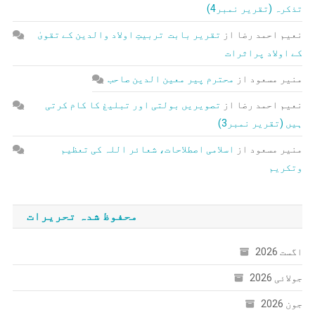
تذکرہ (تقریر نمبر4)
نعیم احمد رضا
از
تقریر بابت تربیتِ اولاد والدین کے تقویٰ
کے اولاد پراثرات
منیر مسعود
از
محترم پیر معین الدین صاحب
نعیم احمد رضا
از
تصویریں بولتی اور تبلیغ کا کام کرتی
ہیں (تقریر نمبر3)
منیر مسعود
از
اسلامی اصطلاحات، شعائر اللہ کی تعظیم
وتکریم
محفوظ شدہ تحریرات
اگست 2026
جولائی 2026
جون 2026