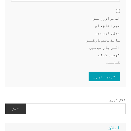
اس براؤزر میں
میرا نام، ای
میل، اور ویب
سائٹ محفوظ رکھیں
اگلی بار جب میں
تبصرہ کرنے
کےلیے۔
تلاش کریں
تلاش
اعلان