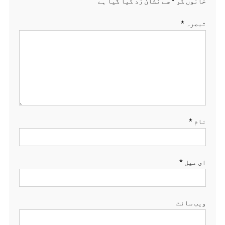
خانوں کو
*
سے نشان زد کیا گیا ہے
تبصرہ
*
نام
*
ای میل
*
ویب‌ سائٹ