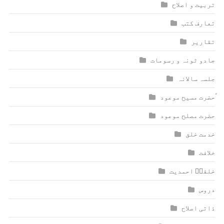
تربیت و اصلاح
تعارف کتب
تقاریر
جادو ٹونہ و رسومات
جلسہ سالانہ
ٰؑحضرت مسیح موعود
حضرت مصلح موعود
خدمت خلق
خلافت
خلفاؑ احمدیت
دروس
ذاتی اصلاح