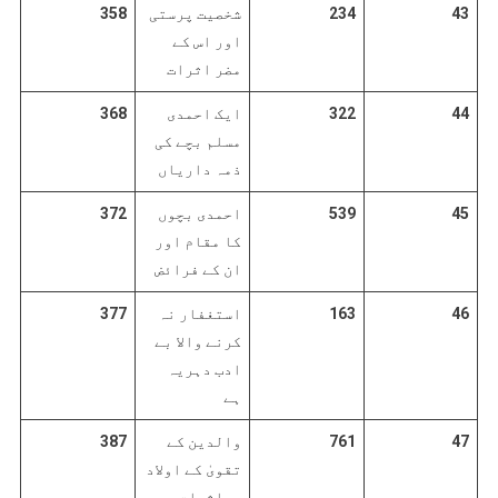
43
234
شخصیت پرستی
358
اور اس کے
مضر اثرات
44
322
ایک احمدی
368
مسلم بچے کی
ذمہ داریاں
45
539
احمدی بچوں
372
کا مقام اور
ان کے فرائض
46
163
استغفار نہ
377
کرنے والا بے
ادب دہریہ
ہے
47
761
والدین کے
387
تقویٰ کے اولاد
پراثرات