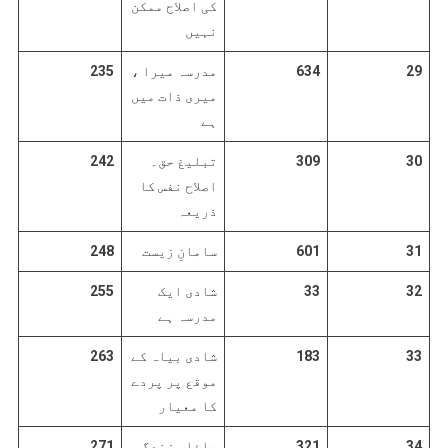
کی اصلاح ممکن
نہیں
29
634
مدرسہ میرا ،
235
میری ذات میں
ہے
30
309
تبلیغ حق۔
242
اصلاح نفس کا
ذریعہ
31
601
سامانِ زیست
248
32
33
شادی ایک
255
مدرسہ ہے
33
183
شادی بیاہ کے
263
موقع پر پردے
کا معیار
34
321
عائلی زندگی
271