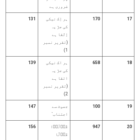
ضروری ہے
17
170
ہر اِک نیکی
131
کی جڑ یہ
اِتّقا ہے
(تقریر نمبر
1)
18
658
ہر اک نیکی
139
کی جڑ یہ
اتقا ہے
(تقریر نمبر
2)
19
100
جھوٹ سے
147
اجتناب`
20
947
قُوۡلُوۡا
156
قَوۡلًا