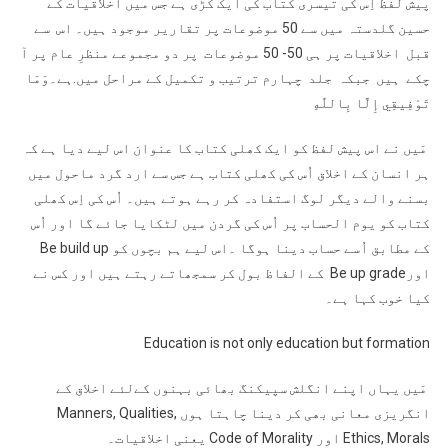
پیش لفظ اِس کی تیسری کتاب کی ایک کڑی ہے جس میں اخلاقیات کے
حسین گلدستہ میں سے 50 موضوعات پر تقاریر موجود ہیں۔ اس سے
قبل اخلاقیات پر ہی 50- 50 موضوعات پر دو مجموعے منظرِ عام پر آ
چکے ہیں جبکہ جلد چہارم ترتیب و تکمیل کے مراحل میں.ہے۔وَمَا
تَوْفِيقِي إِلَّا بِاللّٰهِ
مَیں نے اس پیش لفظ کو ایک کھلی کتاب کا عنوان اس لیے دیا ہے کہ
ہر انسان کے اخلاق اُس کی کھلی کتاب ہے جس سے ارد گرد ماحول میں
بسنے والے دیگر لوگ استفادہ کر رہے ہوتے ہیں۔ اُس کی اِس کھلی
کتاب کو یوم الحساب پر اُس کی گردن میں لٹکایا جائے گا اور اُس
کے مطابق اُسے حساب دینا ہوگا ۔اس لیے ہم بچوں کو Be build up
اورBe up grade کے الفاظ بول کر سمجھاتے رہتے ہیں اور کس نے
کیا خوب کہا ہے۔
Education is not only education but formation
مَیں یہاں اپنے انگلش سپیکنگ بھائی بہنوں کےلئے اخلاق کے
انگریزی معانی بھی کر دینا چاہتا ہوں Manners, Qualities,
Ethics, Morals اور Code of Morality یعنی اخلاقیات۔