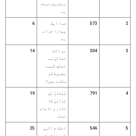
بہترین دوست
ہے
2
573
خدا ایک
6
پیارا خزانہ
ہے
3
304
ہم اللہ
14
تعالیٰ سے
تعلق کیسے
مضبوط کر
سکتے ہیں؟
4
791
سُبْحَانَ مَنْ
19
یَّرَانِیْ کا
نادر و نایاب
نسخہ
5
546
احکامِ الٰہی
25
کی حفاظت کرو