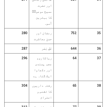
اور حضرت
مسیح موعودؑ
کا بہترین
اُسوہ
35
752
رمضان اور
280
حسنِ معاشرت
36
644
غَضِّ بَصَر
287
37
64
ریاکاری،
296
عجب پسندی
اور دکھاوا
ایک گناہ ہے
38
65
رشتہ داریوں
304
کا تقدس و
احترام
39
77
نوجوانوں کو
312