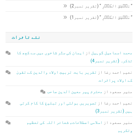
” مَنۡطِقَ الطَّیۡرِ “ (تقریر نمبر2)
” مَنۡطِقَ الطَّیۡرِ “ (تقریر نمبر1)
نئے تاثرات
محمد اسماعیل گوہیل
از
ایمان کی ستّر شاخوں میں سے کچھ کا
تذکرہ (تقریر نمبر4)
نعیم احمد رضا
از
تقریر بابت تربیتِ اولاد والدین کے تقویٰ
کے اولاد پراثرات
منیر مسعود
از
محترم پیر معین الدین صاحب
نعیم احمد رضا
از
تصویریں بولتی اور تبلیغ کا کام کرتی
ہیں (تقریر نمبر3)
منیر مسعود
از
اسلامی اصطلاحات، شعائر اللہ کی تعظیم
وتکریم