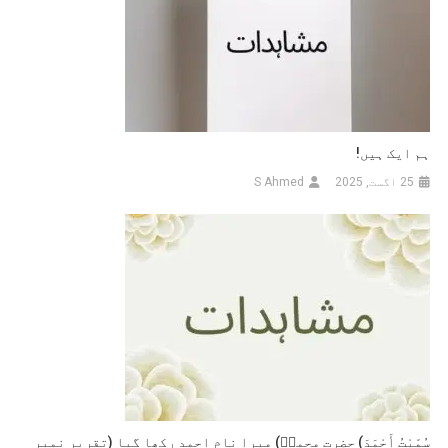
ہم ایک ہیں!
25 اگست, 2025
S Ahmed
سُمِّيْتُ أَحْمَدَ) حضرت محمدؐ) میرا نام احمد رکھا گیا (تقریر نمبر