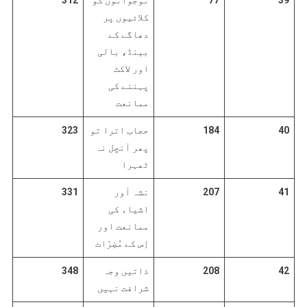
کلائیوں پر
دھاگے کے
بینڈ، بالی
اور لاکٹ
پہننے کی
ممانعت
40
184
حجاب اترا تو
323
پھر آنچل نہ
ٹھہرا
41
207
نشہ آور
331
اشیاء کی
ممانعت اور
اِس کے مُضِرّات
42
208
ذاتیں وجہ
348
شرافت نہیں