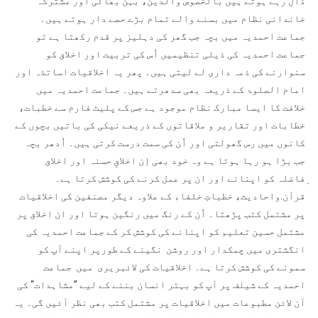
ڈال رہے ہوتے ہیں بالخصوص والدین، بہن بھائی اور مشترکہ
خاندانی نظام میں بسنے والے تمام بڑے حصے دار ہوتے ہیں۔
جماعت احمدیہ میں بچہ جب گھر کی دہلیز پر قدم رکھتا ہے تو
جماعت احمدیہ کی ذیلی تنظیمیں اُس کی تربیت اور اخلاق کو
سنوارنے کی ذمہ داری لے لیتی ہیں۔ پھر یہ اخلاقیات اساتذہ اور
امام الصلوۃ کے ذریعہ بھی سدھرتے ہیں۔ جماعت احمدیہ میں
خلافت کا ایسا مبارک نظام موجود ہے جس کے پلیٹ فارم سے خطبات،
خطابات اور تقاریر و ملاقاتوں کے ذریعے نیکی کی باتیں بچوں کے
کانوں میں رس گھولتی اور اُن کی سمت درست کرتی ہیں۔ اُدھر بچہ
جب بڑا ہو رہا ہوتا ہے وہ خود بھی اِن اخلاقِ حسنہ اور اخلاق
ِفاضلہ کو اپنانے اور ان پر عمل کرنے کی کوشش کرتا ہے۔
قرآن.واحادیث، خطباتِ خلفاء کے علاوہ دیگر مصنفین کی اخلاقیات
پر مشتمل کتب پڑھتا۔ اُن کے رنگ میں رنگین ہوتا اور ان اخلاق پر
مشتمل حسین تعلیم کو اپنانے کی کوشش کر کے جماعت احمدیہ کی
انگشتری میں چمکدار اور روشن نگینے کے طورپر اپنے آپ کو
سمونے کی کوشش کرتا ہے۔ اخلاقیات کی لائبریری میں جماعت
احمدیہ کے شیلف پر آپ کو بہتر انسان بننے کے لیے ”مشاہدات“ کی
آن لائن مطبوعات میں اخلاقیات پر مشتمل کتب بھی نظر آئیں گی۔ یہ