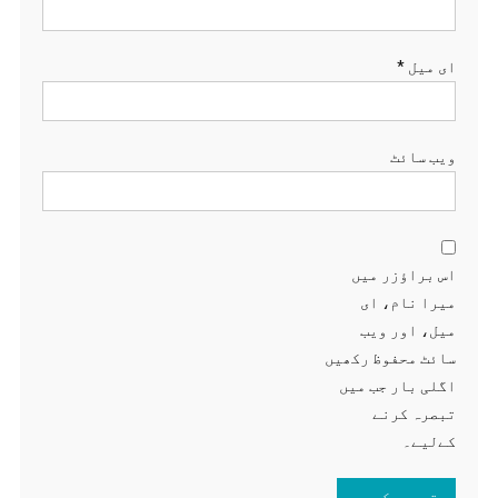
ای میل
*
ویب‌ سائٹ
اس براؤزر میں
میرا نام، ای
میل، اور ویب
سائٹ محفوظ رکھیں
اگلی بار جب میں
تبصرہ کرنے
کےلیے۔