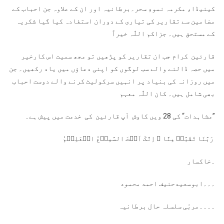
کینیڈا، مکرمہ نمودِ سحر۔برطانیہ اور ان کے علاوہ جن احباب کے
مضامین سے تقاریر کی تیاری کے دوران استفادہ کیا گیا شکریہ
کے مستحق ہیں۔ جزاکم اللّٰہ خیراً
قارئین کرام جب ان تقاریر کو پڑھیں تو مجھ سمیت اس کارخیر
میں حصہ ڈالنے والے سب لوگوں کو اپنی دعاؤں میں یاد رکھیں۔ جن
میں روزانہ کی بنیاد پر انہیں سرکولیٹ کرنے والے دوست احباب
بھی شامل ہیں۔ کان اللّٰہ معہم
”مشاہدات“ کی 28 ویں کاوش آپ قارئین کی خدمت میں پیش ہے۔
رَبَّنَا تَقَبَّلۡ مِنَّا ؕ اِنَّکَ اَنۡتَ السَّمِیۡعُ الۡعَلِیۡمُ
۔خاکسار
۔۔۔ابوسعیدحنیف احمد
محمود
۔۔۔۔مربّی سلسلہ حال برطانیہ