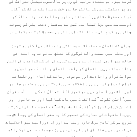
کرتے ہیں۔ ہم متعدد مرتبہ ٹی وی پر بالخصوص نیشنل جغرافک ٹی
وی پر دیکھتے ہیں کہ پالتو جانور خطرے سے اپنے مالک کو آگاہ
کر کے محفوظ مقام پر لے جاتا ہے اور بسا اوقات اپنے مالک کو
ڈوبنے سے بھی بچا لیتا ہے۔ مَیں نے بے شمار دفعہ بلی کو چھوٹے
جانوروں کو پانی سے نکالتے اور انہیں محفوظ کرتے دیکھا ہے۔
جہاں تک انسان سے متعلقہ سوسائٹی یا معاشرے یا کلبز، ٹیمز
اور محلہ میں بسنے والے لوگوں کا تعلق ہے تو جب وہ ابتدائی
حالت میں ابھی نمودار ہو رہی ہوتی ہے تو اس کے قواعد و قوانین
بنائے جاتے ہیں۔ انسان کو باخدا انسان بنانے کے جو اصول و
ضوابط قرآن و احادیث اور موجودہ زمانے کے امام اور خلفائے
کرام نے وضع کیے ہیں وہ اخلاقیات ہی کہلاتے ہیں۔ بےشعور جانور
اور باشعور انسان میں جو تمیز اللہ تعالیٰ نے کی ہے۔ اُسے قرآن
میں” اَحْسَنِ تَقْوِیْم“ کے الفاظ میں یاد کیا گیا اور ہم جانور اور
انسان کی اس تمیز کو ”اشرفُ المخلوقات“ کے لفظ سے نمایاں کرتے
ہیں۔اخلاقیات کی عمارت کی تعمیر کا یہ سفر انسان کی پیدائش سے
شروع ہو کر تادمِ مرگ جاری رہتا ہے اور اِس دورانیے میں اخلاقیات
کی تعمیر میں خاندان اور فیملی میں بڑے چھوٹے سبھی لوگ ہاتھ