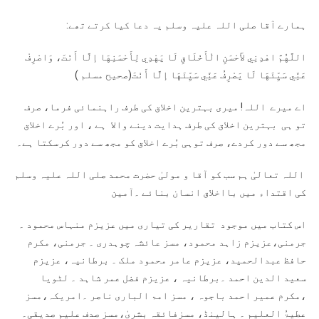
ہمارے آقا صلی اللہ علیہ وسلم یہ دعا کیا کرتے تھے:
اللَّهُمَّ اهْدِنِي لأَحْسَنِ الْأَخْلَاقِ لَا يَهْدِي لِأَحْسَنِهَا إلَّا أَنْتَ، وَاصْرِفْ
عَنِّي سَيِّئَهَا لَا يَصْرِفُ عَنِّي سَيِّئَهَا إلَّا أَنْتَ(صحیح مسلم )
اے میرے اللہ! میری بہترین اخلاق کی طرف راہنمائی فرما، صرف
تو ہی بہترین اخلاق کی طرف ہدایت دینے والا ہے ، اور بُرے اخلاق
مجھ سے دور کردے، صرف توہی بُرے اخلاق کو مجھ سے دور کرسکتا ہے۔
اللہ تعالیٰ ہم سب کو آقا و مولیٰ حضرت محمد صلی اللہ علیہ وسلم
کی اقتداء میں بااخلاق انسان بنائے ۔آمین
اس کتاب میں موجود تقاریر کی تیاری میں عزیزم منہاس محمود ۔
جرمنی،عزیزم زاہد محمود، مسز عائشہ چوہدری ۔ جرمنی، مکرم
حافظ عبدالحمید، عزیزم عامر محمود ملک ۔ برطانیہ، عزیزم
سعید الدین احمد ۔برطانیہ ، عزیزم فضل عمر شاہد ۔ لٹویا
،مکرم عمیر احمد باجوہ ، مسز امۃ الباری ناصر ۔امریکہ،مسز
عطیۃُ العلیم ۔ ہالینڈ، مسزفائقہ بشریٰ،مسز صدف علیم صدیقی۔