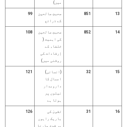
میں)
13
851
صحبتِ صالحین
99
کے ذرائع
14
852
صحبتِ صالحین
108
کی اہمیت (
خلفاء کے
اِرشادات کی
روشنی میں)
15
32
(انسانی)
121
اعمال کا
دارومدار
نیتوں پر
ہوتا ہے
16
31
تقویٰ کی
126
باریک راہوں
پر قدم مارنا