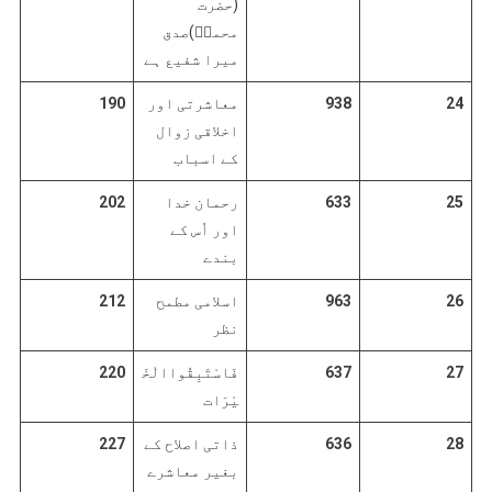
(حضرت
محمدؐ)صدق
میرا شفیع ہے
24
938
معاشرتی اور
190
اخلاقی زوال
کے اسباب
25
633
رحمان خدا
202
اور اُس کے
بندے
26
963
اسلامی مطمح
212
نظر
27
637
فَاسْتَبِقُواالْخَ
220
یْرَات
28
636
ذاتی اصلاح کے
227
بغیر معاشرے