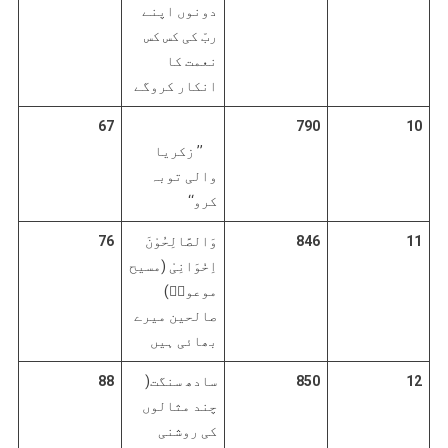
دونوں اپنے
ربّ کی کس کس
نعمت کا
انکار کروگے
67
790
10
’’ زکریا
والی توبہ
کرو‘‘
11
846
وَالصَّالِحُوْنَ
76
اِخْوَانِیْ (مسیح
موعودؑ)
صالحین میرے
بھائی ہیں
12
850
سادھ سنگت(
88
چند مثالوں
کی روشنی