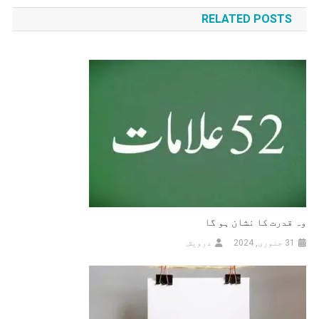
کی
RELATED POSTS
نیویگیشن
وہ قدرت کا نشان ہو گا
31 جنوری, 2024
درویش