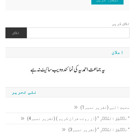
تلاش کریں
تلاش
اعلان
نئی تحریر
محبتِ الہٰی (تقریر نمبر1)
” مَنۡطِقَ الطَّیۡرِ “ (از روئے قرآن کریم ) (تقریر نمبر4)
” مَنۡطِقَ الطَّیۡرِ “ (تقریر نمبر3)