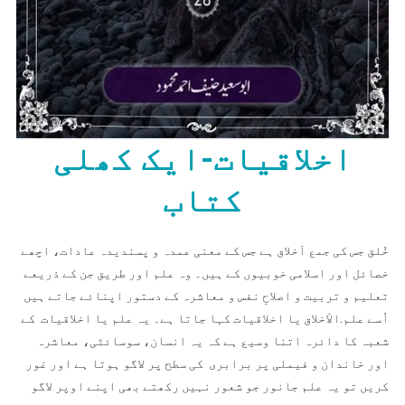
اخلاقیات-ایک کھلی
کتاب
خُلق جس کی جمع اَخلاق ہے جس کے معنی عمدہ و پسندیدہ عادات، اچھے
خصائل اور اسلامی خوبیوں کے ہیں۔ وہ علم اور طریق جن کے ذریعے
تعلیم و تربیت و اصلاحِ نفس و معاشرہ کے دستور اپنائے جاتے ہیں
اُسے علم.الاَخلاق یا اخلاقیات کہا جاتا ہے۔ یہ علم یا اخلاقیات کے
شعبہ کا دائرہ اتنا وسیع ہے کہ یہ انسان، سوسائٹی، معاشرہ
اور خاندان و فیملی پر برابری کی سطح پر لاگو ہوتا ہے اور غور
کریں تو یہ علم جانور جو شعور نہیں رکھتے بھی اپنے اوپر لاگو