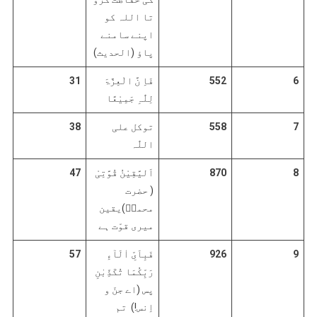
تا اللہ کو
اپنے سامنے
پاؤ (الحدیث)
6
552
فَاِ نَّ الْعِزَّۃَ
31
لِلّٰہِ جَمِیْعًا
7
558
توکل علی
38
اللّٰہ
8
870
اَلیَّقِیْنُ قُوَّتِیْ
47
( حضرت
محمدؐ)یقین
میری قوّت ہے
9
926
فَبِاَیِّ اٰلَآءِ
57
رَبِّکُمَا تُکَذِّبٰنِ
پس (اے جنّ و
اِنس!) تم