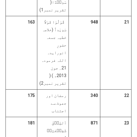
سَدِیۡدًا(
تقریر نمبر1)
21
948
قُوْلُوْا قَوْلاً
163
سَدِیْداً (خلاصہ
خطبہ جمعہ
حضورِ
انورایدہ
اللہ فرمودہ
21؍ جون
2013ء ) (
تقریر نمبر2)
22
340
رمضان اور
175
جھوٹ سے
اجتناب
23
871
اَلصِّدۡقُ
181
شَفِیۡعَتِیۡ