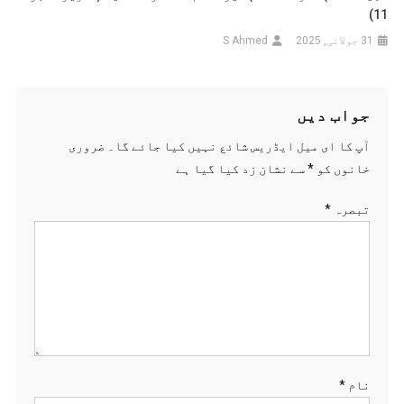
11)
31 جولائی, 2025
S Ahmed
جواب دیں
آپ کا ای میل ایڈریس شائع نہیں کیا جائے گا۔
ضروری
خانوں کو
*
سے نشان زد کیا گیا ہے
تبصرہ
*
نام
*