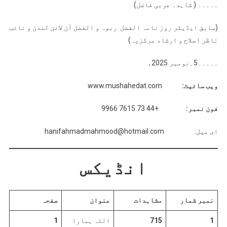
۔۔۔۔۔ ( شاہد۔ عربی فاضل)
(سابق ایڈیٹر روز نامہ الفضل ربوہ و الفضل آن لائن لندن و نائب
ناظر اصلاح و ارشاد مرکزیہ)
۔۔۔۔۔5؍نومبر 2025ء
ویب سائیٹ:
www.mushahedat.com
فون نمبر:
+44 73 7615 9966
ای میل: hanifahmadmahmood@hotmail.com
انڈیکس
نمبر شمار
مشاہدات
عنوان
صفحہ
1
715
اللہ ہمارا
1