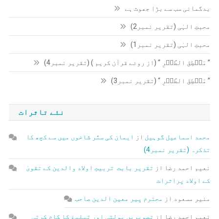
بدگمانی سب سے بڑا جھوٹ ہے
محبتِ الہٰی (تقریر نمبر2)
محبتِ الہٰی (تقریر نمبر1)
” مَنۡطِقَ الطَّیۡرِ “ (از روئے قرآن کریم ) (تقریر نمبر4)
” مَنۡطِقَ الطَّیۡرِ “ (تقریر نمبر3)
نئے تاثرات
محمد اسماعیل گوہیل
از
ایمان کی ستّر شاخوں میں سے کچھ کا
تذکرہ (تقریر نمبر4)
نعیم احمد رضا
از
تقریر بابت تربیتِ اولاد والدین کے تقویٰ
کے اولاد پراثرات
منیر مسعود
از
محترم پیر معین الدین صاحب
نعیم احمد رضا
از
تصویریں بولتی اور تبلیغ کا کام کرتی