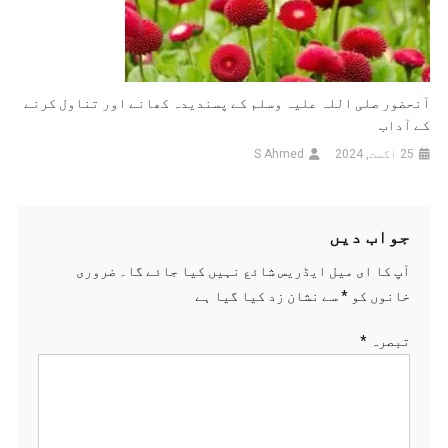
آنحضور صلی اللہ علیہ وسلم کے پسندیدہ کھانے اور تناول کرنے
کے آداب
25 اگست, 2024
S Ahmed
جواب دیں
آپ کا ای میل ایڈریس شائع نہیں کیا جائے گا۔
ضروری
خانوں کو
*
سے نشان زد کیا گیا ہے
تبصرہ
*