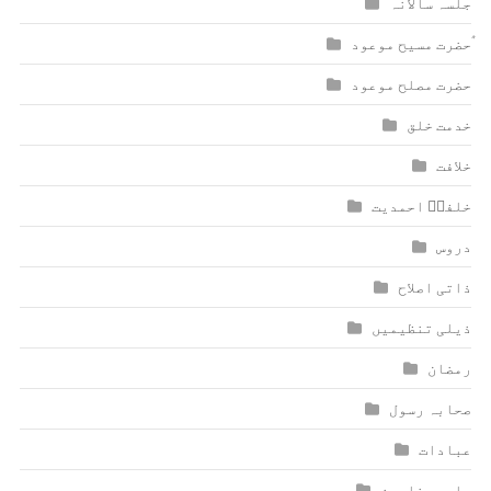
جلسہ سالانہ
ٰؑحضرت مسیح موعود
حضرت مصلح موعود
خدمت خلق
خلافت
خلفاؑ احمدیت
دروس
ذاتی اصلاح
ذیلی تنظیمیں
رمضان
صحابہ رسول
عبادات
علمی مضامین