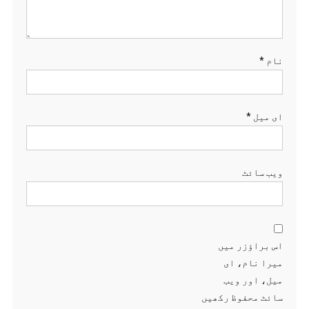
نام
*
ای میل
*
ویب‌ سائٹ
اس براؤزر میں
میرا نام، ای
میل، اور ویب
سائٹ محفوظ رکھیں