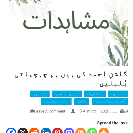
گلشنِ احمد کی ہیں ہم چہچہاتی
بُلبلیں
احمدیت
اخلاقیات
تربیت و اصلاح
تقاریر
ٰؑحضرت مسیح موعود
خلافت
ذیلی تنظیمیں
On
S Ahmed
29 جون, 2026
Leave A Comment
گلشنِ
Spread the love
احمد
کی