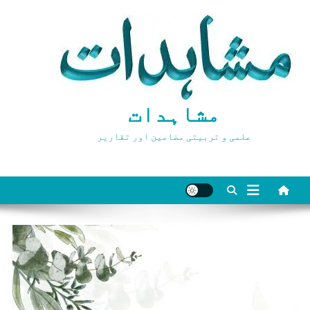
Ski
t
conten
مشاہدات
علمی و تربیتی مضامین اور تقاریر