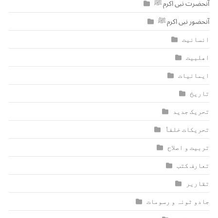
آنحضرت نبی اکرم ﷺ
آنحضور نبی اکرم ﷺ
انسانیت
اھلبیت
ایمانیات
تاریخ
تحریک جدید
تحریکات خلفاٗ
تربیت و اصلاح
تعارف کتب
تقاریر
جادو ٹونہ و رسومات