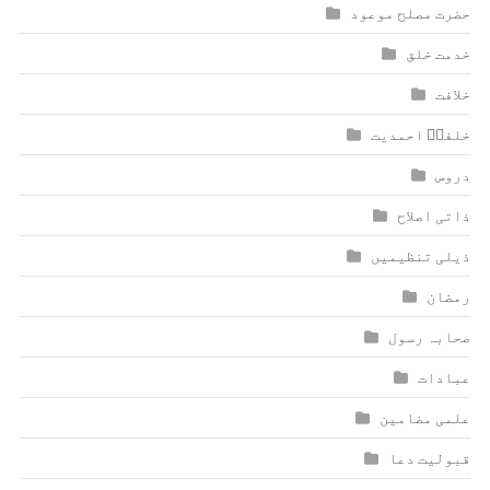
حضرت مصلح موعود
خدمت خلق
خلافت
خلفاؑ احمدیت
دروس
ذاتی اصلاح
ذیلی تنظیمیں
رمضان
صحابہ رسول
عبادات
علمی مضامین
قبولیت دعا