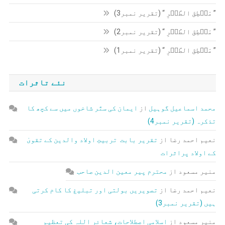
” مَنۡطِقَ الطَّیۡرِ “ (تقریر نمبر3)
” مَنۡطِقَ الطَّیۡرِ “ (تقریر نمبر2)
” مَنۡطِقَ الطَّیۡرِ “ (تقریر نمبر1)
نئے تاثرات
محمد اسماعیل گوہیل
از
ایمان کی ستّر شاخوں میں سے کچھ کا
تذکرہ (تقریر نمبر4)
نعیم احمد رضا
از
تقریر بابت تربیتِ اولاد والدین کے تقویٰ
کے اولاد پراثرات
منیر مسعود
از
محترم پیر معین الدین صاحب
نعیم احمد رضا
از
تصویریں بولتی اور تبلیغ کا کام کرتی
ہیں (تقریر نمبر3)
منیر مسعود
از
اسلامی اصطلاحات، شعائر اللہ کی تعظیم