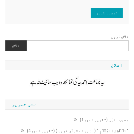
تلاش کریں
تلاش
اعلان
نئی تحریر
محبتِ الہٰی (تقریر نمبر1)
” مَنۡطِقَ الطَّیۡرِ “ (از روئے قرآن کریم ) (تقریر نمبر4)