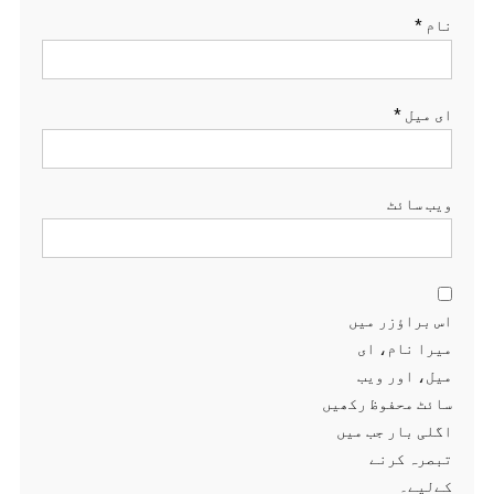
نام
*
ای میل
*
ویب‌ سائٹ
اس براؤزر میں
میرا نام، ای
میل، اور ویب
سائٹ محفوظ رکھیں
اگلی بار جب میں
تبصرہ کرنے
کےلیے۔