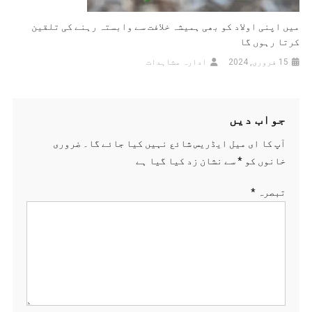
میں اپنی اولاد کو بھی ہمیشہ خلافت سے وابستہ رہنے کی تلقین
کرتا رہوں گا
15 فروری, 2024
ادارہ مشاہدات
جواب دیں
آپ کا ای میل ایڈریس شائع نہیں کیا جائے گا۔
ضروری
خانوں کو
*
سے نشان زد کیا گیا ہے
تبصرہ
*