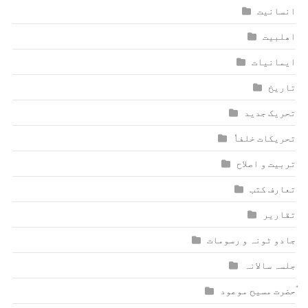
انسانیت
اھلبیت
ایمانیات
تاریخ
تحریک جدید
تحریکات خلفاٗ
تربیت و اصلاح
تعارف کتب
تقاریر
جادو ٹونہ و رسومات
جلسہ سالانہ
ٰؑحضرت مسیح موعود