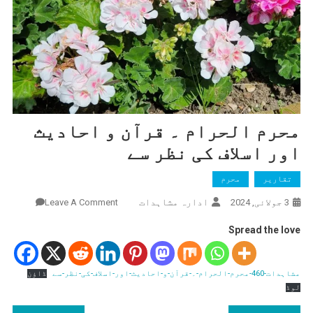
محرم الحرام ۔ قرآن و احادیث
اور اسلاف کی نظر سے
تقاریر
محرم
ادارہ مشاہدات
On
3 جولائی, 2024
Leave A Comment
محرم
Spread the love
الحرام
۔
قرآن
مشاہدات-460-محرم-الحرام-۔-قرآن-و-احادیث-اور-اسلاف-کی-نظر-سے
ڈاؤن
و
لوڈ
احادیث