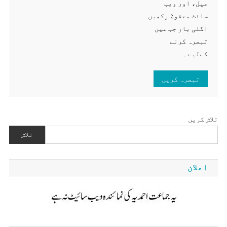
میل، اور ویب
سائٹ محفوظ رکھیں
اگلی بار جب میں
تبصرہ کرنے
کےلیے۔
تلاش کریں
تلاش
اعلان