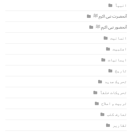
انبیاٗ
آنحضرت نبی اکرم ﷺ
آنحضور نبی اکرم ﷺ
انسانیت
اھلبیت
ایمانیات
تاریخ
تحریک جدید
تحریکات خلفاٗ
تربیت و اصلاح
تعارف کتب
تقاریر