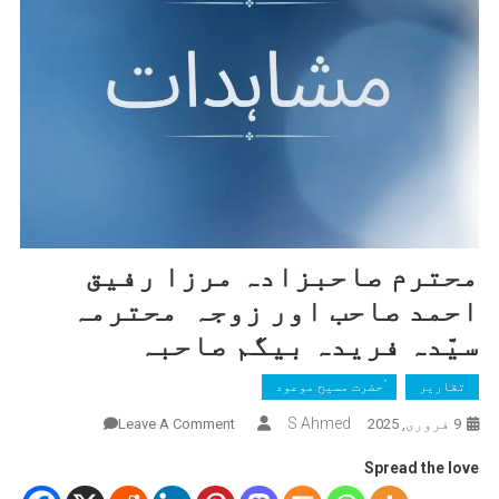
محترم صاحبزادہ مرزا رفیق
احمد صاحب اور زوجہ محترمہ
سیّدہ فریدہ بیگم صاحبہ
تقاریر
ٰؑحضرت مسیح موعود
On
S Ahmed
9 فروری, 2025
Leave A Comment
محترم
Spread the love
صاحبزادہ