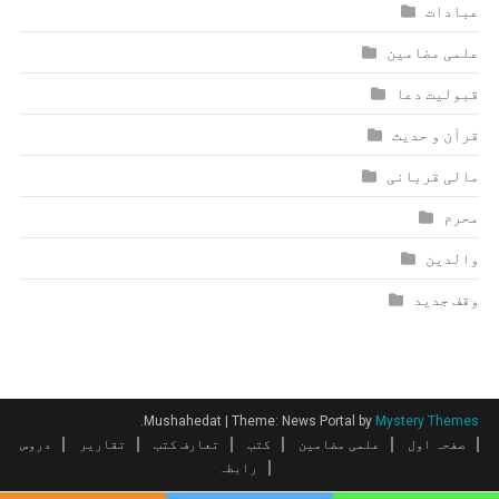
عبادات
علمی مضامین
قبولیت دعا
قرآن و حدیث
مالی قربانی
محرم
والدین
وقف جدید
.
Mushahedat
|
Theme: News Portal by
Mystery Themes
صفحہ اول
علمی مضامین
کتب
تعارف کتب
تقاریر
دروس
رابطہ