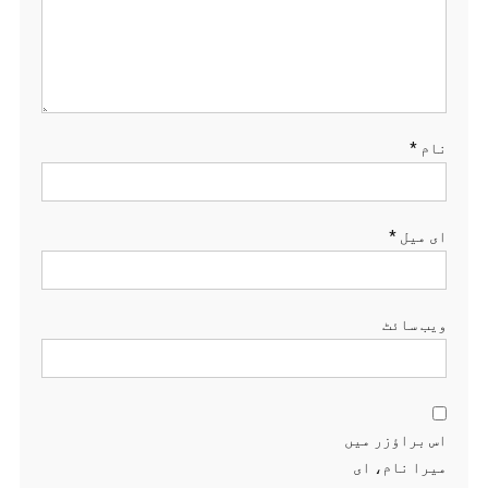
نام
*
ای میل
*
ویب‌ سائٹ
اس براؤزر میں
میرا نام، ای