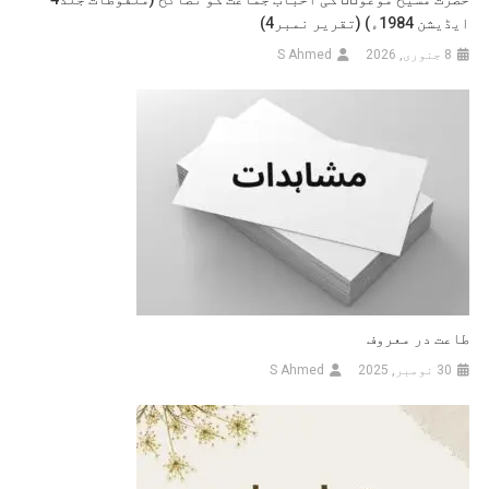
ایڈیشن 1984ء) (تقریر نمبر4)
8 جنوری, 2026
S Ahmed
طاعت در معروف
30 نومبر, 2025
S Ahmed