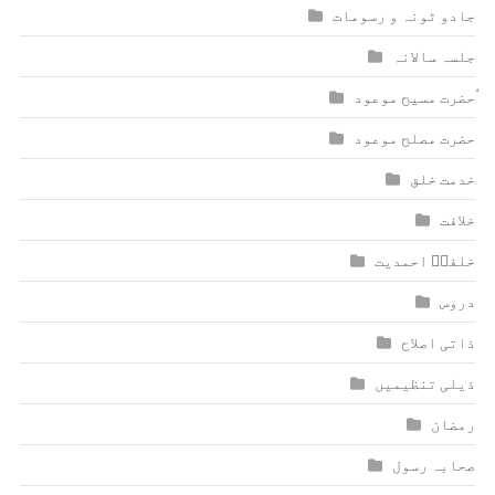
جادو ٹونہ و رسومات
جلسہ سالانہ
ٰؑحضرت مسیح موعود
حضرت مصلح موعود
خدمت خلق
خلافت
خلفاؑ احمدیت
دروس
ذاتی اصلاح
ذیلی تنظیمیں
رمضان
صحابہ رسول