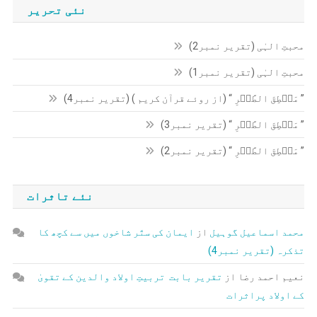
نئی تحریر
محبتِ الہٰی (تقریر نمبر2)
محبتِ الہٰی (تقریر نمبر1)
” مَنۡطِقَ الطَّیۡرِ “ (از روئے قرآن کریم ) (تقریر نمبر4)
” مَنۡطِقَ الطَّیۡرِ “ (تقریر نمبر3)
” مَنۡطِقَ الطَّیۡرِ “ (تقریر نمبر2)
نئے تاثرات
محمد اسماعیل گوہیل
از
ایمان کی ستّر شاخوں میں سے کچھ کا
تذکرہ (تقریر نمبر4)
نعیم احمد رضا
از
تقریر بابت تربیتِ اولاد والدین کے تقویٰ
کے اولاد پراثرات