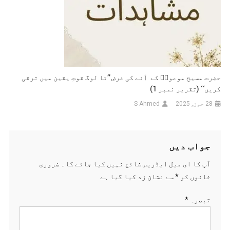
حضرت مسیح موعودؑ کے آنے کی غرض ’’تا لوگ قوتِ یقین میں ترقی
کریں‘‘ (تقریر نمبر 1)
28 جون, 2025
S Ahmed
جواب دیں
آپ کا ای میل ایڈریس شائع نہیں کیا جائے گا۔
ضروری
خانوں کو
*
سے نشان زد کیا گیا ہے
تبصرہ
*