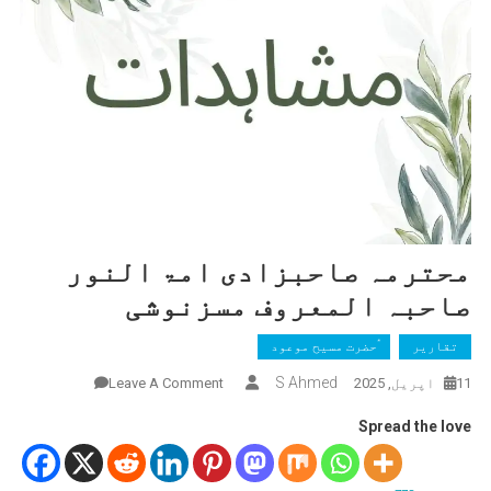
محترمہ صاحبزادی امۃ النور
صاحبہ المعروف مسزنوشی
تقاریر
ٰؑحضرت مسیح موعود
On
S Ahmed
11 اپریل, 2025
Leave A Comment
محترمہ
Spread the love
صاحبزادی
امۃ
النور