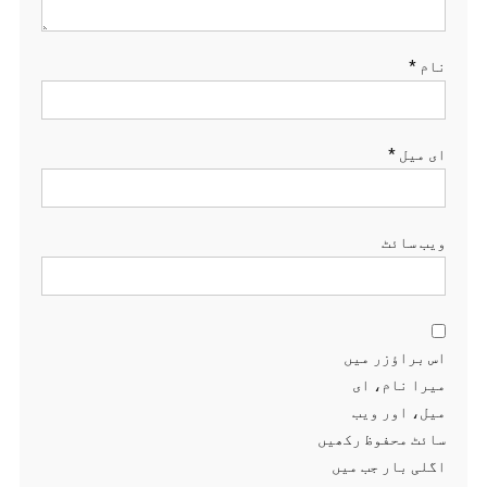
نام
*
ای میل
*
ویب‌ سائٹ
اس براؤزر میں
میرا نام، ای
میل، اور ویب
سائٹ محفوظ رکھیں
اگلی بار جب میں