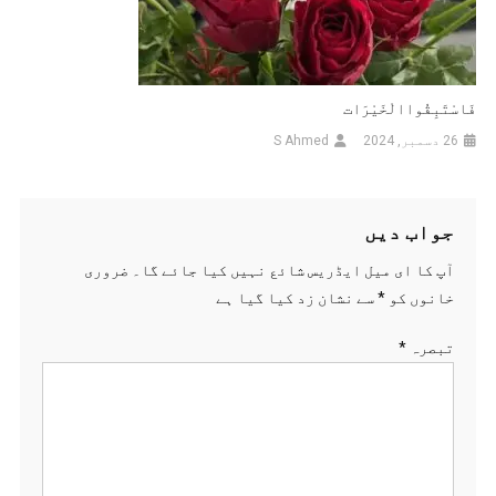
فَاسْتَبِقُواالْخَیْرَات
26 دسمبر, 2024
S Ahmed
جواب دیں
آپ کا ای میل ایڈریس شائع نہیں کیا جائے گا۔
ضروری
خانوں کو
*
سے نشان زد کیا گیا ہے
تبصرہ
*