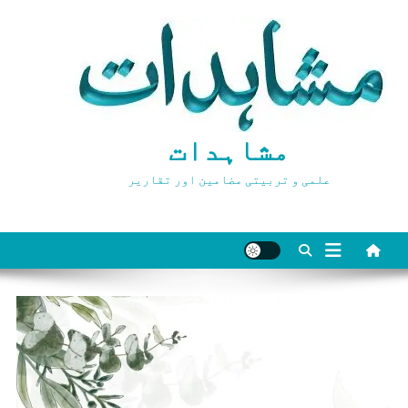
Ski
t
conten
مشاہدات
علمی و تربیتی مضامین اور تقاریر