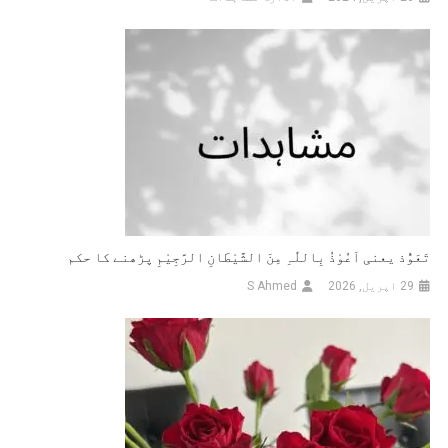
تَعَوُّذ یعنی اَعُوْذُ بِاللّٰہِ مِنَ الشَّیْطَانِ الرَّجِیْمِ پڑھنے کا حکم
29 اپریل, 2026
S Ahmed