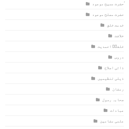
ٰؑحضرت مسیح موعود
حضرت مصلح موعود
خدمت خلق
خلافت
خلفاؑ احمدیت
دروس
ذاتی اصلاح
ذیلی تنظیمیں
رمضان
صحابہ رسول
عبادات
علمی مضامین