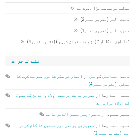
بدگمانی سب سے بڑا جھوٹ ہے
محبتِ الہٰی (تقریر نمبر2)
محبتِ الہٰی (تقریر نمبر1)
” مَنۡطِقَ الطَّیۡرِ “ (از روئے قرآن کریم ) (تقریر نمبر4)
نئے تاثرات
محمد اسماعیل گوہیل
از
ایمان کی ستّر شاخوں میں سے کچھ کا
تذکرہ (تقریر نمبر4)
نعیم احمد رضا
از
تقریر بابت تربیتِ اولاد والدین کے تقویٰ
کے اولاد پراثرات
منیر مسعود
از
محترم پیر معین الدین صاحب
نعیم احمد رضا
از
تصویریں بولتی اور تبلیغ کا کام کرتی
ہیں (تقریر نمبر3)