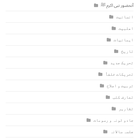
آنحضور نبی اکرم ﷺ
انسانیت
اھلبیت
ایمانیات
تاریخ
تحریک جدید
تحریکات خلفاٗ
تربیت و اصلاح
تعارف کتب
تقاریر
جادو ٹونہ و رسومات
جلسہ سالانہ