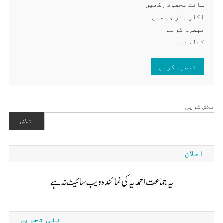
سائٹ محفوظ رکھیں
اگلی بار جب میں
تبصرہ کرنے
کےلیے۔
تلاش کریں
تلاش
اعلان
نئی تحریر