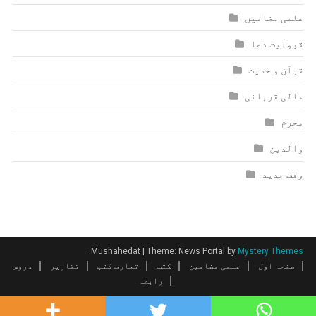
علمی مضامین
قبولیت دعا
قرآن و حدیث
مالی قربانی
محرم
والدین
وقف جدید
.
Mushahedat
|
Theme: News Portal by
Mystery Themes
صفحہ اول
علمی مضامین
کتب
تعارف کتب
تقاریر
دروس
رابطہ