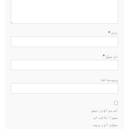
نام
*
ای میل
*
ویب‌ سائٹ
اس براؤزر میں
میرا نام، ای
میل، اور ویب