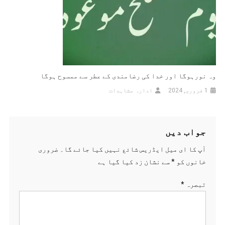
وہ نورہوگا اور خدا کی رضامندی کے عطر سے ممسوح ہوگا
1 فروری, 2024
ادارہ مشاہدات
جواب دیں
آپ کا ای میل ایڈریس شائع نہیں کیا جائے گا۔
ضروری
خانوں کو
*
سے نشان زد کیا گیا ہے
تبصرہ
*