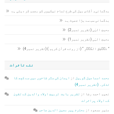
بدگمانی، آکاس بیل کی طرح تمام نیکیوں کو بھسم کر دیتی ہے
بدگمانی سب سے بڑا جھوٹ ہے
محبتِ الہٰی (تقریر نمبر2)
محبتِ الہٰی (تقریر نمبر1)
” مَنۡطِقَ الطَّیۡرِ “ (از روئے قرآن کریم ) (تقریر نمبر4)
نئے تاثرات
محمد اسماعیل گوہیل
از
ایمان کی ستّر شاخوں میں سے کچھ کا
تذکرہ (تقریر نمبر4)
نعیم احمد رضا
از
تقریر بابت تربیتِ اولاد والدین کے تقویٰ
کے اولاد پراثرات
منیر مسعود
از
محترم پیر معین الدین صاحب