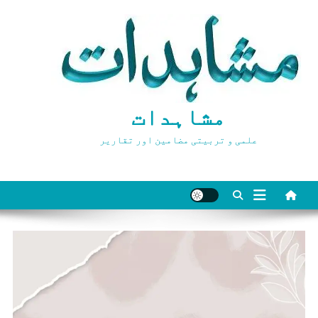
Ski
t
conten
مشاہدات
علمی و تربیتی مضامین اور تقاریر