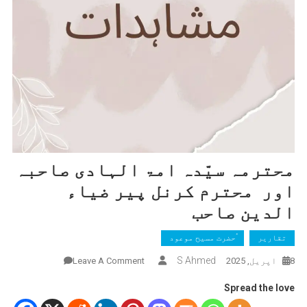
محترمہ سیّدہ امۃ الہادی صاحبہ
اور محترم کرنل پیر ضیاء
الدین صاحب
تقاریر
ٰؑحضرت مسیح موعود
On
S Ahmed
8 اپریل, 2025
Leave A Comment
محترمہ
Spread the love
سیّدہ