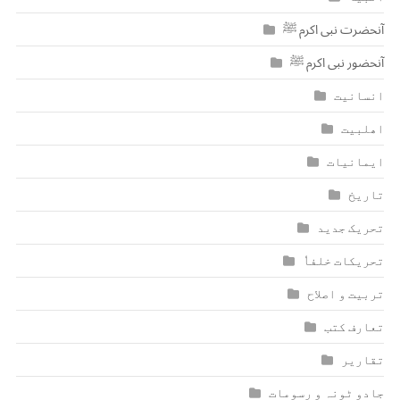
آنحضرت نبی اکرم ﷺ
آنحضور نبی اکرم ﷺ
انسانیت
اھلبیت
ایمانیات
تاریخ
تحریک جدید
تحریکات خلفاٗ
تربیت و اصلاح
تعارف کتب
تقاریر
جادو ٹونہ و رسومات