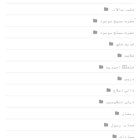
جلسہ سالانہ
ٰؑحضرت مسیح موعود
حضرت مصلح موعود
خدمت خلق
خلافت
خلفاؑ احمدیت
دروس
ذاتی اصلاح
ذیلی تنظیمیں
رمضان
صحابہ رسول
عبادات