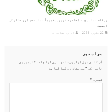
برکات نماز۔ چند احادیث نبویہ۔خصوصاً نماز فجر اور عشاء کی
اہمیت
22 جنوری, 2024
ادارہ مشاہدات
جواب دیں
آپ کا ای میل ایڈریس شائع نہیں کیا جائے گا۔
ضروری
خانوں کو
*
سے نشان زد کیا گیا ہے
تبصرہ
*