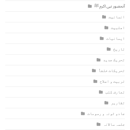
آنحضور نبی اکرم ﷺ
انسانیت
اھلبیت
ایمانیات
تاریخ
تحریک جدید
تحریکات خلفاٗ
تربیت و اصلاح
تعارف کتب
تقاریر
جادو ٹونہ و رسومات
جلسہ سالانہ