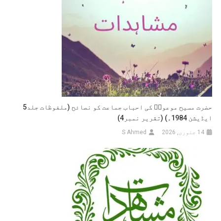
حضرت مسیح موعودؑ کی احباب جماعت کو نصائح (ملفوظات جلد5
ایڈیشن 1984ء) (تقریر نمبر4)
14 جنوری, 2026
S Ahmed