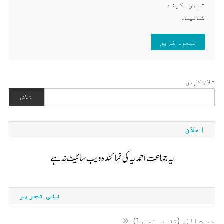
تبصرہ کرنے
کےلیے۔
تلاش کریں
تلاش
اعلان
نئی تحریر
محبتِ الہٰی (تقریر نمبر1)