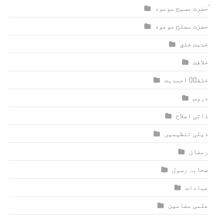
ٰؑحضرت مسیح موعود
حضرت مصلح موعود
خدمت خلق
خلافت
خلفاؑ احمدیت
دروس
ذاتی اصلاح
ذیلی تنظیمیں
رمضان
صحابہ رسول
عبادات
علمی مضامین