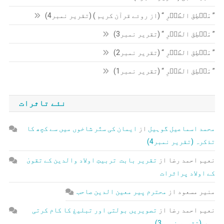
” مَنۡطِقَ الطَّیۡرِ “ (از روئے قرآن کریم ) (تقریر نمبر4)
” مَنۡطِقَ الطَّیۡرِ “ (تقریر نمبر3)
” مَنۡطِقَ الطَّیۡرِ “ (تقریر نمبر2)
” مَنۡطِقَ الطَّیۡرِ “ (تقریر نمبر1)
نئے تاثرات
محمد اسماعیل گوہیل
از
ایمان کی ستّر شاخوں میں سے کچھ کا
تذکرہ (تقریر نمبر4)
نعیم احمد رضا
از
تقریر بابت تربیتِ اولاد والدین کے تقویٰ
کے اولاد پراثرات
منیر مسعود
از
محترم پیر معین الدین صاحب
نعیم احمد رضا
از
تصویریں بولتی اور تبلیغ کا کام کرتی
ہیں (تقریر نمبر3)