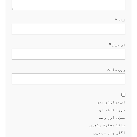
نام
*
ای میل
*
ویب‌ سائٹ
اس براؤزر میں
میرا نام، ای
میل، اور ویب
سائٹ محفوظ رکھیں
اگلی بار جب میں