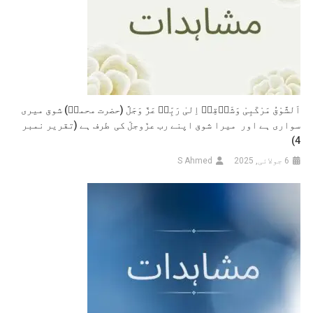
اَلشَّوْقُ مَرْکَبِیْ وَشَوۡقِیۡ اِلیٰ رَبِّیۡ عَزَّ وَجَلَّ (حضرت محمدؐ) شوق میری
سواری ہے اور میرا شوق اپنے رب عزّوجلّ کی طرف ہے (تقریر نمبر
4)
6 جولائی, 2025
S Ahmed