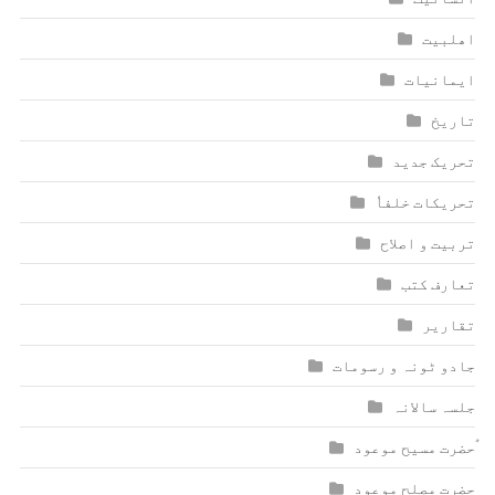
اھلبیت
ایمانیات
تاریخ
تحریک جدید
تحریکات خلفاٗ
تربیت و اصلاح
تعارف کتب
تقاریر
جادو ٹونہ و رسومات
جلسہ سالانہ
ٰؑحضرت مسیح موعود
حضرت مصلح موعود