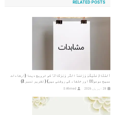
RELATED POSTS
نیویگیشن
اَلسَّلَامُ عَلَیْکُمْ وَرَحْمَۃُ اللّٰہِ وَبَرَکَاتُہٗ کو ترویج دینا (ارشادات
مسیح موعودؑ اور خلفاء کی روشنی میں) ( تقریر نمبر 2)
28 اپریل, 2026
S Ahmed