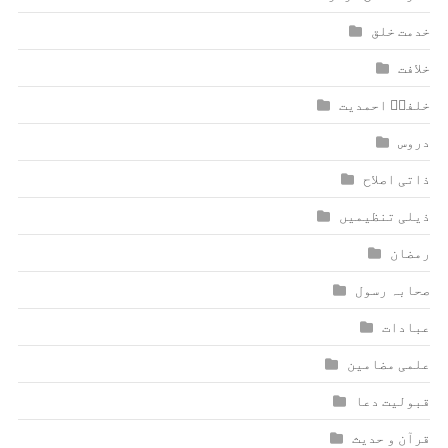
خدمت خلق
خلافت
خلفاؑ احمدیت
دروس
ذاتی اصلاح
ذیلی تنظیمیں
رمضان
صحابہ رسول
عبادات
علمی مضامین
قبولیت دعا
قرآن و حدیث