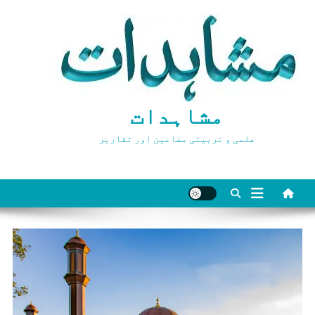
Ski
t
conten
مشاہدات
علمی و تربیتی مضامین اور تقاریر