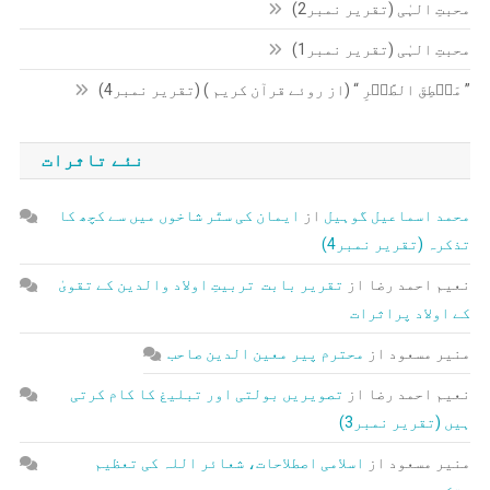
محبتِ الہٰی (تقریر نمبر2)
محبتِ الہٰی (تقریر نمبر1)
” مَنۡطِقَ الطَّیۡرِ “ (از روئے قرآن کریم ) (تقریر نمبر4)
نئے تاثرات
محمد اسماعیل گوہیل
از
ایمان کی ستّر شاخوں میں سے کچھ کا
تذکرہ (تقریر نمبر4)
نعیم احمد رضا
از
تقریر بابت تربیتِ اولاد والدین کے تقویٰ
کے اولاد پراثرات
منیر مسعود
از
محترم پیر معین الدین صاحب
نعیم احمد رضا
از
تصویریں بولتی اور تبلیغ کا کام کرتی
ہیں (تقریر نمبر3)
منیر مسعود
از
اسلامی اصطلاحات، شعائر اللہ کی تعظیم