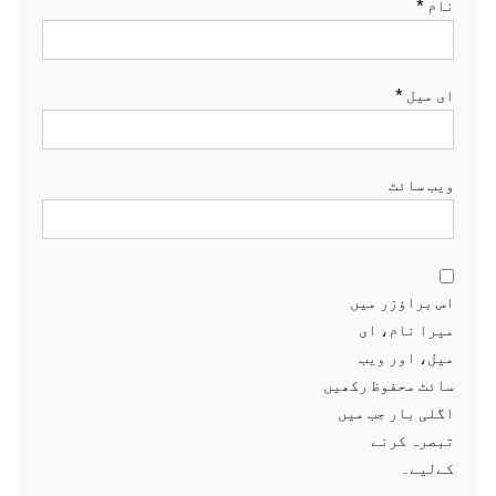
نام
*
ای میل
*
ویب‌ سائٹ
اس براؤزر میں
میرا نام، ای
میل، اور ویب
سائٹ محفوظ رکھیں
اگلی بار جب میں
تبصرہ کرنے
کےلیے۔