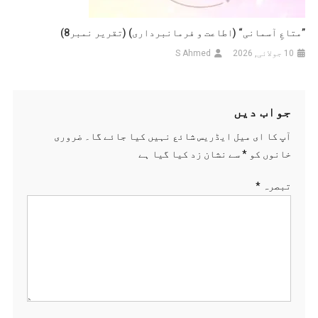
”متاعِ آسمانی“ (اطاعت و فرمانبرداری) (تقریر نمبر8)
10 جولائی, 2026
S Ahmed
جواب دیں
آپ کا ای میل ایڈریس شائع نہیں کیا جائے گا۔
ضروری
خانوں کو
*
سے نشان زد کیا گیا ہے
تبصرہ
*