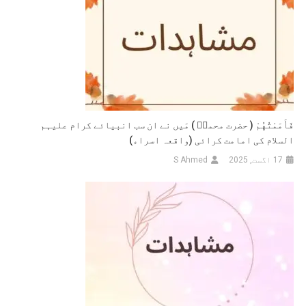
فَأَمَمْتُهُمْ ( حضرت محمدؐ ) مَیں نے ان سب انبیائے کرام علیہم
السلام کی امامت کرائی (واقعہ اسراء)
17 اگست, 2025
S Ahmed