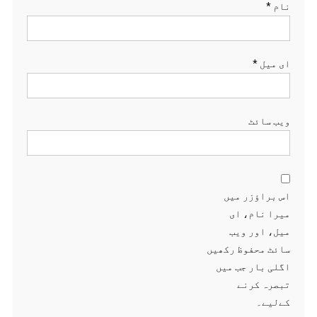
نام
*
ای میل
*
ویب‌ سائٹ
اس براؤزر میں
میرا نام، ای
میل، اور ویب
سائٹ محفوظ رکھیں
اگلی بار جب میں
تبصرہ کرنے
کےلیے۔