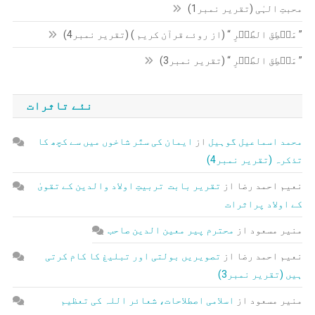
محبتِ الہٰی (تقریر نمبر1)
” مَنۡطِقَ الطَّیۡرِ “ (از روئے قرآن کریم ) (تقریر نمبر4)
” مَنۡطِقَ الطَّیۡرِ “ (تقریر نمبر3)
نئے تاثرات
محمد اسماعیل گوہیل
از
ایمان کی ستّر شاخوں میں سے کچھ کا
تذکرہ (تقریر نمبر4)
نعیم احمد رضا
از
تقریر بابت تربیتِ اولاد والدین کے تقویٰ
کے اولاد پراثرات
منیر مسعود
از
محترم پیر معین الدین صاحب
نعیم احمد رضا
از
تصویریں بولتی اور تبلیغ کا کام کرتی
ہیں (تقریر نمبر3)
منیر مسعود
از
اسلامی اصطلاحات، شعائر اللہ کی تعظیم