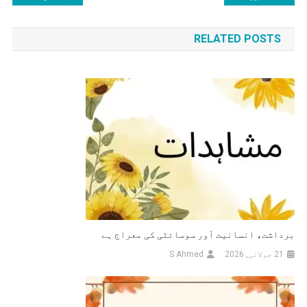
ایمان
کی
افروز
RELATED POSTS
واقعات
نیویگیشن
برداشت، انسانیت اَور سوسائٹی کی معراج ہے
21 جولائی, 2026
S Ahmed