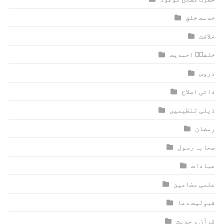
خدمت خلق
خلافت
خلفاؑ احمدیت
دروس
ذاتی اصلاح
ذیلی تنظیمیں
رمضان
صحابہ رسول
عبادات
علمی مضامین
قبولیت دعا
قرآن و حدیث