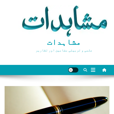
Ski
t
conten
مشاہدات
علمی و تربیتی مضامین اور تقاریر