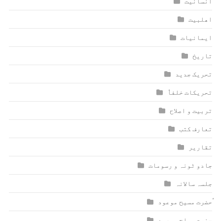
انسانیت
اھلبیت
ایمانیات
تاریخ
تحریک جدید
تحریکات خلفاٗ
تربیت و اصلاح
تعارف کتب
تقاریر
جادو ٹونہ و رسومات
جلسہ سالانہ
ٰؑحضرت مسیح موعود
حضرت مصلح موعود