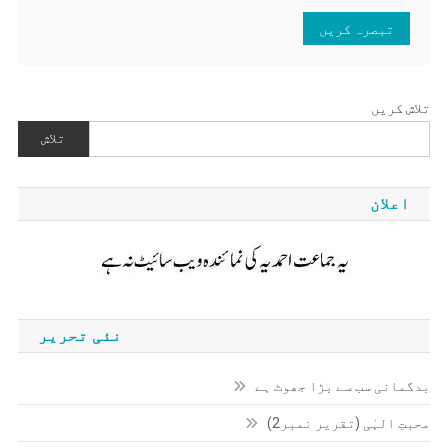
تلاش کریں
تلاش
اعلان
نئی تحریر
بدگمانی سب سے بڑا جھوٹ ہے
محبتِ الہٰی (تقریر نمبر2)