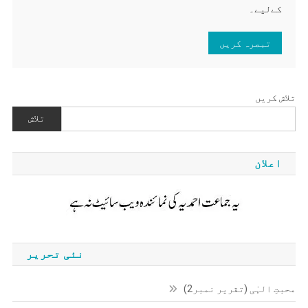
کےلیے۔
تلاش کریں
تلاش
اعلان
نئی تحریر
محبتِ الہٰی (تقریر نمبر2)