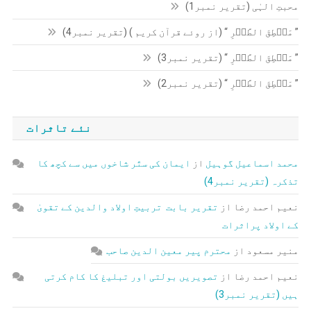
محبتِ الہٰی (تقریر نمبر1)
” مَنۡطِقَ الطَّیۡرِ “ (از روئے قرآن کریم ) (تقریر نمبر4)
” مَنۡطِقَ الطَّیۡرِ “ (تقریر نمبر3)
” مَنۡطِقَ الطَّیۡرِ “ (تقریر نمبر2)
نئے تاثرات
محمد اسماعیل گوہیل
از
ایمان کی ستّر شاخوں میں سے کچھ کا
تذکرہ (تقریر نمبر4)
نعیم احمد رضا
از
تقریر بابت تربیتِ اولاد والدین کے تقویٰ
کے اولاد پراثرات
منیر مسعود
از
محترم پیر معین الدین صاحب
نعیم احمد رضا
از
تصویریں بولتی اور تبلیغ کا کام کرتی
ہیں (تقریر نمبر3)