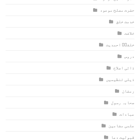
حضرت مصلح موعود
خدمت خلق
خلافت
خلفاؑ احمدیت
دروس
ذاتی اصلاح
ذیلی تنظیمیں
رمضان
صحابہ رسول
عبادات
علمی مضامین
قبولیت دعا