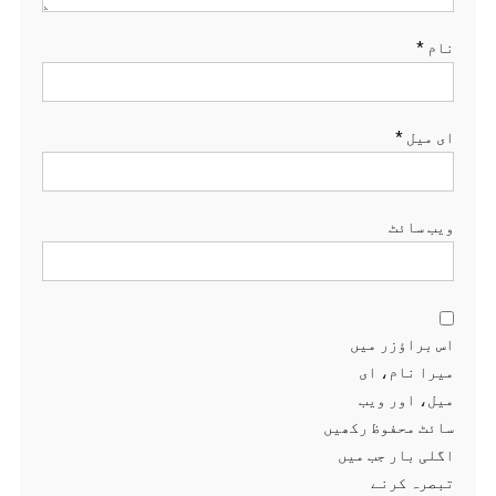
نام
*
ای میل
*
ویب‌ سائٹ
اس براؤزر میں
میرا نام، ای
میل، اور ویب
سائٹ محفوظ رکھیں
اگلی بار جب میں
تبصرہ کرنے