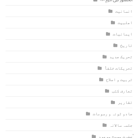
انسانیت
اھلبیت
ایمانیات
تاریخ
تحریک جدید
تحریکات خلفاٗ
تربیت و اصلاح
تعارف کتب
تقاریر
جادو ٹونہ و رسومات
جلسہ سالانہ
ٰؑحضرت مسیح موعود