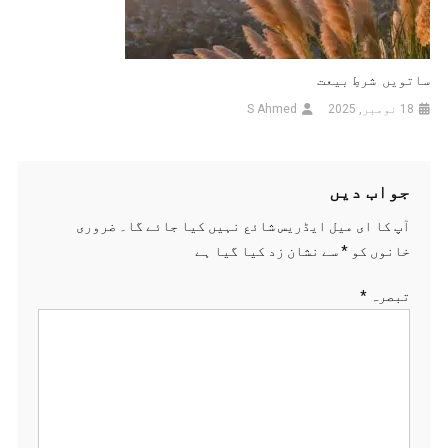
ساتویں شرطِ بیعت
18 نومبر, 2025
S Ahmed
جواب دیں
آپ کا ای میل ایڈریس شائع نہیں کیا جائے گا۔
ضروری
خانوں کو
*
سے نشان زد کیا گیا ہے
تبصرہ
*