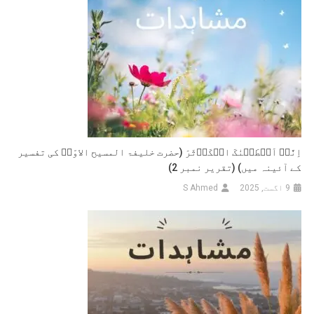
اِنَّاۤ اَعۡطَیۡنٰکَ الۡکَوۡثَرَ (حضرت خلیفۃ المسیح الاوّلؓ کی تفسیر
کے آئینہ میں) (تقریر نمبر 2)
9 اگست, 2025
S Ahmed