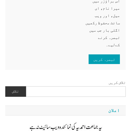
اس براؤزر میں
میرا نام، ای
میل، اور ویب
سائٹ محفوظ رکھیں
اگلی بار جب میں
تبصرہ کرنے
کےلیے۔
تلاش کریں
تلاش
اعلان