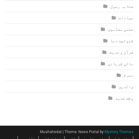
صحابہ رسول
عبادات
علمی مضامین
قبولیت دعا
قرآن و حدیث
مالی قربانی
محرم
والدین
وقف جدید
.
Mushahedat
|
Theme: News Portal by
Mystery Themes
صفحہ اول
علمی مضامین
کتب
تعارف کتب
تقاریر
دروس