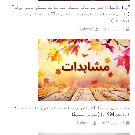
’’وہ( خلافت) دائمی ہے جس کا سلسلہ قیامت تک منقطع نہیں ہوگا‘‘
(دائمی خلافت کے متعلق حضرت مسیح موعودؑ اور خلفاء کے
ارشادات)
31 مئی, 2025
S Ahmed
حضرت مسیح موعودؑ کی احباب جماعت کو نصائح (ملفوظات جلد7
ایڈیشن 1984ء) (تقریر نمبر2)
5 فروری, 2026
S Ahmed