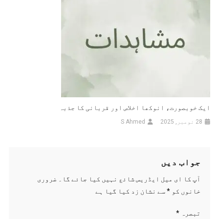
ایک خوبصورت، انوکھا اخلاص اور قربانی کا جذبہ
28 نومبر, 2025
S Ahmed
جواب دیں
آپ کا ای میل ایڈریس شائع نہیں کیا جائے گا۔
ضروری
خانوں کو
*
سے نشان زد کیا گیا ہے
تبصرہ
*