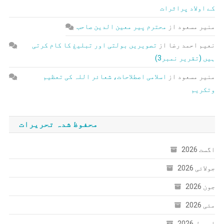
کے اولاد پراثرات
منیر مسعود
از
محترم پیر معین الدین صاحب
نعیم احمد رضا
از
تصویریں بولتی اور تبلیغ کا کام کرتی
ہیں (تقریر نمبر3)
منیر مسعود
از
اسلامی اصطلاحات، شعائر اللہ کی تعظیم
وتکریم
محفوظ شدہ تحریرات
اگست 2026
جولائی 2026
جون 2026
مئی 2026
اپریل 2026