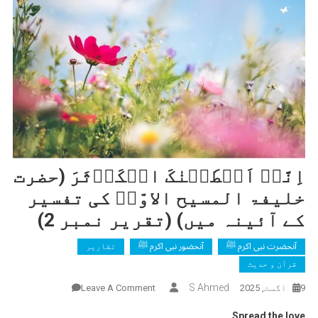
اِنَّاۤ اَعۡطَیۡنٰکَ الۡکَوۡثَرَ (حضرت
خلیفۃ المسیح الاوّلؓ کی تفسیر
کے آئینہ میں) (تقریر نمبر 2)
آنحضرت نبی اکرم ﷺ
آنحضور نبی اکرم ﷺ
تقاریر
قرآن و حدیث
On
S Ahmed
9 اگست, 2025
Leave A Comment
اِنَّاۤ
Spread the love