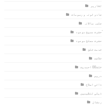
تقاریر
جادو ٹونہ و رسومات
جلسہ سالانہ
ٰؑحضرت مسیح موعود
حضرت مصلح موعود
خدمت خلق
خلافت
خلفاؑ احمدیت
دروس
ذاتی اصلاح
ذیلی تنظیمیں
رمضان