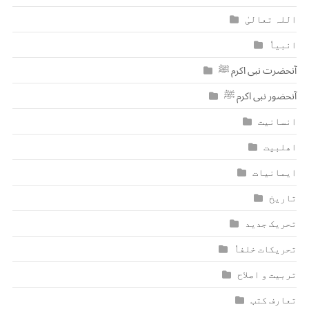
اللہ تعالیٰ
انبیاٗ
آنحضرت نبی اکرم ﷺ
آنحضور نبی اکرم ﷺ
انسانیت
اھلبیت
ایمانیات
تاریخ
تحریک جدید
تحریکات خلفاٗ
تربیت و اصلاح
تعارف کتب