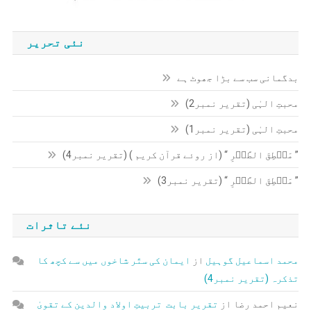
نئی تحریر
بدگمانی سب سے بڑا جھوٹ ہے
محبتِ الہٰی (تقریر نمبر2)
محبتِ الہٰی (تقریر نمبر1)
” مَنۡطِقَ الطَّیۡرِ “ (از روئے قرآن کریم ) (تقریر نمبر4)
” مَنۡطِقَ الطَّیۡرِ “ (تقریر نمبر3)
نئے تاثرات
محمد اسماعیل گوہیل
از
ایمان کی ستّر شاخوں میں سے کچھ کا
تذکرہ (تقریر نمبر4)
نعیم احمد رضا
از
تقریر بابت تربیتِ اولاد والدین کے تقویٰ