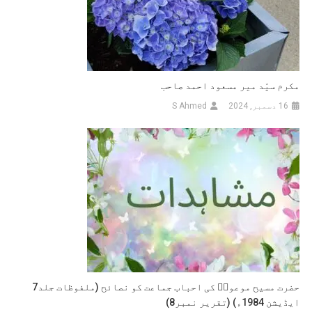
مکرم سیّد میر مسعود احمد صاحب
16 دسمبر, 2024
S Ahmed
حضرت مسیح موعودؑ کی احباب جماعت کو نصائح (ملفوظات جلد7
ایڈیشن 1984ء) (تقریر نمبر8)