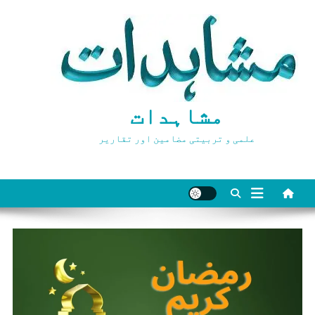
Ski
t
conten
مشاہدات
علمی و تربیتی مضامین اور تقاریر