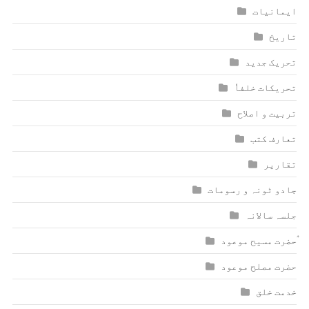
ایمانیات
تاریخ
تحریک جدید
تحریکات خلفاٗ
تربیت و اصلاح
تعارف کتب
تقاریر
جادو ٹونہ و رسومات
جلسہ سالانہ
ٰؑحضرت مسیح موعود
حضرت مصلح موعود
خدمت خلق