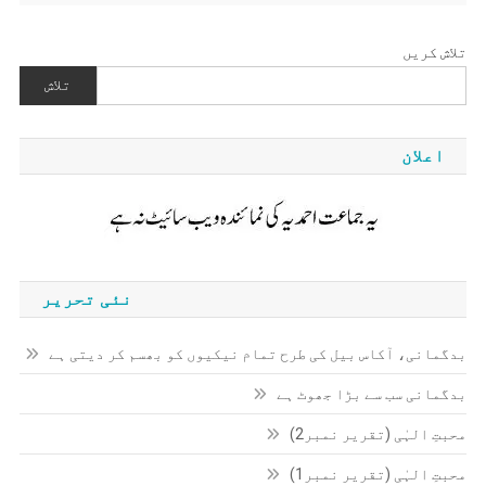
تلاش کریں
تلاش
اعلان
نئی تحریر
بدگمانی، آکاس بیل کی طرح تمام نیکیوں کو بھسم کر دیتی ہے
بدگمانی سب سے بڑا جھوٹ ہے
محبتِ الہٰی (تقریر نمبر2)
محبتِ الہٰی (تقریر نمبر1)