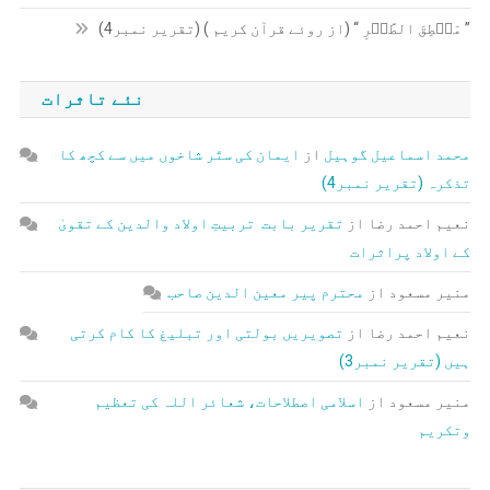
” مَنۡطِقَ الطَّیۡرِ “ (از روئے قرآن کریم ) (تقریر نمبر4)
نئے تاثرات
محمد اسماعیل گوہیل
از
ایمان کی ستّر شاخوں میں سے کچھ کا
تذکرہ (تقریر نمبر4)
نعیم احمد رضا
از
تقریر بابت تربیتِ اولاد والدین کے تقویٰ
کے اولاد پراثرات
منیر مسعود
از
محترم پیر معین الدین صاحب
نعیم احمد رضا
از
تصویریں بولتی اور تبلیغ کا کام کرتی
ہیں (تقریر نمبر3)
منیر مسعود
از
اسلامی اصطلاحات، شعائر اللہ کی تعظیم
وتکریم