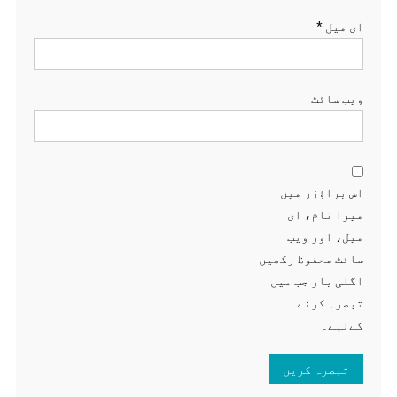
ای میل
*
ویب‌ سائٹ
اس براؤزر میں
میرا نام، ای
میل، اور ویب
سائٹ محفوظ رکھیں
اگلی بار جب میں
تبصرہ کرنے
کےلیے۔