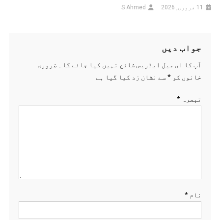
11 فروری, 2026
S Ahmed
جواب دیں
آپ کا ای میل ایڈریس شائع نہیں کیا جائے گا۔
ضروری
خانوں کو
*
سے نشان زد کیا گیا ہے
تبصرہ
*
نام
*