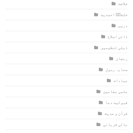
خلافت
خلفاؑ احمدیت
دروس
ذاتی اصلاح
ذیلی تنظیمیں
رمضان
صحابہ رسول
عبادات
علمی مضامین
قبولیت دعا
قرآن و حدیث
مالی قربانی