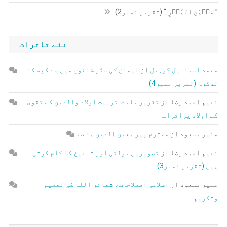
” مَنۡطِقَ الطَّیۡرِ “ (تقریر نمبر2)
نئے تاثرات
محمد اسماعیل گوہیل
از
ایمان کی ستّر شاخوں میں سے کچھ کا
تذکرہ (تقریر نمبر4)
نعیم احمد رضا
از
تقریر بابت تربیتِ اولاد والدین کے تقویٰ
کے اولاد پراثرات
منیر مسعود
از
محترم پیر معین الدین صاحب
نعیم احمد رضا
از
تصویریں بولتی اور تبلیغ کا کام کرتی
ہیں (تقریر نمبر3)
منیر مسعود
از
اسلامی اصطلاحات، شعائر اللہ کی تعظیم
وتکریم