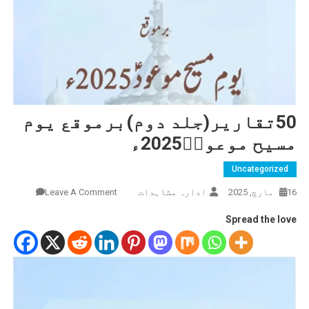
50تقاریر(جلد دوم)برموقع یوم
مسیح موعودؑ2025ء
Uncategorized
ادارہ مشاہدات
On
16 مارچ, 2025
Leave A Comment
50تقار
Spread the love
دوم)برم
یوم
مسیح
موعودؑ2025ء