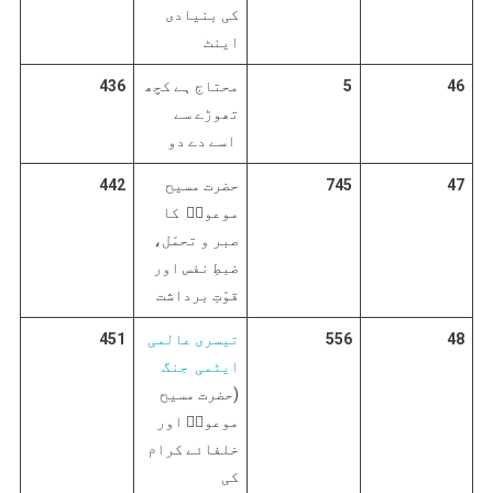
کی بنیادی
اینٹ
46
5
محتاج ہے کچھ
436
تھوڑے سے
اسے دے دو
47
745
حضرت مسیح
442
موعودؑ کا
صبر و تحمّل،
ضبطِ نفس اور
قوّتِ برداشت
48
556
تیسری عالمی
451
ایٹمی جنگ
(حضرت مسیح
موعودؑ اور
خلفائے کرام
کی