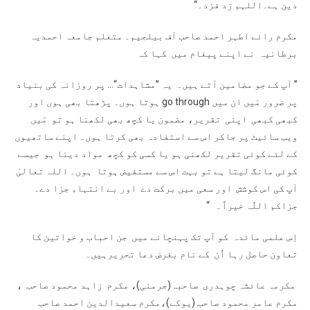
دین ہے۔اللہم زد فزد۔“
مکرم رائے اطہر احمد صاحب آف بیلجیم۔ متعلم جامعہ احمدیہ
برطانیہ نے اپنے پیغام میں کہا کہ
” آپ کے جو مضامین آتے ہیں۔ یہ ”مشاہدات“… پر روزانہ کی بنیاد
پر ضرور مَیں ان میں go through ہوتا ہوں۔ پڑھتا بھی ہوں اور
کبھی کبھی اپنی تقریر، مضمون یا کچھ بھی لکھنا ہو تو مَیں
ویب سائیٹ پر جاکر اس سے استفادہ بھی کرتا ہوں۔ اپنے ساتھیوں
کے لئے کوئی تقریر لکھنی ہو یا کسی کو کچھ مواد دینا ہو جیسے
کوئی مانگ لیتا ہے تو بہت اس سے مستفیض ہوتا ہوں۔ اللہ تعالیٰ
آپ کی اس کوشش اور سعی میں برکت دے اور بے انتہاء جزا دے۔
جزاکم اللّٰہ خیراً۔ “
اِس علمی مائدہ کو آپ تک پہنچانے میں جن احباب و خواتین کا
تعاون حاصل رہا اُن کے نام بغرض دعا تحریرہیں۔
مکرمہ عائشہ چوہدری صاحبہ(جرمنی)، مکرم زاہد محمود صاحب ،
مکرم عامر محمود صاحب (یوکے)،مکرم سعیدالدین احمد صاحب