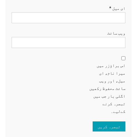
ای میل
*
ویب‌ سائٹ
اس براؤزر میں
میرا نام، ای
میل، اور ویب
سائٹ محفوظ رکھیں
اگلی بار جب میں
تبصرہ کرنے
کےلیے۔