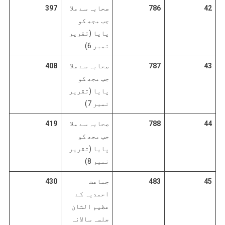
42
786
صحابہ سے ملا
397
جب مجھ کو
پایا (تقریر
نمبر 6)
43
787
صحابہ سے ملا
408
جب مجھ کو
پایا (تقریر
نمبر 7)
44
788
صحابہ سے ملا
419
جب مجھ کو
پایا (تقریر
نمبر 8)
45
483
جماعت
430
احمدیہ کے
عظیم الشان
جلسہ سالانہ