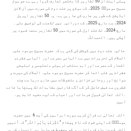
پہلی اینٹ اُن 50 تقاریر کا مختصر تعارف کروا رہی ہے جو یومِ
مسیح موعودؑ 2025ء کے موقع پر جلد دوم کی صورت میں آن لائن
ایڈیشن کے طور پر جاری کی جا رہی ہے۔ یہ 50 تقاریر اپریل
2024ء سے مارچ 2025ء کے دورانیہ میں لکھنے کی توفیق ملی ۔
مارچ 2024ء تک جلد اول کی صورت میں 50 تقاریر منصۂ شہود پر
آچکی ہیں۔ الحمدللّٰہ
حالیہ جلد دوم میں کوشش کی گئی ہے کہ حضرت مسیح موعود علیہ
السلام کی تحریرات میں سے الہامی مصرعے اور الہامی فقرے،
اشعار کے مصرعے اور اہم منتخب تربیتی ،تعلیمی و تبلیغی
فقرات پر قلم اٹھا کر حضرت مسیح موعود علیہ السلام کی سیرت و
سوانح اور روحانی خزائن و ملفوظات میں جاری دریا سے چند
قطروں سے فیض حاصل کر کے آگے قارئین مشاہدات تک پہنچایا جائے
۔اللہ تعالیٰ قبول فرمائے اور احباب کے لیے مفید ثابت ہو۔
آمین
اللہ تعالیٰ نے قرآنِ کریم سورت ابراہیم کی آیت 6 میں حضرت
موسیٰؑ کے اپنی قوم کے نام پیغام ” ذَکِّرْھُمْ بِاَیّٰمِ اللّٰہِ“ کہ اُنہیں
اللہ کے دن یاد کرواتا رہ، کو محفوظ فرمایا ہے۔ انبیاء کی یہ