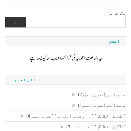
تلاش کریں
تلاش
اعلان
نئی تحریر
محبتِ الہٰی (تقریر نمبر2)
محبتِ الہٰی (تقریر نمبر1)
” مَنۡطِقَ الطَّیۡرِ “ (از روئے قرآن کریم ) (تقریر نمبر4)
” مَنۡطِقَ الطَّیۡرِ “ (تقریر نمبر3)