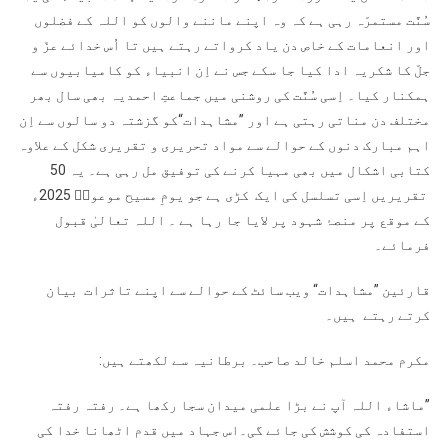
سُنَّت مستمرّہ رہی ہے کہ وہ اپنے ماننے والوں کو اللہ کے فضلوں
اور انعامات کے خاص دن یاد کرواتے رہتے ہیں تا اُس خدائے عزّ و
جلّ کا شکریہ ادا کیا جا سکے جس نے اِن انبیاء کو کامیابیوں سے
ہمکنار کیا۔ اِسی سُنَّت کی روشنی میں جماعتِ احمدیہ بھی سال بھر
مختلف دن مناتی رہتی ہے اور ”مشاہدات“کو گزشتہ دو سالوں سے اِن
اہم مبارک دنوں کے حوالے سے مواد تحریری و تقریری شکل کے علاوہ
کتابی اشکال میں بھی مہیا کرنے کی توفیق مل رہی ہے۔ یہ 50
تقریریں اِسی تسلسل کی ایک کڑی ہے جو یومِ مسیح موعودؑ 2025ء
کے موقع پر منصۂ شہود پر لایا جا رہا ہے ۔ اللہ تعالیٰ قبول
فرمائے۔
قارئین ”مشاہدات“ ویب سائٹ کے حوالے سے اپنے تاثرات بیان
کرتے رہتے ہیں۔
مکرم محمد اسلم خالد صاحب۔ برطانیہ سے لکھتے ہیں:
”ماشاء اللہ آپ نے بڑا علمی میدان سجا رکھا ہے۔ رفتہ رفتہ
استفادہ کی کوشش کی جائے گی۔اس جہاد میں قدم اٹھانا خدا کی