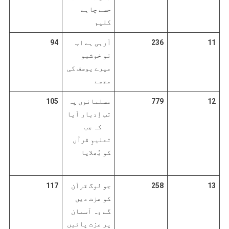
جسے چاہے
کلیم
11
236
آرہی ہے اب
94
تو خوشبو
میرے یوسف کی
مجھے
12
779
مسلمانوں پہ
105
تب اِدبار آیا
کہ جب
تعلیمِ قرآں
کو بُھلایا
13
258
جو لوگ قرآن
117
کو عزت دیں
گے وہ آسمان
پر عزت پائیں