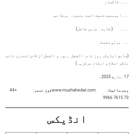
۔۔۔۔خاکسار
۔۔۔ابوسعیدحنیف احمد
محمود
۔ برطانیہ
۔۔۔۔ ( شاہد۔ عربی فاضل)
۔۔۔ مربّی سلسلہ
(سابق ایڈیٹر روز نامہ الفضل ربوہ و الفضل آن لائن لندن و نائب
ناظر اصلاح و ارشاد مرکزیہ)
17؍مارچ 2025ء
ویب سائیٹ:
www.mushahedat.com
فون نمبر:
+44
73 7615 9966
انڈیکس