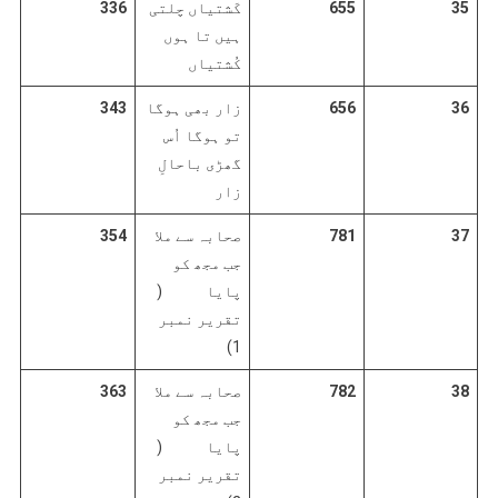
35
655
کَشتیاں چلتی
336
ہیں تا ہوں
کُشتیاں
36
656
زار بھی ہوگا
343
تو ہوگا اُس
گھڑی باحالِ
زار
37
781
صحابہ سے ملا
354
جب مجھ کو
پایا (
تقریر نمبر
1)
38
782
صحابہ سے ملا
363
جب مجھ کو
پایا (
تقریر نمبر