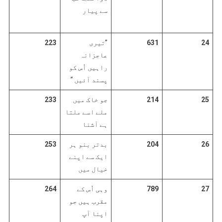
سے پیار
24
631
”تیری
223
عاجزانہ
راہیں اُس کو
پسند آئیں “
25
214
جو خاک میں
233
ملے اسے ملتا
ہے آشنا
26
204
بدتر بنو ہر
253
ایک سے اپنے
خیال میں
27
789
وہی اُس کے
264
مقرب ہیں جو
اپنا آپ