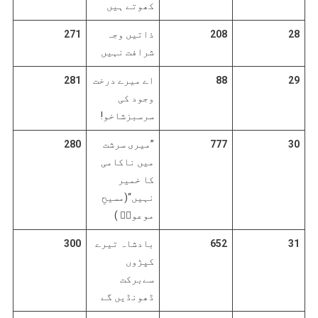
کھوتے ہیں
28
208
ذاتیں وجہ
271
شرافت نہیں
29
88
اے میرے درخت
281
وجود کی
سرسبزشاخو!
30
777
”میری سرشت
280
میں ناکامی
کا خمیر
نہیں“(مسیحِ
موعودؑ )
31
652
بادشاہ تیرے
300
کپڑوں
سےبرکت
ڈھونڈیں گے