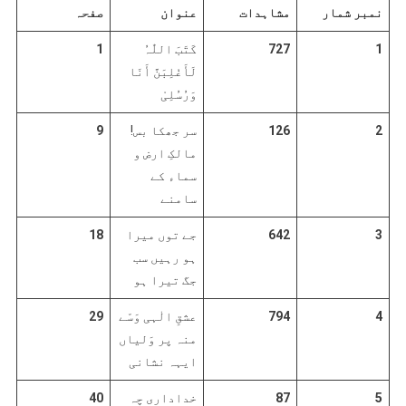
نمبر شمار
مشاہدات
عنوان
صفحہ
1
727
کَتَبَ اللّٰہُ
1
لَأَغْلِبَنَّ أَنَا
وَرُسُلِیْ
2
126
سر جھکا بس!
9
مالکِ ارض و
سماء کے
سامنے
3
642
جے توں میرا
18
ہو رہیں سب
جگ تیرا ہو
4
794
عشقِ الٰہی وَسّے
29
منہ پر وَلیاں
ایہہ نشانی
5
87
خداداری چہ
40