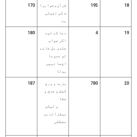
18
195
قرآن،جواہرا
170
ت کی تھیلی
ہے
19
4
دعا کے لیے
180
اگر جواب
جلدی مل جائے
تو عموما
اچھا نہیں
ہوتا
20
780
بزہد و ورع
187
کوش و صدق و
صفا
و لیکن
میفزائے بر
مصطفٰی