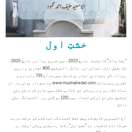
خشتِ اول
”مشاہدات“ کا سلسلہ مارچ 2023ء میں شروع ہوا اور مارچ 2025ء
تک بفضلِ اللہ تعالیٰ اور باللّٰہِ.التوفیق 800 تقاریر و دروس
روزانہ کی بنیاد پر تیار ہوئے جن میں سے آج 735 واں درس و
تقریر ویب سائٹ www.mushahedat.com سے نمودار ہوئی ہے۔ ان
تمام تقاریر و دروس کو جو کتابی شکل میں جاری کرنے کی بھی
توفیق ملی تو اِن کی تعداد بیس (20) ہو گئی ہے۔ الحمدللّٰہ علیٰ
ذالک
آج اکیسویں کاوش کے پیش لفظ لکھنے کے لیے قلم کو حرکت دی ہے
جس کا نام خاکسار نے ”خشتِ اول“ رکھا ہے یعنی پہلی اینٹ۔ یہ