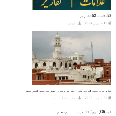
52علامات 52تقاریر
12 جنوری, 2024
درویش
قادیان میں شادی کی ایک پُر وقار تقریب میں شمولیت
31 جنوری, 2024
ادارہ مشاہدات
تیس(30)دروسُ الحدیث بابت رمضان