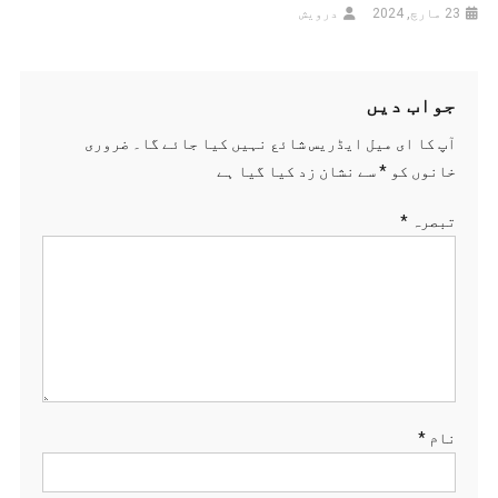
23 مارچ, 2024
درویش
جواب دیں
آپ کا ای میل ایڈریس شائع نہیں کیا جائے گا۔
ضروری
خانوں کو
*
سے نشان زد کیا گیا ہے
تبصرہ
*
نام
*