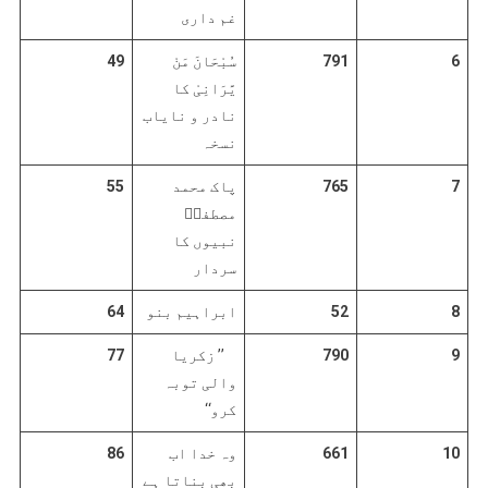
غم داری
6
791
سُبْحَانَ مَنْ
49
یَّرَانِیْ کا
نادر و نایاب
نسخہ
7
765
پاک محمد
55
مصطفیؐ
نبیوں کا
سردار
8
52
ابراہیم بنو
64
9
790
’’ زکریا
77
والی توبہ
کرو‘‘
10
661
وہ خدا اب
86
بھی بناتا ہے