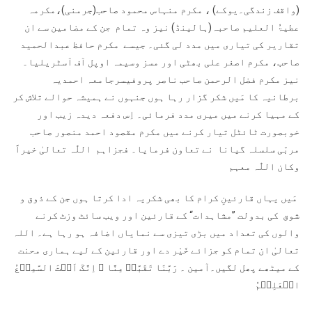
(واقف زندگی۔یوکے) ، مکرم منہاس محمود صاحب(جرمنی)،مکرمہ
عطیۃُ العلیم صاحبہ(ہالینڈ) نیز وہ تمام جن کے مضامین سے ان
تقاریر کی تیاری میں مدد لی گئی۔ جیسے مکرم حافظ عبدالحمید
صاحب، مکرم اصغر علی بھٹی اور مسز وسیمہ اوپل آف آسٹریلیا۔
نیز مکرم فضل الرحمن صاحب ناصر پروفیسرجامعہ احمدیہ
برطانیہ کا مَیں شکر گزار رہا ہوں جنہوں نے ہمیشہ حوالے تلاش کر
کے مہیا کرنے میں میری مدد فرمائی۔ اِس دفعہ دیدہ زیب اور
خوبصورت ٹائٹل تیار کرنے میں مکرم مقصود احمد منصور صاحب
مربّی سلسلہ گیانا نے تعاون فرمایا۔ فجزاہم اللّٰہ تعالیٰ خیراً
وکان اللّٰہ معہم
مَیں یہاں قارئینِ کرام کا بھی شکریہ ادا کرتا ہوں جن کے ذوق و
شوق کی بدولت ”مشاہدات“ کے قارئین اور ویب سائٹ وزٹ کرنے
والوں کی تعداد میں بڑی تیزی سے نمایاں اضافہ ہو رہا ہے۔ اللہ
تعالیٰ ان تمام کو جزائے خَیْر دے اور قارئین کے لیے ہماری محنت
کے میٹھے پھل لگیں۔آمین ۔ رَبَّنَا تَقَبَّلۡ مِنَّا ؕ اِنَّکَ اَنۡتَ السَّمِیۡعُ
الۡعَلِیۡمُ