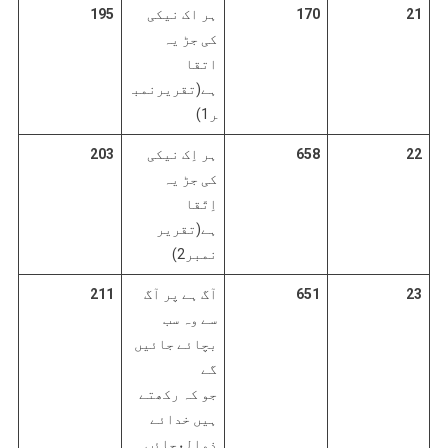
21
170
ہر اک نیکی
195
کی جڑ یہ
اتقا
ہے(تقریرنمب
ر1)
22
658
ہر اِک نیکی
203
کی جڑ یہ
اِتّقا
ہے(تقریر
نمبر2)
23
651
آگ ہے پر آگ
211
سے وہ سب
بچائے جائیں
گے
جو کہ رکھتے
ہیں خدائے
ذوالعجائب