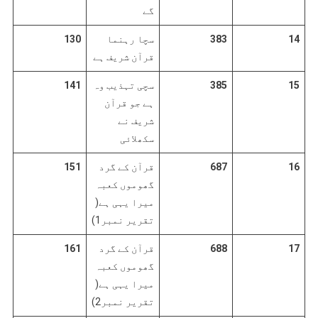
گے
14
383
سچا رہنما
130
قرآن شریف ہے
15
385
سچی تہذیب وہ
141
ہے جو قرآن
شریف نے
سکھلائی
16
687
قرآن کے گرد
151
گھوموں کعبہ
میرا یہی ہے(
تقریر نمبر1)
17
688
قرآن کے گرد
161
گھوموں کعبہ
میرا یہی ہے(
تقریر نمبر2)