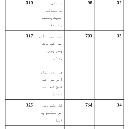
32
98
راستی کے
310
سامنے کب
جھوٹ پھلتا
ہے بھلا
33
793
پھر بہار آئی
317
خدا کی بات
پھر پوری
ہوئی
۔۔۔۔۔۔۔۔۔۔
یا
پھر بہار
آئی تو آئے
ثلج کے آنے
کے دن
34
764
کل چلی تھی
325
جو لیکھو پہ
تیغ دعا