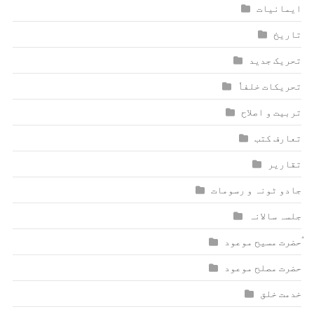
ایمانیات
تاریخ
تحریک جدید
تحریکات خلفاٗ
تربیت و اصلاح
تعارف کتب
تقاریر
جادو ٹونہ و رسومات
جلسہ سالانہ
ٰؑحضرت مسیح موعود
حضرت مصلح موعود
خدمت خلق