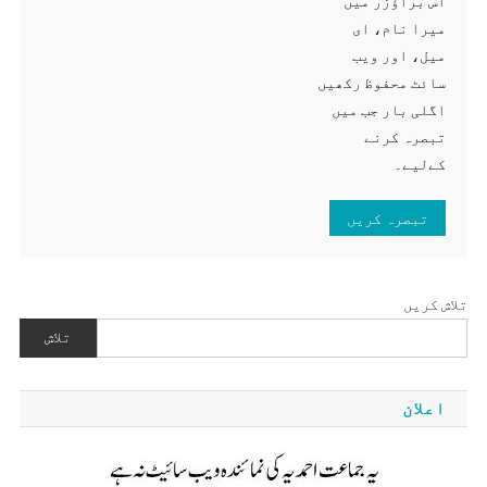
اس براؤزر میں
میرا نام، ای
میل، اور ویب
سائٹ محفوظ رکھیں
اگلی بار جب میں
تبصرہ کرنے
کےلیے۔
تلاش کریں
تلاش
اعلان