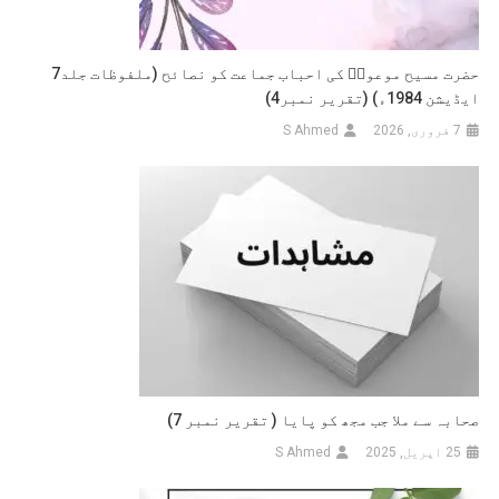
إرشادات
کی
روشنی
حضرت مسیح موعودؑ کی احباب جماعت کو نصائح (ملفوظات جلد7
میں)
ایڈیشن 1984ء) (تقریر نمبر4)
7 فروری, 2026
S Ahmed
صحابہ سے ملا جب مجھ کو پایا ( تقریر نمبر 7)
25 اپریل, 2025
S Ahmed