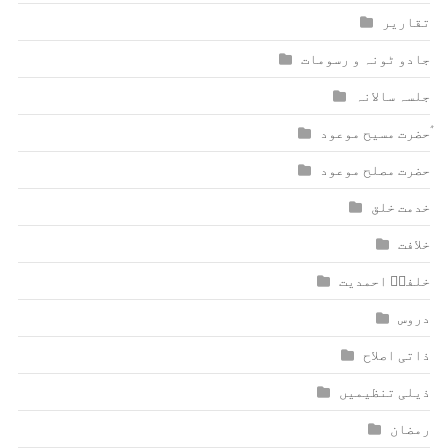
تقاریر
جادو ٹونہ و رسومات
جلسہ سالانہ
ٰؑحضرت مسیح موعود
حضرت مصلح موعود
خدمت خلق
خلافت
خلفاؑ احمدیت
دروس
ذاتی اصلاح
ذیلی تنظیمیں
رمضان