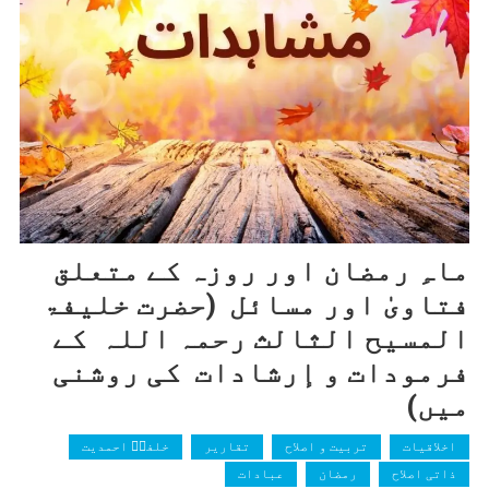
ماہِ رمضان اور روزہ کے متعلق
فتاویٰ اور مسائل (حضرت خلیفۃ
المسیح الثالث رحمہ اللہ کے
فرمودات و إرشادات کی روشنی
میں)
اخلاقیات
تربیت و اصلاح
تقاریر
خلفاؑ احمدیت
ذاتی اصلاح
رمضان
عبادات