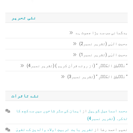
نئی تحریر
بدگمانی سب سے بڑا جھوٹ ہے
محبتِ الہٰی (تقریر نمبر2)
محبتِ الہٰی (تقریر نمبر1)
” مَنۡطِقَ الطَّیۡرِ “ (از روئے قرآن کریم ) (تقریر نمبر4)
” مَنۡطِقَ الطَّیۡرِ “ (تقریر نمبر3)
نئے تاثرات
محمد اسماعیل گوہیل
از
ایمان کی ستّر شاخوں میں سے کچھ کا
تذکرہ (تقریر نمبر4)
نعیم احمد رضا
از
تقریر بابت تربیتِ اولاد والدین کے تقویٰ