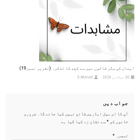
ایمان کی ستّر شاخوں میں سے کچھ کا تذکرہ (تقریر نمبر19)
30 جولائی, 2026
S Ahmed
جواب دیں
آپ کا ای میل ایڈریس شائع نہیں کیا جائے گا۔
ضروری
خانوں کو
*
سے نشان زد کیا گیا ہے
تبصرہ
*