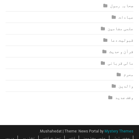
صحابہ رسول
عبادات
علمی مضامین
قبولیت دعا
قرآن و حدیث
مالی قربانی
محرم
والدین
وقف جدید
.
Mushahedat
|
Theme: News Portal by
Mystery Themes
صفحہ اول
علمی مضامین
کتب
تعارف کتب
تقاریر
دروس