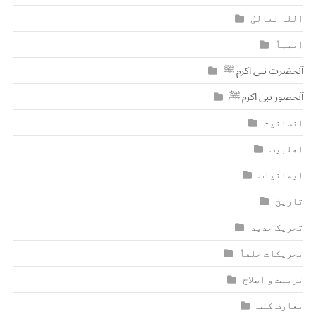
اللہ تعالیٰ
انبیاٗ
آنحضرت نبی اکرم ﷺ
آنحضور نبی اکرم ﷺ
انسانیت
اھلبیت
ایمانیات
تاریخ
تحریک جدید
تحریکات خلفاٗ
تربیت و اصلاح
تعارف کتب