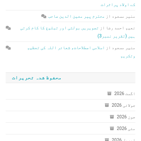
کے اولاد پراثرات
منیر مسعود
از
محترم پیر معین الدین صاحب
نعیم احمد رضا
از
تصویریں بولتی اور تبلیغ کا کام کرتی
ہیں (تقریر نمبر3)
منیر مسعود
از
اسلامی اصطلاحات، شعائر اللہ کی تعظیم
وتکریم
محفوظ شدہ تحریرات
اگست 2026
جولائی 2026
جون 2026
مئی 2026
اپریل 2026