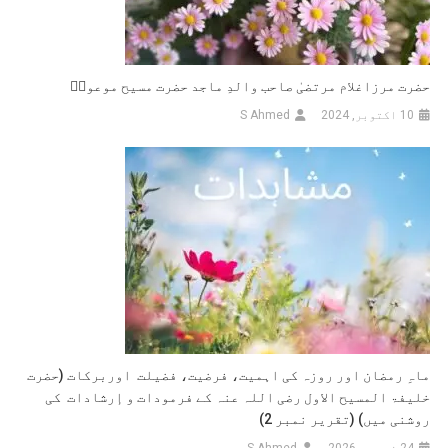
و
إرشادات
کی
روشنی
حضرت مرزاغلام مرتضیٰ صاحب والدِ ماجد حضرت مسیح موعودؑ
میں)
10 اکتوبر, 2024
S Ahmed
(تقریر
نمبر
3)
ماہِ رمضان اور روزہ کی اہمیت، فرضیت، فضیلت اوربرکات (حضرت
خلیفۃ المسیح الاول رضی اللہ عنہ کے فرمودات و إرشادات کی
روشنی میں) (تقریر نمبر 2)
24 فروری, 2026
S Ahmed