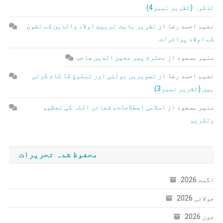
تذکرہ (تقریر نمبر4)
نعیم احمد رضا
از
تقریر بابت تربیتِ اولاد والدین کے تقویٰ
کے اولاد پراثرات
منیر مسعود
از
محترم پیر معین الدین صاحب
نعیم احمد رضا
از
تصویریں بولتی اور تبلیغ کا کام کرتی
ہیں (تقریر نمبر3)
منیر مسعود
از
اسلامی اصطلاحات، شعائر اللہ کی تعظیم
وتکریم
محفوظ شدہ تحریرات
اگست 2026
جولائی 2026
جون 2026