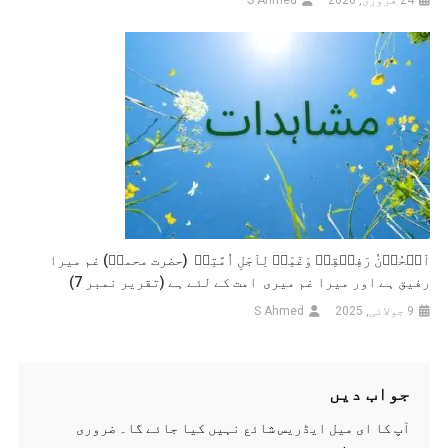
اَلۡحُزۡنُ رَفِیۡقِیۡ وَغَمِّیۡ لِاَجَلِ اُمَّتِیۡ (حضرت محمدؐ) غم میرا
رفیق ہے اور میرا غم میری امت کے لئے ہے (تقریر نمبر 7)
9 جولائی, 2025
S Ahmed
جواب دیں
آپ کا ای میل ایڈریس شائع نہیں کیا جائے گا۔
ضروری