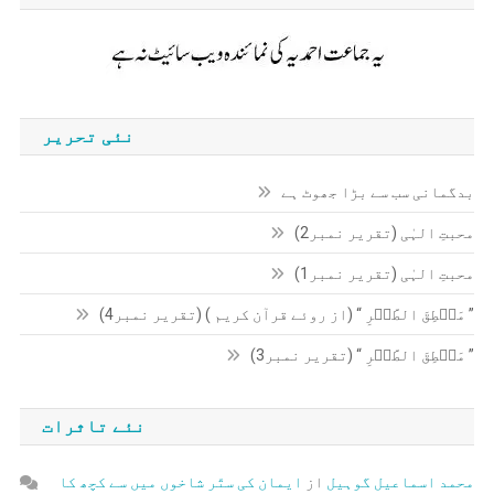
نئی تحریر
بدگمانی سب سے بڑا جھوٹ ہے
محبتِ الہٰی (تقریر نمبر2)
محبتِ الہٰی (تقریر نمبر1)
” مَنۡطِقَ الطَّیۡرِ “ (از روئے قرآن کریم ) (تقریر نمبر4)
” مَنۡطِقَ الطَّیۡرِ “ (تقریر نمبر3)
نئے تاثرات
محمد اسماعیل گوہیل
از
ایمان کی ستّر شاخوں میں سے کچھ کا