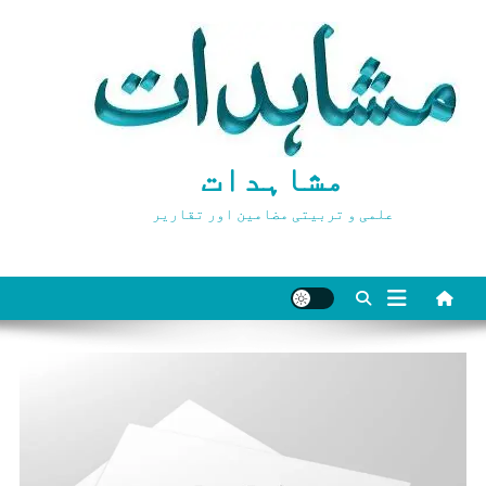
Ski
t
conten
مشاہدات
علمی و تربیتی مضامین اور تقاریر