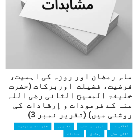
ماہِ رمضان اور روزہ کی اہمیت،
فرضیت، فضیلت اوربرکات (حضرت
خلیفۃ المسیح الثانی رضی اللہ
عنہ کے فرمودات و إرشادات کی
روشنی میں) (تقریر نمبر 3)
اخلاقیات
تربیت و اصلاح
تقاریر
حضرت مصلح موعود
ذاتی اصلاح
رمضان
عبادات