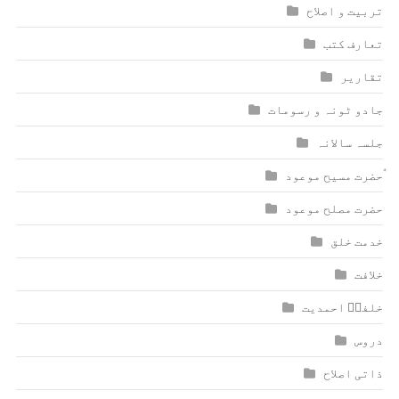
تربیت و اصلاح
تعارف کتب
تقاریر
جادو ٹونہ و رسومات
جلسہ سالانہ
ٰؑحضرت مسیح موعود
حضرت مصلح موعود
خدمت خلق
خلافت
خلفاؑ احمدیت
دروس
ذاتی اصلاح