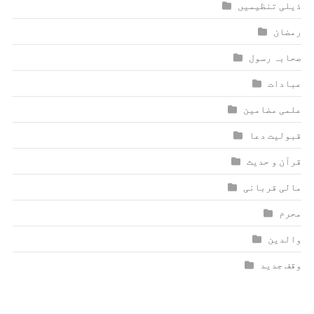
ذیلی تنظیمیں
رمضان
صحابہ رسول
عبادات
علمی مضامین
قبولیت دعا
قرآن و حدیث
مالی قربانی
محرم
والدین
وقف جدید