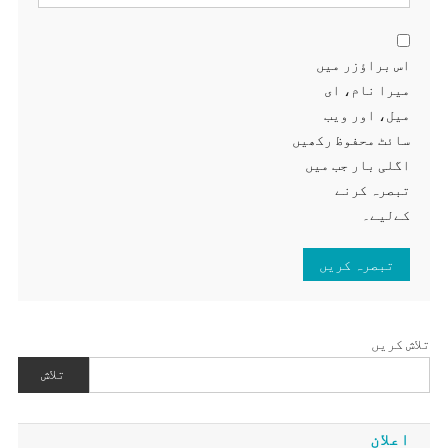
اس براؤزر میں
میرا نام، ای
میل، اور ویب
سائٹ محفوظ رکھیں
اگلی بار جب میں
تبصرہ کرنے
کےلیے۔
تلاش کریں
تلاش
اعلان