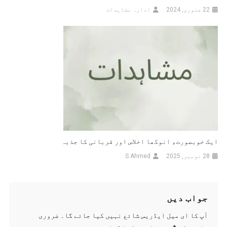
22 جنوری, 2024
ادارہ مشاہدات
ایک خوبصورت، انوکھا اخلاص اور قربانی کا جذبہ
28 نومبر, 2025
S Ahmed
جواب دیں
آپ کا ای میل ایڈریس شائع نہیں کیا جائے گا۔
ضروری