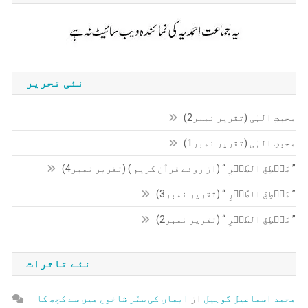
نئی تحریر
محبتِ الہٰی (تقریر نمبر2)
محبتِ الہٰی (تقریر نمبر1)
” مَنۡطِقَ الطَّیۡرِ “ (از روئے قرآن کریم ) (تقریر نمبر4)
” مَنۡطِقَ الطَّیۡرِ “ (تقریر نمبر3)
” مَنۡطِقَ الطَّیۡرِ “ (تقریر نمبر2)
نئے تاثرات
محمد اسماعیل گوہیل
از
ایمان کی ستّر شاخوں میں سے کچھ کا