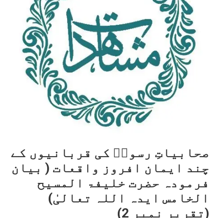
صحابیاتِ رسولؐ کی قربانیوں کے
چند ایمان افروز واقعات ( بیان
فرمودہ حضرت خلیفۃ المسیح
الخامس ایدہ اللہ تعالیٰ)
(تقریر نمبر 2)