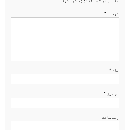
خانوں کو
*
سے نشان زد کیا گیا ہے
تبصرہ
*
نام
*
ای میل
*
ویب‌ سائٹ