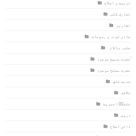
تربیت و اصلاح
تعارف کتب
تقاریر
جادو ٹونہ و رسومات
جلسہ سالانہ
ٰؑحضرت مسیح موعود
حضرت مصلح موعود
خدمت خلق
خلافت
خلفاؑ احمدیت
دروس
ذاتی اصلاح