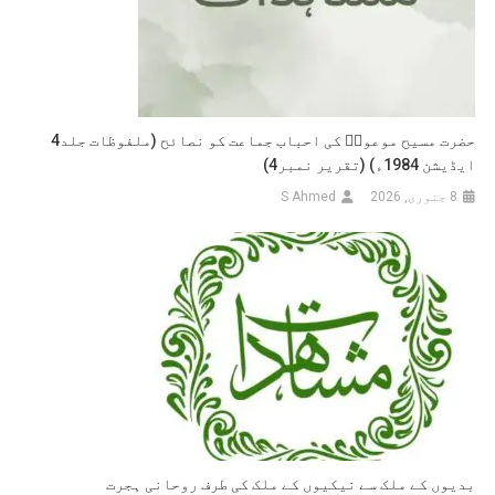
ایدہ
اللہ
تعالیٰ)
(تقریر
نمبر
2)
حضرت مسیح موعودؑ کی احباب جماعت کو نصائح (ملفوظات جلد4
ایڈیشن 1984ء) (تقریر نمبر4)
8 جنوری, 2026
S Ahmed
بدیوں کے ملک سے نیکیوں کے ملک کی طرف روحانی ہجرت