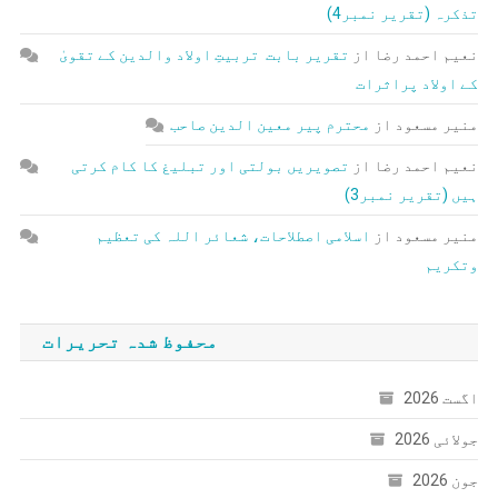
تذکرہ (تقریر نمبر4)
نعیم احمد رضا
از
تقریر بابت تربیتِ اولاد والدین کے تقویٰ
کے اولاد پراثرات
منیر مسعود
از
محترم پیر معین الدین صاحب
نعیم احمد رضا
از
تصویریں بولتی اور تبلیغ کا کام کرتی
ہیں (تقریر نمبر3)
منیر مسعود
از
اسلامی اصطلاحات، شعائر اللہ کی تعظیم
وتکریم
محفوظ شدہ تحریرات
اگست 2026
جولائی 2026
جون 2026