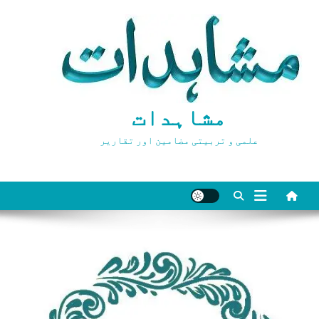
Ski
t
conten
مشاہدات
علمی و تربیتی مضامین اور تقاریر