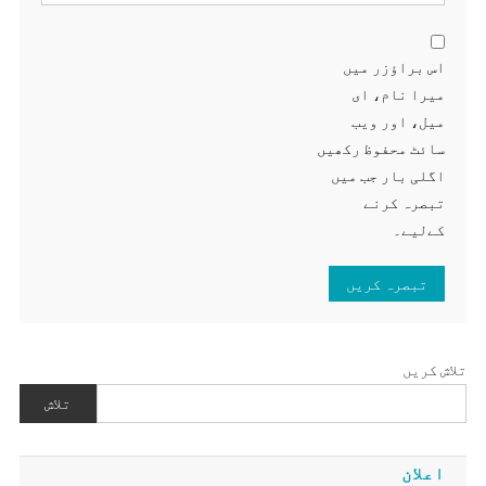
اس براؤزر میں
میرا نام، ای
میل، اور ویب
سائٹ محفوظ رکھیں
اگلی بار جب میں
تبصرہ کرنے
کےلیے۔
تلاش کریں
تلاش
اعلان