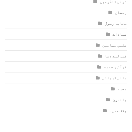
ذیلی تنظیمیں
رمضان
صحابہ رسول
عبادات
علمی مضامین
قبولیت دعا
قرآن و حدیث
مالی قربانی
محرم
والدین
وقف جدید