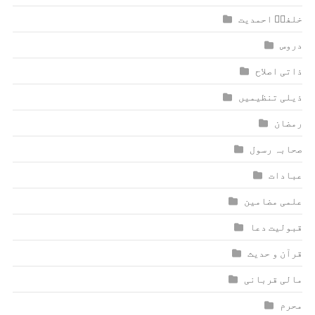
خلفاؑ احمدیت
دروس
ذاتی اصلاح
ذیلی تنظیمیں
رمضان
صحابہ رسول
عبادات
علمی مضامین
قبولیت دعا
قرآن و حدیث
مالی قربانی
محرم