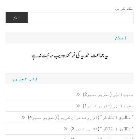
تلاش کریں
تلاش
اعلان
نئی تحریر
محبتِ الہٰی (تقریر نمبر2)
محبتِ الہٰی (تقریر نمبر1)
” مَنۡطِقَ الطَّیۡرِ “ (از روئے قرآن کریم ) (تقریر نمبر4)
” مَنۡطِقَ الطَّیۡرِ “ (تقریر نمبر3)