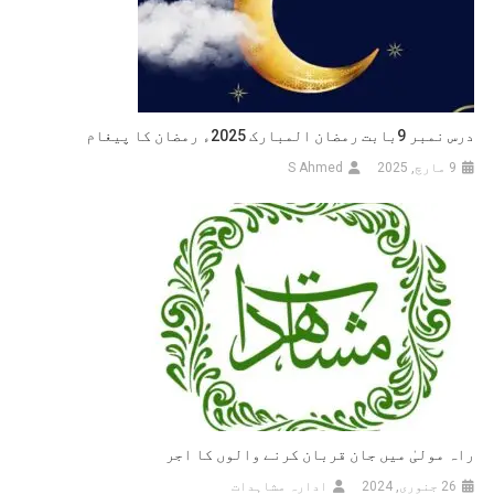
درس نمبر 9بابت رمضان المبارک 2025ء رمضان کا پیغام
9 مارچ, 2025
S Ahmed
راہ مولیٰ میں جان قربان کرنے والوں کا اجر
26 جنوری, 2024
ادارہ مشاہدات