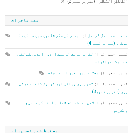
” مَنۡطِقَ الطَّیۡرِ “ (تقریر نمبر2)
نئے تاثرات
محمد اسماعیل گوہیل
از
ایمان کی ستّر شاخوں میں سے کچھ کا
تذکرہ (تقریر نمبر4)
نعیم احمد رضا
از
تقریر بابت تربیتِ اولاد والدین کے تقویٰ
کے اولاد پراثرات
منیر مسعود
از
محترم پیر معین الدین صاحب
نعیم احمد رضا
از
تصویریں بولتی اور تبلیغ کا کام کرتی
ہیں (تقریر نمبر3)
منیر مسعود
از
اسلامی اصطلاحات، شعائر اللہ کی تعظیم
وتکریم
محفوظ شدہ تحریرات