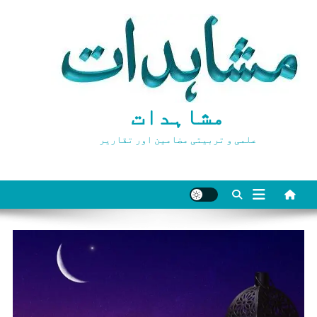
Ski
t
conten
مشاہدات
علمی و تربیتی مضامین اور تقاریر