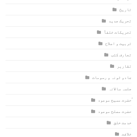
تاریخ
تحریک جدید
تحریکات خلفاٗ
تربیت و اصلاح
تعارف کتب
تقاریر
جادو ٹونہ و رسومات
جلسہ سالانہ
ٰؑحضرت مسیح موعود
حضرت مصلح موعود
خدمت خلق
خلافت