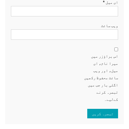
ای میل
*
ویب‌ سائٹ
اس براؤزر میں
میرا نام، ای
میل، اور ویب
سائٹ محفوظ رکھیں
اگلی بار جب میں
تبصرہ کرنے
کےلیے۔