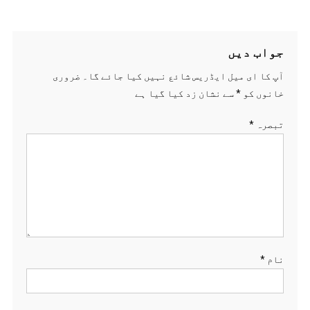
جواب دیں
آپ کا ای میل ایڈریس شائع نہیں کیا جائے گا۔
ضروری
خانوں کو
*
سے نشان زد کیا گیا ہے
تبصرہ
*
نام
*