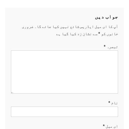
جواب دیں
آپ کا ای میل ایڈریس شائع نہیں کیا جائے گا۔
ضروری
خانوں کو
*
سے نشان زد کیا گیا ہے
تبصرہ
*
نام
*
ای میل
*