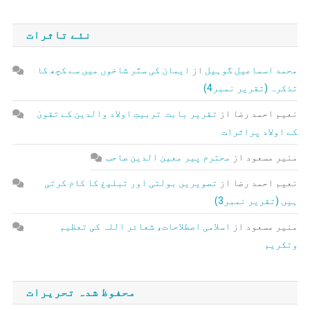
نئے تاثرات
محمد اسماعیل گوہیل
از
ایمان کی ستّر شاخوں میں سے کچھ کا
تذکرہ (تقریر نمبر4)
نعیم احمد رضا
از
تقریر بابت تربیتِ اولاد والدین کے تقویٰ
کے اولاد پراثرات
منیر مسعود
از
محترم پیر معین الدین صاحب
نعیم احمد رضا
از
تصویریں بولتی اور تبلیغ کا کام کرتی
ہیں (تقریر نمبر3)
منیر مسعود
از
اسلامی اصطلاحات، شعائر اللہ کی تعظیم
وتکریم
محفوظ شدہ تحریرات