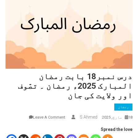
درس نمبر18 بابت رمضان
المبارک 2025ء رمضان ۔ تصّوف
اور ولایت کی جان
رمضان
On
S Ahmed
18 مارچ, 2025
Leave A Comment
درس
Spread the love
نمبر18