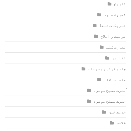
تاریخ
تحریک جدید
تحریکات خلفاٗ
تربیت و اصلاح
تعارف کتب
تقاریر
جادو ٹونہ و رسومات
جلسہ سالانہ
ٰؑحضرت مسیح موعود
حضرت مصلح موعود
خدمت خلق
خلافت