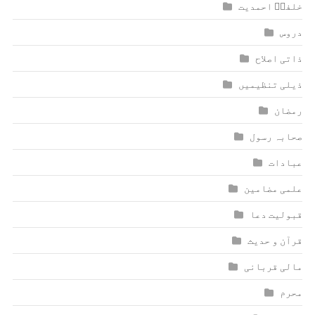
خلفاؑ احمدیت
دروس
ذاتی اصلاح
ذیلی تنظیمیں
رمضان
صحابہ رسول
عبادات
علمی مضامین
قبولیت دعا
قرآن و حدیث
مالی قربانی
محرم