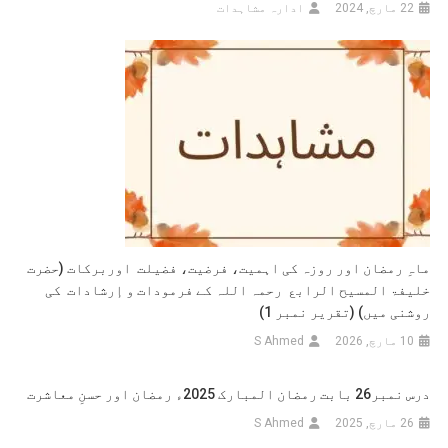
22 مارچ, 2024
ادارہ مشاہدات
ماہِ رمضان اور روزہ کی اہمیت، فرضیت، فضیلت اوربرکات (حضرت
خلیفۃ المسیح الرابع رحمہ اللہ کے فرمودات و إرشادات کی
روشنی میں) (تقریر نمبر 1)
10 مارچ, 2026
S Ahmed
درس نمبر26 بابت رمضان المبارک 2025ء رمضان اور حسنِ معاشرت
26 مارچ, 2025
S Ahmed