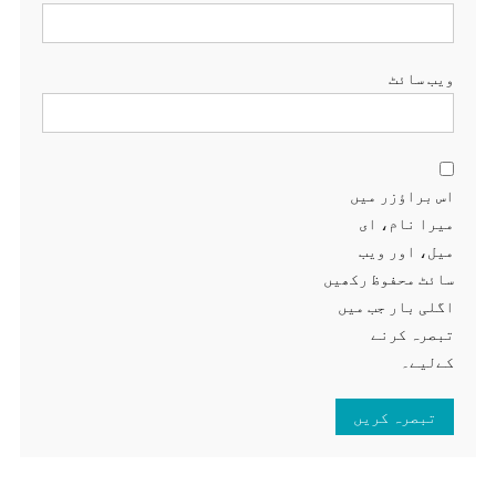
ویب‌ سائٹ
اس براؤزر میں
میرا نام، ای
میل، اور ویب
سائٹ محفوظ رکھیں
اگلی بار جب میں
تبصرہ کرنے
کےلیے۔