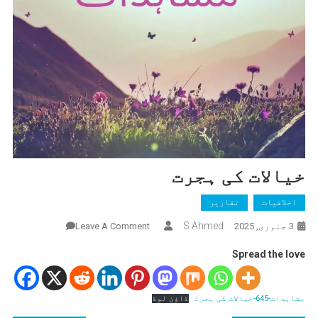
خیالات کی ہجرت
اخلاقیات
تقاریر
On
S Ahmed
3 جنوری, 2025
Leave A Comment
خیالات
Spread the love
کی
ہجرت
مشاہدات-645-خیالات کی ہجرت
ڈاؤن لوڈ