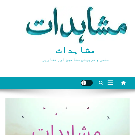
Ski
t
conten
مشاہدات
علمی و تربیتی مضامین اور تقاریر