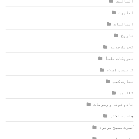
انسانیت
اھلبیت
ایمانیات
تاریخ
تحریک جدید
تحریکات خلفاٗ
تربیت و اصلاح
تعارف کتب
تقاریر
جادو ٹونہ و رسومات
جلسہ سالانہ
ٰؑحضرت مسیح موعود
حضرت مصلح موعود