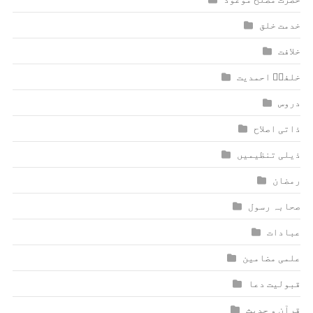
خدمت خلق
خلافت
خلفاؑ احمدیت
دروس
ذاتی اصلاح
ذیلی تنظیمیں
رمضان
صحابہ رسول
عبادات
علمی مضامین
قبولیت دعا
قرآن و حدیث