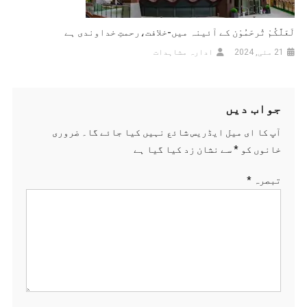
لَعَلَّکُمْ تُرحَمُوْن کے آئینہ میں-خلافت،رحمتِ خداوندی ہے
21 مئی, 2024
ادارہ مشاہدات
جواب دیں
آپ کا ای میل ایڈریس شائع نہیں کیا جائے گا۔
ضروری
خانوں کو
*
سے نشان زد کیا گیا ہے
تبصرہ
*