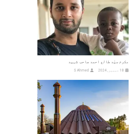
مکرم سیّد طالع احمد صاحب شہید
18 دسمبر, 2024
S Ahmed