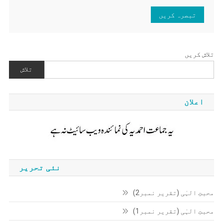
تلاش کریں
تلاش
اعلان
نئی تحریر
محبتِ الہٰی (تقریر نمبر2)
محبتِ الہٰی (تقریر نمبر1)