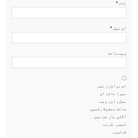
نام
*
ای میل
*
ویب‌ سائٹ
اس براؤزر میں
میرا نام، ای
میل، اور ویب
سائٹ محفوظ رکھیں
اگلی بار جب میں
تبصرہ کرنے
کےلیے۔