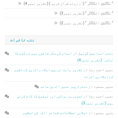
” مَنۡطِقَ الطَّیۡرِ “ (از روئے قرآن کریم ) (تقریر نمبر4)
” مَنۡطِقَ الطَّیۡرِ “ (تقریر نمبر3)
” مَنۡطِقَ الطَّیۡرِ “ (تقریر نمبر2)
نئے تاثرات
محمد اسماعیل گوہیل
از
ایمان کی ستّر شاخوں میں سے کچھ کا
تذکرہ (تقریر نمبر4)
نعیم احمد رضا
از
تقریر بابت تربیتِ اولاد والدین کے تقویٰ
کے اولاد پراثرات
منیر مسعود
از
محترم پیر معین الدین صاحب
نعیم احمد رضا
از
تصویریں بولتی اور تبلیغ کا کام کرتی
ہیں (تقریر نمبر3)
منیر مسعود
از
اسلامی اصطلاحات، شعائر اللہ کی تعظیم