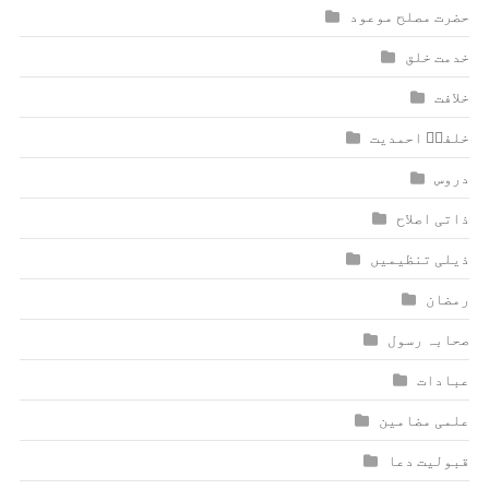
حضرت مصلح موعود
خدمت خلق
خلافت
خلفاؑ احمدیت
دروس
ذاتی اصلاح
ذیلی تنظیمیں
رمضان
صحابہ رسول
عبادات
علمی مضامین
قبولیت دعا