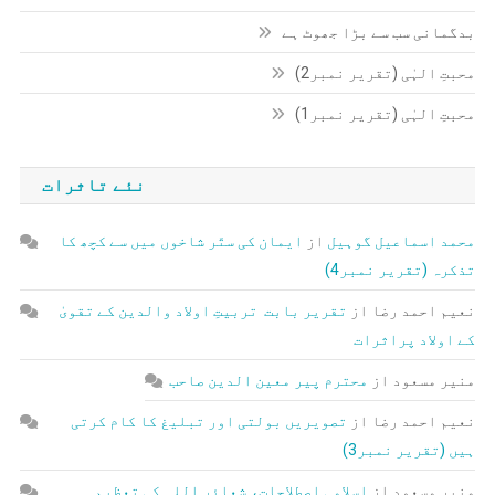
بدگمانی سب سے بڑا جھوٹ ہے
محبتِ الہٰی (تقریر نمبر2)
محبتِ الہٰی (تقریر نمبر1)
نئے تاثرات
محمد اسماعیل گوہیل
از
ایمان کی ستّر شاخوں میں سے کچھ کا
تذکرہ (تقریر نمبر4)
نعیم احمد رضا
از
تقریر بابت تربیتِ اولاد والدین کے تقویٰ
کے اولاد پراثرات
منیر مسعود
از
محترم پیر معین الدین صاحب
نعیم احمد رضا
از
تصویریں بولتی اور تبلیغ کا کام کرتی
ہیں (تقریر نمبر3)
منیر مسعود
از
اسلامی اصطلاحات، شعائر اللہ کی تعظیم