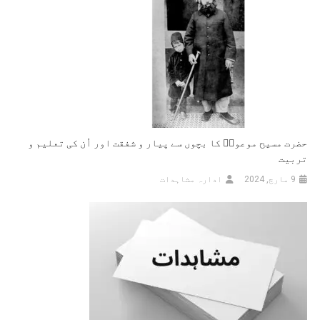
حضرت مسیح موعودؑ کا بچوں سے پیار و شفقت اور اُن کی تعلیم و
تربیت
9 مارچ, 2024
ادارہ مشاہدات