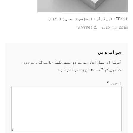
اٰمَنُوۡا اورعَمِلُوا الصّٰلِحٰتِ کا حسین امتزاج
22 جون, 2026
S Ahmed
جواب دیں
آپ کا ای میل ایڈریس شائع نہیں کیا جائے گا۔
ضروری
خانوں کو
*
سے نشان زد کیا گیا ہے
تبصرہ
*