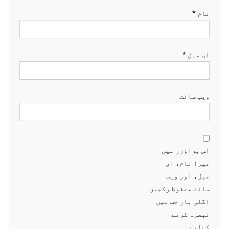
نام
*
ای میل
*
ویب‌ سائٹ
اس براؤزر میں
میرا نام، ای
میل، اور ویب
سائٹ محفوظ رکھیں
اگلی بار جب میں
تبصرہ کرنے
کےلیے۔