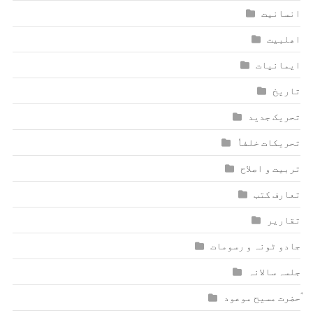
انسانیت
اھلبیت
ایمانیات
تاریخ
تحریک جدید
تحریکات خلفاٗ
تربیت و اصلاح
تعارف کتب
تقاریر
جادو ٹونہ و رسومات
جلسہ سالانہ
ٰؑحضرت مسیح موعود