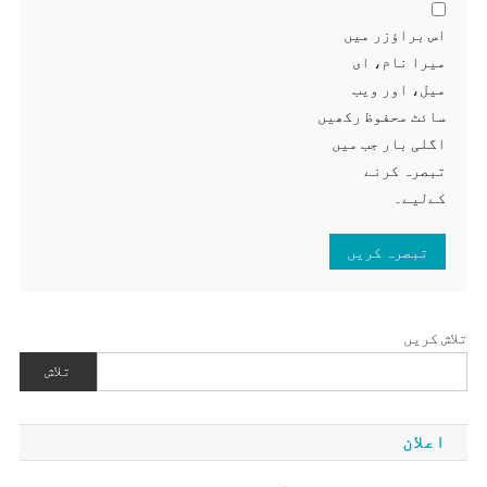
اس براؤزر میں
میرا نام، ای
میل، اور ویب
سائٹ محفوظ رکھیں
اگلی بار جب میں
تبصرہ کرنے
کےلیے۔
تلاش کریں
تلاش
اعلان