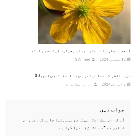
آنحضرت صلی اللہ علیہ وسلم بحیثیت ایک عظیم قائد
12 ستمبر, 2024
S Ahmed
عیدالفطر کے مسائل اور اِس کا فلسفہ-درس نمبر30
8 اپریل, 2024
ادارہ مشاہدات
جواب دیں
آپ کا ای میل ایڈریس شائع نہیں کیا جائے گا۔
ضروری
خانوں کو
*
سے نشان زد کیا گیا ہے