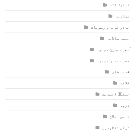
تعارف کتب
تقاریر
جادو ٹونہ و رسومات
جلسہ سالانہ
ٰؑحضرت مسیح موعود
حضرت مصلح موعود
خدمت خلق
خلافت
خلفاؑ احمدیت
دروس
ذاتی اصلاح
ذیلی تنظیمیں