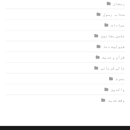
رمضان
صحابہ رسول
عبادات
علمی مضامین
قبولیت دعا
قرآن و حدیث
مالی قربانی
محرم
والدین
وقف جدید