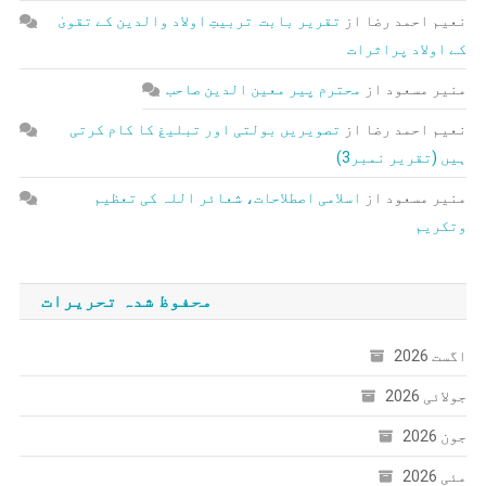
نعیم احمد رضا
از
تقریر بابت تربیتِ اولاد والدین کے تقویٰ
کے اولاد پراثرات
منیر مسعود
از
محترم پیر معین الدین صاحب
نعیم احمد رضا
از
تصویریں بولتی اور تبلیغ کا کام کرتی
ہیں (تقریر نمبر3)
منیر مسعود
از
اسلامی اصطلاحات، شعائر اللہ کی تعظیم
وتکریم
محفوظ شدہ تحریرات
اگست 2026
جولائی 2026
جون 2026
مئی 2026