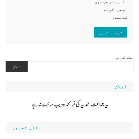
اگلی بار جب میں
تبصرہ کرنے
کےلیے۔
تلاش کریں
تلاش
اعلان
نئی تحریر