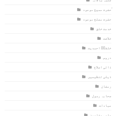
ٰؑحضرت مسیح موعود
حضرت مصلح موعود
خدمت خلق
خلافت
خلفاؑ احمدیت
دروس
ذاتی اصلاح
ذیلی تنظیمیں
رمضان
صحابہ رسول
عبادات
علمی مضامین