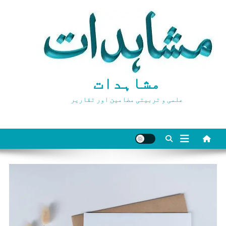
Ski
t
conten
مشاہدات
علمی و تربیتی مضامین اور تقاریر