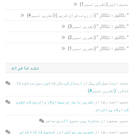
محبتِ الہٰی (تقریر نمبر1)
” مَنۡطِقَ الطَّیۡرِ “ (از روئے قرآن کریم ) (تقریر نمبر4)
” مَنۡطِقَ الطَّیۡرِ “ (تقریر نمبر3)
” مَنۡطِقَ الطَّیۡرِ “ (تقریر نمبر2)
” مَنۡطِقَ الطَّیۡرِ “ (تقریر نمبر1)
نئے تاثرات
محمد اسماعیل گوہیل
از
ایمان کی ستّر شاخوں میں سے کچھ کا
تذکرہ (تقریر نمبر4)
نعیم احمد رضا
از
تقریر بابت تربیتِ اولاد والدین کے تقویٰ
کے اولاد پراثرات
منیر مسعود
از
محترم پیر معین الدین صاحب
نعیم احمد رضا
از
تصویریں بولتی اور تبلیغ کا کام کرتی