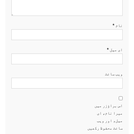
نام
*
ای میل
*
ویب‌ سائٹ
اس براؤزر میں
میرا نام، ای
میل، اور ویب
سائٹ محفوظ رکھیں