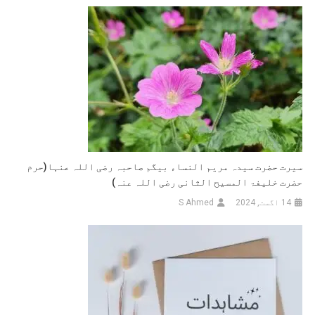
سیرت حضرت سیدہ مریم النساء بیگم صاحبہ رضی اللہ عنہا(حرم
حضرت خلیفۃ المسیح الثانی رضی اللہ عنہ)
14 اگست, 2024
S Ahmed