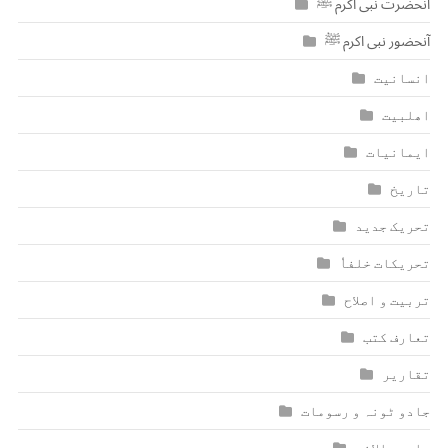
آنحضرت نبی اکرم ﷺ
آنحضور نبی اکرم ﷺ
انسانیت
اھلبیت
ایمانیات
تاریخ
تحریک جدید
تحریکات خلفاٗ
تربیت و اصلاح
تعارف کتب
تقاریر
جادو ٹونہ و رسومات
جلسہ سالانہ