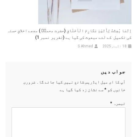
اِنَّمَا بُعِثْتُ لِاُتَمِّمَ مَکَارِمَ الْاَخْلَاقِ (حضرت محمدؐ ) مجھے اخلاقِ حسنہ
کی تکمیل کے لئے مبعوث کی گیا ہے (تقریر نمبر 1)
18 اگست, 2025
S Ahmed
جواب دیں
آپ کا ای میل ایڈریس شائع نہیں کیا جائے گا۔
ضروری
خانوں کو
*
سے نشان زد کیا گیا ہے
تبصرہ
*