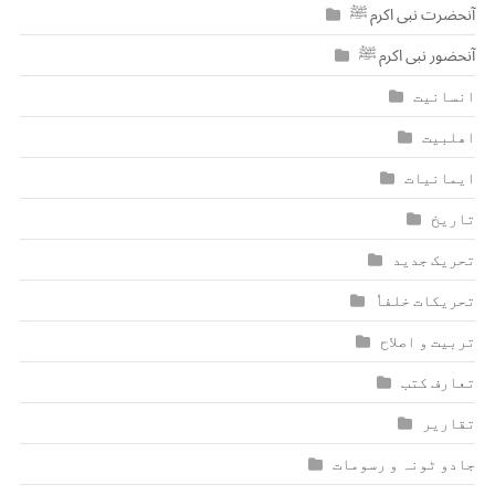
آنحضرت نبی اکرم ﷺ
آنحضور نبی اکرم ﷺ
انسانیت
اھلبیت
ایمانیات
تاریخ
تحریک جدید
تحریکات خلفاٗ
تربیت و اصلاح
تعارف کتب
تقاریر
جادو ٹونہ و رسومات