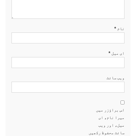
نام
*
ای میل
*
ویب‌ سائٹ
اس براؤزر میں
میرا نام، ای
میل، اور ویب
سائٹ محفوظ رکھیں