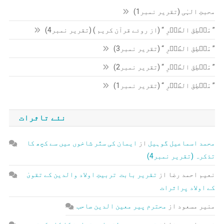
محبتِ الہٰی (تقریر نمبر1)
” مَنۡطِقَ الطَّیۡرِ “ (از روئے قرآن کریم ) (تقریر نمبر4)
” مَنۡطِقَ الطَّیۡرِ “ (تقریر نمبر3)
” مَنۡطِقَ الطَّیۡرِ “ (تقریر نمبر2)
” مَنۡطِقَ الطَّیۡرِ “ (تقریر نمبر1)
نئے تاثرات
محمد اسماعیل گوہیل
از
ایمان کی ستّر شاخوں میں سے کچھ کا
تذکرہ (تقریر نمبر4)
نعیم احمد رضا
از
تقریر بابت تربیتِ اولاد والدین کے تقویٰ
کے اولاد پراثرات
منیر مسعود
از
محترم پیر معین الدین صاحب