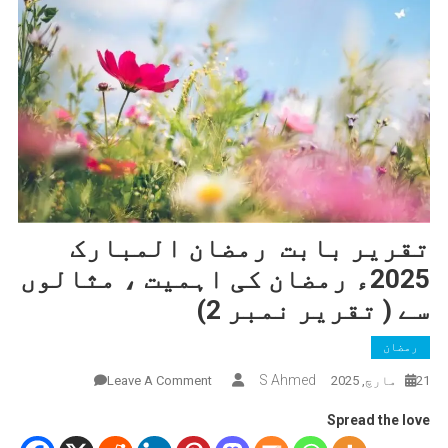
تقریر بابت رمضان المبارک
2025ء رمضان کی اہمیت ، مثالوں
سے ( تقریر نمبر 2)
رمضان
On
S Ahmed
21 مارچ, 2025
Leave A Comment
تقریر
Spread the love
بابت