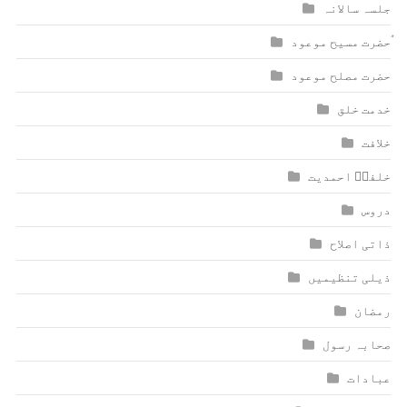
جلسہ سالانہ
ٰؑحضرت مسیح موعود
حضرت مصلح موعود
خدمت خلق
خلافت
خلفاؑ احمدیت
دروس
ذاتی اصلاح
ذیلی تنظیمیں
رمضان
صحابہ رسول
عبادات