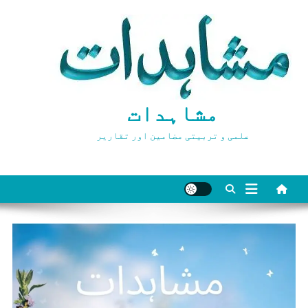
Ski
t
conten
مشاہدات
علمی و تربیتی مضامین اور تقاریر