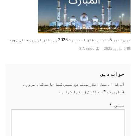
درس نمبر 5بابت رمضان المبارک 2025ء رمضان اور روحانی ہجرت
5 مارچ, 2025
S Ahmed
جواب دیں
آپ کا ای میل ایڈریس شائع نہیں کیا جائے گا۔
ضروری
خانوں کو
*
سے نشان زد کیا گیا ہے
تبصرہ
*