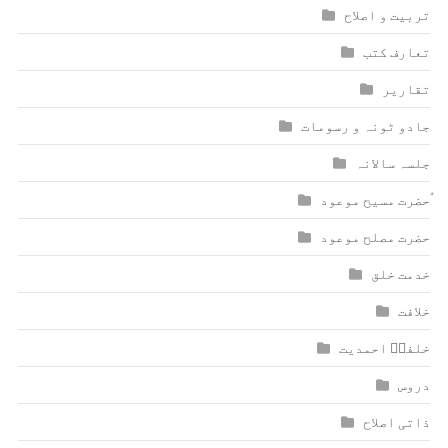
تربیت و اصلاح
تعارف کتب
تقاریر
جادو ٹونہ و رسومات
جلسہ سالانہ
ٰؑحضرت مسیح موعود
حضرت مصلح موعود
خدمت خلق
خلافت
خلفاؑ احمدیت
دروس
ذاتی اصلاح