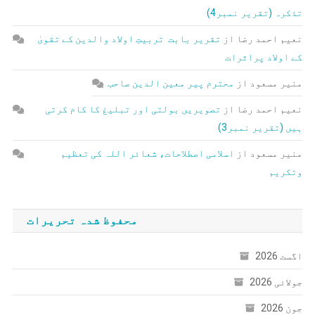
تذکرہ (تقریر نمبر4)
نعیم احمد رضا
از
تقریر بابت تربیتِ اولاد والدین کے تقویٰ
کے اولاد پراثرات
منیر مسعود
از
محترم پیر معین الدین صاحب
نعیم احمد رضا
از
تصویریں بولتی اور تبلیغ کا کام کرتی
ہیں (تقریر نمبر3)
منیر مسعود
از
اسلامی اصطلاحات، شعائر اللہ کی تعظیم
وتکریم
محفوظ شدہ تحریرات
اگست 2026
جولائی 2026
جون 2026