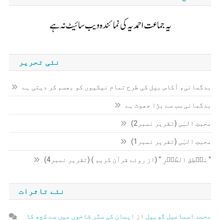
نئی تحریر
بدگمانی، آکاس بیل کی طرح تمام نیکیوں کو بھسم کر دیتی ہے
بدگمانی سب سے بڑا جھوٹ ہے
محبتِ الہٰی (تقریر نمبر2)
محبتِ الہٰی (تقریر نمبر1)
” مَنۡطِقَ الطَّیۡرِ “ (از روئے قرآن کریم ) (تقریر نمبر4)
نئے تاثرات
محمد اسماعیل گوہیل
از
ایمان کی ستّر شاخوں میں سے کچھ کا