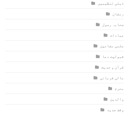
ذیلی تنظیمیں
رمضان
صحابہ رسول
عبادات
علمی مضامین
قبولیت دعا
قرآن و حدیث
مالی قربانی
محرم
والدین
وقف جدید