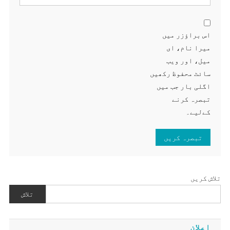
اس براؤزر میں
میرا نام، ای
میل، اور ویب
سائٹ محفوظ رکھیں
اگلی بار جب میں
تبصرہ کرنے
کےلیے۔
تلاش کریں
تلاش
اعلان