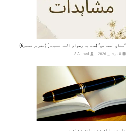
”متاعِ آسمانی“ (صحابہ رضوان اللہ علیہم) (تقریر نمبر6)
8 جولائی, 2026
S Ahmed
باادب با نصیب،بے ادب بے نصیب