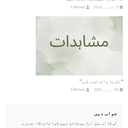
9 اکتوبر, 2024
S Ahmed
’’ زکریا والی توبہ کرو‘‘
28 اپریل, 2025
S Ahmed
جواب دیں
آپ کا ای میل ایڈریس شائع نہیں کیا جائے گا۔
ضروری