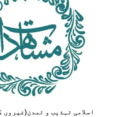
اسلامی تہذیب و تمدن(غیروں ک