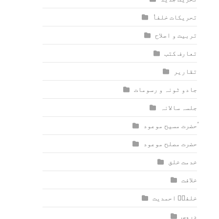
تحریکات خلفاٗ
تربیت و اصلاح
تعارف کتب
تقاریر
جادو ٹونہ و رسومات
جلسہ سالانہ
ٰؑحضرت مسیح موعود
حضرت مصلح موعود
خدمت خلق
خلافت
خلفاؑ احمدیت
دروس