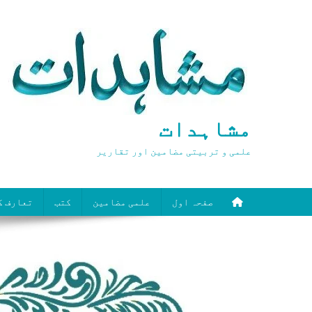
Ski
t
conten
مشاہدات
علمی و تربیتی مضامین اور تقاریر
صفحہ اول
علمی مضامین
کتب
تعارف ک