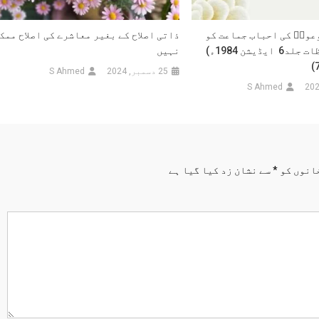
عودؑ کی احباب جماعت کو
ذاتی اصلاح کے بغیر معاشرے کی اصلاح ممک
نصائح (ملفوظات جلد6 ایڈیشن 1984ء)
نہیں
25 دسمبر, 2024
S Ahmed
S Ahmed
انوں کو
*
سے نشان زد کیا گیا ہے