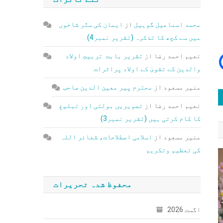
محمد اسماعیل گوہیل
از
ایمان کی ستّر شاخوں
میں سے کچھ کا تذکرہ (تقریر نمبر4)
نعیم احمد رضا
از
تقریر بابت تربیتِ اولاد
والدین کے تقویٰ کے اولاد پراثرات
منیر مسعود
از
محترم پیر معین الدین صاحب
نعیم احمد رضا
از
تصویریں بولتی اور تبلیغ
کا کام کرتی ہیں (تقریر نمبر3)
منیر مسعود
از
اسلامی اصطلاحات، شعائر اللہ
کی تعظیم وتکریم
محفوظ شدہ تحریرات
اگست 2026