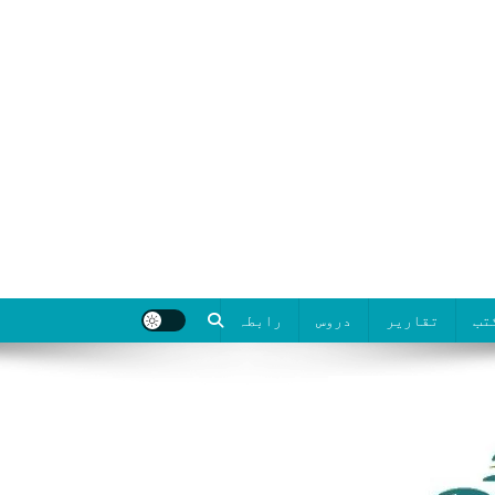
تب
تقاریر
دروس
رابطہ