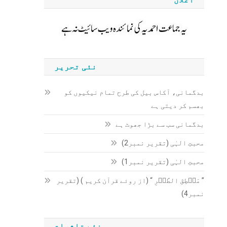
نئی تحریر
بدگمانی، آکاس بیل کی طرح تمام نیکیوں کو
بھسم کر دیتی ہے
بدگمانی سب سے بڑا جھوٹ ہے
محبتِ الہٰی (تقریر نمبر2)
محبتِ الہٰی (تقریر نمبر1)
” مَنۡطِقَ الطَّیۡرِ “ (از روئے قرآن کریم ) (تقریر
نمبر4)
نئے تاثرات