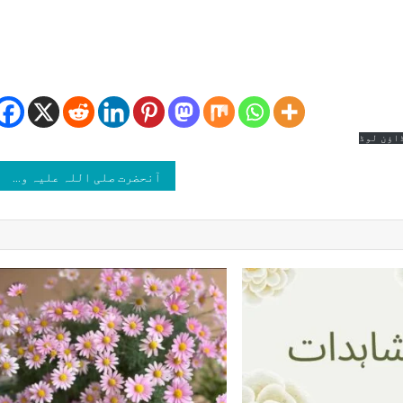
امی
یب
ن(غیروں
اؤن لوڈ
ق
آنحضرت صلی اللہ علیہ وسلم کا دشمنوں سے حسنِ سلوک
لہ