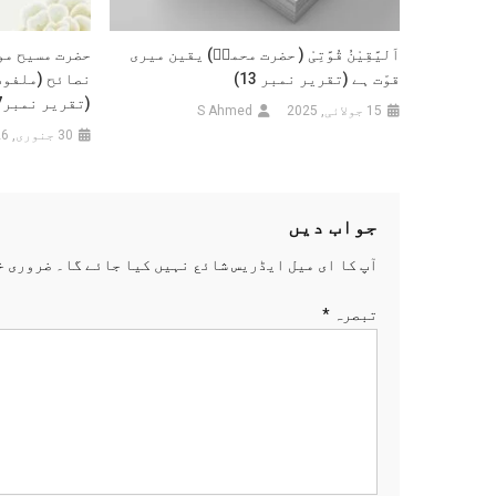
اَلیَّقِیْنُ قُوَّتِیْ ( حضرت محمدؐ) یقین میری
حضرت مسیح مو
قوّت ہے (تقریر نمبر 13)
(تقریر نمبر7)
15 جولائی, 2025
S Ahmed
30 جنوری, 2026
جواب دیں
آپ کا ای میل ایڈریس شائع نہیں کیا جائے گا۔
ضروری خ
تبصرہ
*