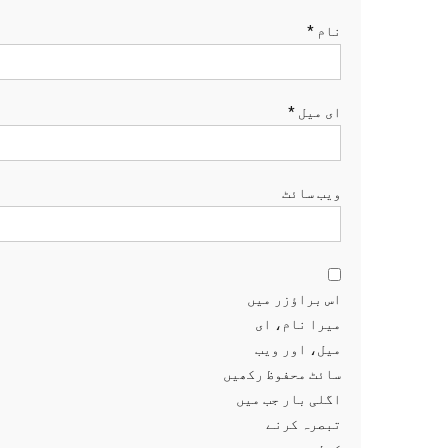
نام
*
ای میل
*
ویب‌ سائٹ
اس براؤزر میں
میرا نام، ای
میل، اور ویب
سائٹ محفوظ رکھیں
اگلی بار جب میں
تبصرہ کرنے