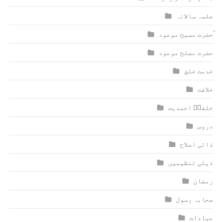
جلسہ سالانہ
ٰؑحضرت مسیح موعود
حضرت مصلح موعود
خدمت خلق
خلافت
خلفاؑ احمدیت
دروس
ذاتی اصلاح
ذیلی تنظیمیں
رمضان
صحابہ رسول
عبادات