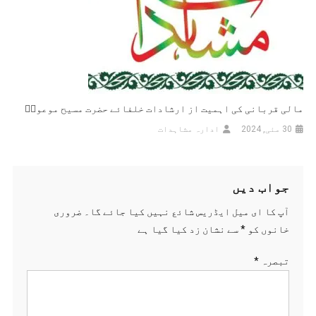
مالی قربانی کی اہمیت از ارشادات خلفائے حضرت مسیح موعودؑ
30 مئی, 2024
ادارہ مشاہدات
جواب دیں
آپ کا ای میل ایڈریس شائع نہیں کیا جائے گا۔
ضروری
خانوں کو
*
سے نشان زد کیا گیا ہے
تبصرہ
*