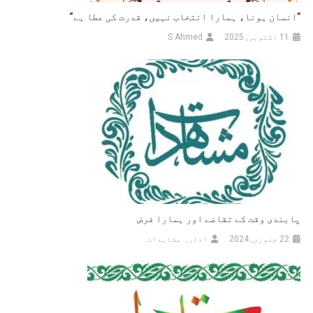
”انسان ہونا، ہمارا انتخاب نہیں، قدرت کی عطا ہے“
11 اکتوبر, 2025
S Ahmed
پابندی وقت کے تقاضے اور ہمارا فرض
22 جنوری, 2024
ادارہ مشاہدات