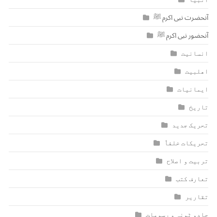
آنحضرت نبی اکرم ﷺ
آنحضور نبی اکرم ﷺ
انسانیت
اھلبیت
ایمانیات
تاریخ
تحریک جدید
تحریکات خلفاٗ
تربیت و اصلاح
تعارف کتب
تقاریر
جادو ٹونہ و رسومات