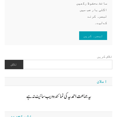
سائٹ محفوظ رکھیں
اگلی بار جب میں
تبصرہ کرنے
کےلیے۔
تلاش کریں
تلاش
اعلان
نئی تحریر