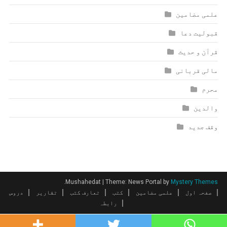
علمی مضامین
قبولیت دعا
قرآن و حدیث
مالی قربانی
محرم
والدین
وقف جدید
.
Mushahedat
|
Theme: News Portal by
Mystery Themes
صفحہ اول
علمی مضامین
کتب
تعارف کتب
تقاریر
دروس
رابطہ