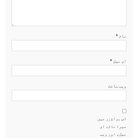
نام
*
ای میل
*
ویب‌ سائٹ
اس براؤزر میں
میرا نام، ای
میل، اور ویب