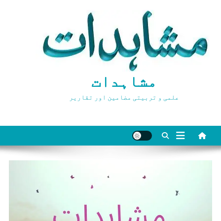
Ski
t
conten
مشاہدات
علمی و تربیتی مضامین اور تقاریر