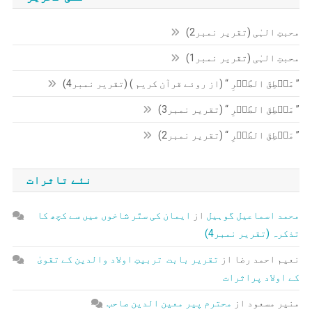
محبتِ الہٰی (تقریر نمبر2)
محبتِ الہٰی (تقریر نمبر1)
” مَنۡطِقَ الطَّیۡرِ “ (از روئے قرآن کریم ) (تقریر نمبر4)
” مَنۡطِقَ الطَّیۡرِ “ (تقریر نمبر3)
” مَنۡطِقَ الطَّیۡرِ “ (تقریر نمبر2)
نئے تاثرات
محمد اسماعیل گوہیل
از
ایمان کی ستّر شاخوں میں سے کچھ کا
تذکرہ (تقریر نمبر4)
نعیم احمد رضا
از
تقریر بابت تربیتِ اولاد والدین کے تقویٰ
کے اولاد پراثرات
منیر مسعود
از
محترم پیر معین الدین صاحب