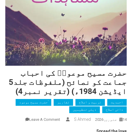
حضرت مسیح موعودؑ کی احباب
جماعت کو نصائح (ملفوظات جلد5
ایڈیشن 1984ء) (تقریر نمبر4)
احمدیت
تربیت و اصلاح
تقاریر
ٰؑحضرت مسیح موعود
ذاتی اصلاح
ذیلی تنظیمیں
On
S Ahmed
14 جنوری, 2026
Leave A Comment
حضرت
Spread the love