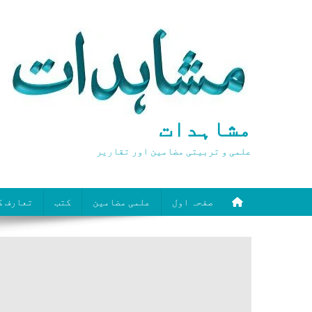
Ski
t
conten
مشاہدات
علمی و تربیتی مضامین اور تقاریر
صفحہ اول
علمی مضامین
کتب
تعارف ک