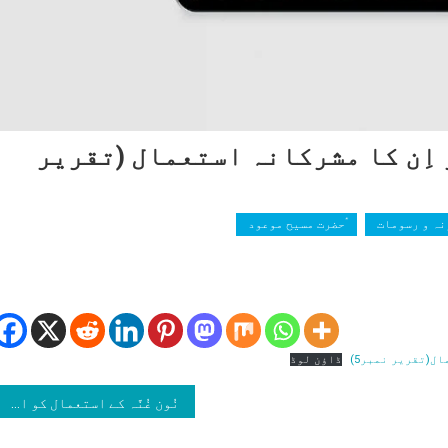
 اِن کا مشرکانہ استعمال (تقریر
نہ و رسومات
ٰؑحضرت مسیح موعود
ر
ڈاؤن لوڈ
نُون غُنَّہ کے استعمال کو اپنائیں