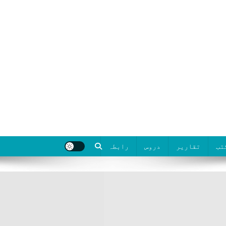
تب
تقاریر
دروس
رابطہ