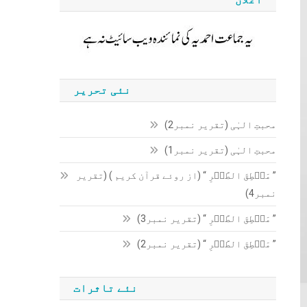
نئی تحریر
محبتِ الہٰی (تقریر نمبر2)
محبتِ الہٰی (تقریر نمبر1)
” مَنۡطِقَ الطَّیۡرِ “ (از روئے قرآن کریم ) (تقریر
نمبر4)
” مَنۡطِقَ الطَّیۡرِ “ (تقریر نمبر3)
” مَنۡطِقَ الطَّیۡرِ “ (تقریر نمبر2)
نئے تاثرات