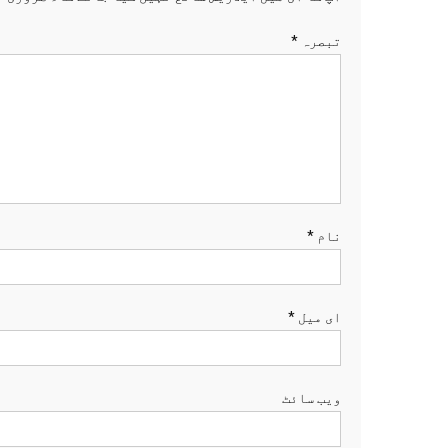
تبصرہ
*
نام
*
ای میل
*
ویب‌ سائٹ