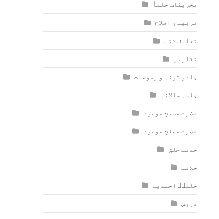
تحریکات خلفاٗ
تربیت و اصلاح
تعارف کتب
تقاریر
جادو ٹونہ و رسومات
جلسہ سالانہ
ٰؑحضرت مسیح موعود
حضرت مصلح موعود
خدمت خلق
خلافت
خلفاؑ احمدیت
دروس