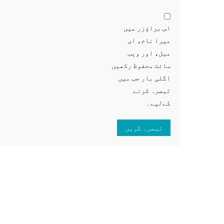
اس براؤزر میں
میرا نام، ای
میل، اور ویب
سائٹ محفوظ رکھیں
اگلی بار جب میں
تبصرہ کرنے
کےلیے۔