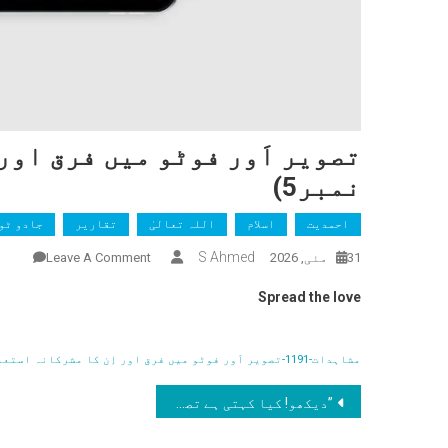
تصویر اَور فوٹو میں فرق اور
نمبر5)
احمدیت
اسلام
اللہ تعالیٰ
تقاریر
جادو ٹو
On
S Ahmed
31 مئی, 2026
Leave A Comment
تصوی
Spread the love
اَور
فوٹو
میں
مشاہدات-1191-تصویر اَور فوٹو میں فرق اور اِن کا مشرکانہ استعمال(تقریر نمبر5)
فرق
پوسٹوں
اور
’’دیکھو! کیا کہتی ہے تصویر تمہاری‘‘ )تقریر نمبر4)
اِن
کی
کا