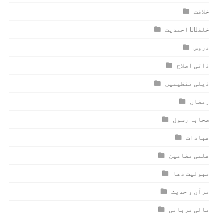
خلافت
خلفاؑ احمدیت
دروس
ذاتی اصلاح
ذیلی تنظیمیں
رمضان
صحابہ رسول
عبادات
علمی مضامین
قبولیت دعا
قرآن و حدیث
مالی قربانی