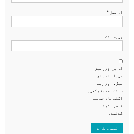
ای میل
*
ویب‌ سائٹ
اس براؤزر میں
میرا نام، ای
میل، اور ویب
سائٹ محفوظ رکھیں
اگلی بار جب میں
تبصرہ کرنے
کےلیے۔