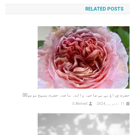
کی
RELATED POSTS
نیویگیشن
حضرت چراغ بی بی صاحبہ والدہ ماجدہ حضرت مسیح موعودؑ
11 اکتوبر, 2024
S Ahmed