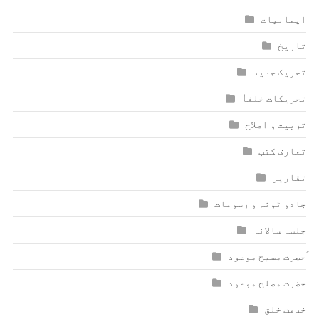
ایمانیات
تاریخ
تحریک جدید
تحریکات خلفاٗ
تربیت و اصلاح
تعارف کتب
تقاریر
جادو ٹونہ و رسومات
جلسہ سالانہ
ٰؑحضرت مسیح موعود
حضرت مصلح موعود
خدمت خلق