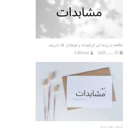
خلافت ، روحانی ترقیات و فیضان کا ذریعہ
25 مئی, 2025
S Ahmed
آنکھ کا زنا