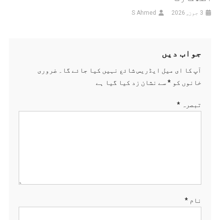
3 جون, 2026
S Ahmed
جواب دیں
آپ کا ای میل ایڈریس شائع نہیں کیا جائے گا۔
ضروری
خانوں کو
*
سے نشان زد کیا گیا ہے
تبصرہ
*
نام
*