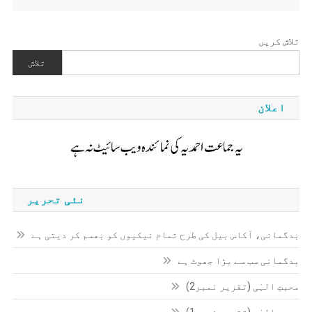
تلاش کریں
تلاش
اعلان
نئی تحریر
بدگمانی، آکاس بیل کی طرح تمام نیکیوں کو بھسم کر دیتی ہے
بدگمانی سب سے بڑا جھوٹ ہے
محبتِ الہٰی (تقریر نمبر2)