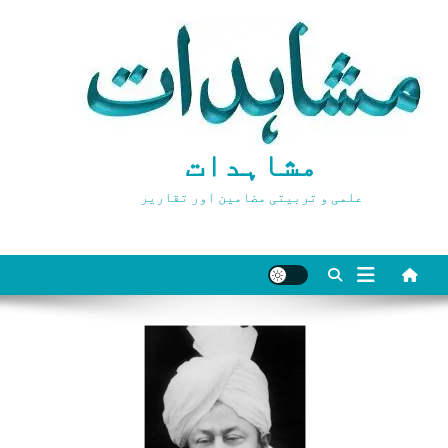
Ski
t
conten
مشاہدات
علمی و تربیتی مضامین اور تقاریر