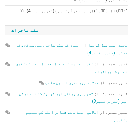
محبتِ الہٰی (تقریر نمبر1)
” مَنۡطِقَ الطَّیۡرِ “ (از روئے قرآن کریم ) (تقریر نمبر4)
نئے تاثرات
محمد اسماعیل گوہیل
از
ایمان کی ستّر شاخوں میں سے کچھ کا
تذکرہ (تقریر نمبر4)
نعیم احمد رضا
از
تقریر بابت تربیتِ اولاد والدین کے تقویٰ
کے اولاد پراثرات
منیر مسعود
از
محترم پیر معین الدین صاحب
نعیم احمد رضا
از
تصویریں بولتی اور تبلیغ کا کام کرتی
ہیں (تقریر نمبر3)
منیر مسعود
از
اسلامی اصطلاحات، شعائر اللہ کی تعظیم
وتکریم