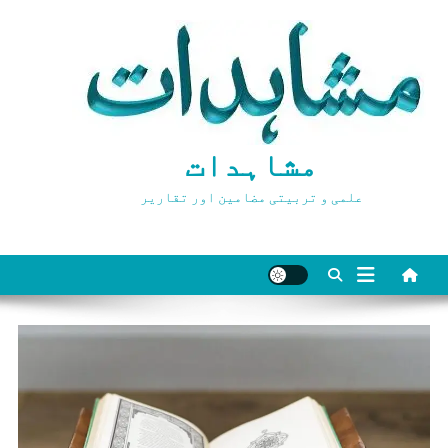
Ski
t
conten
مشاہدات
علمی و تربیتی مضامین اور تقاریر