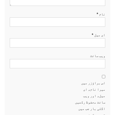
نام
*
ای میل
*
ویب‌ سائٹ
اس براؤزر میں
میرا نام، ای
میل، اور ویب
سائٹ محفوظ رکھیں
اگلی بار جب میں
تبصرہ کرنے