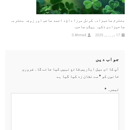
محترم صاحبزادہ کرنل مرزا داؤد احمد صاحب اور زوجہ محترمہ
صاحبزادی ذکیہ بیگم صاحبہ
17 فروری, 2025
S Ahmed
جواب دیں
آپ کا ای میل ایڈریس شائع نہیں کیا جائے گا۔
ضروری
خانوں کو
*
سے نشان زد کیا گیا ہے
تبصرہ
*