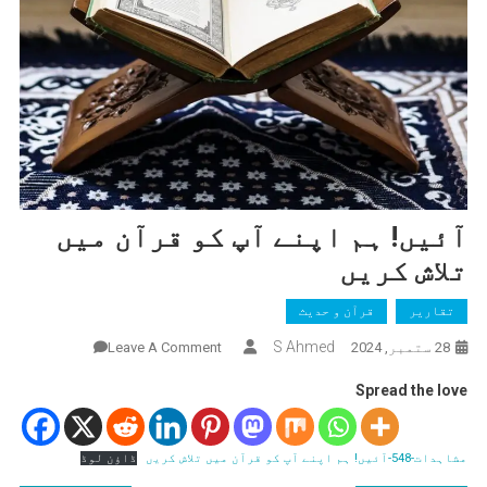
آئیں! ہم اپنے آپ کو قرآن میں
تلاش کریں
تقاریر
قرآن و حدیث
On
S Ahmed
28 ستمبر, 2024
Leave A Comment
آئیں!
Spread the love
ہم
اپنے
آپ
مشاہدات-548-آئیں! ہم اپنے آپ کو قرآن میں تلاش کریں
ڈاؤن لوڈ
کو