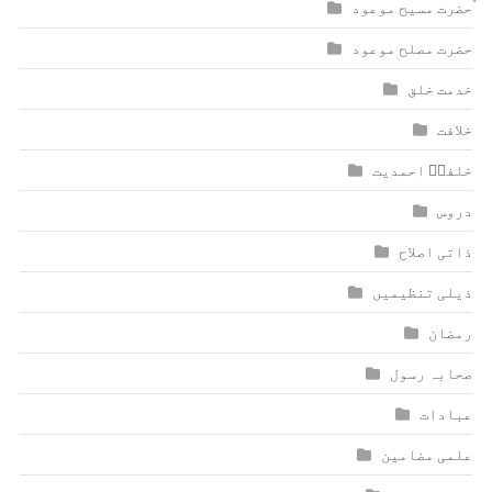
ٰؑحضرت مسیح موعود
حضرت مصلح موعود
خدمت خلق
خلافت
خلفاؑ احمدیت
دروس
ذاتی اصلاح
ذیلی تنظیمیں
رمضان
صحابہ رسول
عبادات
علمی مضامین