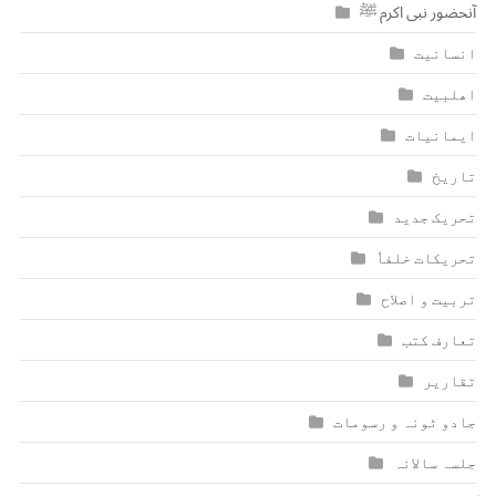
آنحضور نبی اکرم ﷺ
انسانیت
اھلبیت
ایمانیات
تاریخ
تحریک جدید
تحریکات خلفاٗ
تربیت و اصلاح
تعارف کتب
تقاریر
جادو ٹونہ و رسومات
جلسہ سالانہ