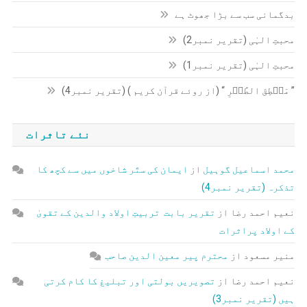
بدگمانی سب سے بڑا جھوٹ ہے
محبتِ الہٰی (تقریر نمبر2)
محبتِ الہٰی (تقریر نمبر1)
” مَنۡطِقَ الطَّیۡرِ “ (از روئے قرآن کریم ) (تقریر نمبر4)
نئے تاثرات
محمد اسماعیل گوہیل
از
ایمان کی ستّر شاخوں میں سے کچھ کا
تذکرہ (تقریر نمبر4)
نعیم احمد رضا
از
تقریر بابت تربیتِ اولاد والدین کے تقویٰ
کے اولاد پراثرات
منیر مسعود
از
محترم پیر معین الدین صاحب
نعیم احمد رضا
از
تصویریں بولتی اور تبلیغ کا کام کرتی
ہیں (تقریر نمبر3)